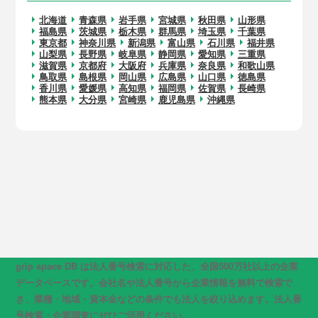
北海道
青森県
岩手県
宮城県
秋田県
山形県
福島県
茨城県
栃木県
群馬県
埼玉県
千葉県
東京都
神奈川県
新潟県
富山県
石川県
福井県
山梨県
長野県
岐阜県
静岡県
愛知県
三重県
滋賀県
京都府
大阪府
兵庫県
奈良県
和歌山県
鳥取県
島根県
岡山県
広島県
山口県
徳島県
香川県
愛媛県
高知県
福岡県
佐賀県
長崎県
熊本県
大分県
宮崎県
鹿児島県
沖縄県
grip space DB は法人番号検索に対応した、全国500万社以上の企業
データベースです。会社名や法人番号から企業情報を無料で検索で
き、業種・地域・資本金などの条件でも法人を絞り込めます。法人番
号検索・企業調査にぜひご活用ください。