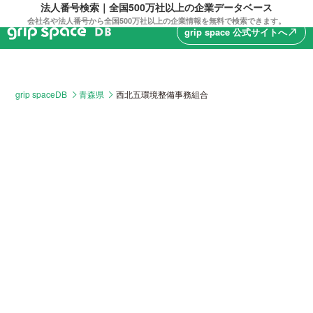
法人番号検索｜全国500万社以上の企業データベース
会社名や法人番号から全国500万社以上の企業情報を無料で検索できます。
grip space 公式サイトへ
north_east
grip spaceDB
青森県
西北五環境整備事務組合