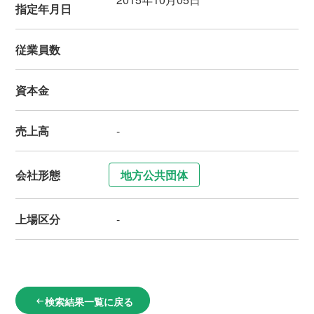
指定年月日
従業員数
資本金
売上高
-
会社形態
地方公共団体
上場区分
-
検索結果一覧に戻る
arrow_left_alt