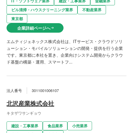
IT・ソフトウェア業界
建設・工事業界
金融業界
ビル清掃・ハウスクリーニング業界
不動産業界
東京都
企業詳細ページへ
arrow_right_alt
エムティジェネックス株式会社は、ITサービス・クラウドソリ
ューション・モバイルソリューションの開発・提供を行う企業
です。東京都に本社を置き、企業向けシステム開発からクラウ
ド基盤の構築・運用、スマートフ...
法人番号
3011001006107
北沢産業株式会社
キタザワサンギョウ
建設・工事業界
食品業界
小売業界