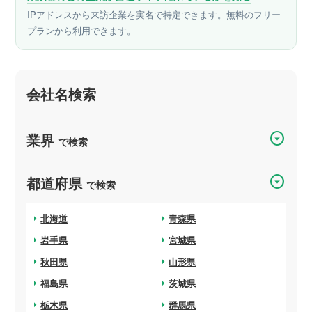
IPアドレスから来訪企業を実名で特定できます。無料のフリー
プランから利用できます。
会社名検索
arrow_drop_down_circle
業界
で検索
arrow_drop_down_circle
都道府県
で検索
arrow_right
北海道
arrow_right
青森県
arrow_right
岩手県
arrow_right
宮城県
arrow_right
秋田県
arrow_right
山形県
arrow_right
福島県
arrow_right
茨城県
arrow_right
栃木県
arrow_right
群馬県