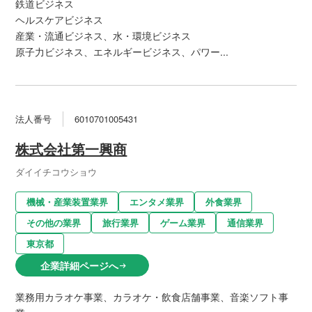
鉄道ビジネス
ヘルスケアビジネス
産業・流通ビジネス、水・環境ビジネス
原子力ビジネス、エネルギービジネス、パワー...
法人番号
6010701005431
株式会社第一興商
ダイイチコウショウ
機械・産業装置業界
エンタメ業界
外食業界
その他の業界
旅行業界
ゲーム業界
通信業界
東京都
企業詳細ページへ
arrow_right_alt
業務用カラオケ事業、カラオケ・飲食店舗事業、音楽ソフト事