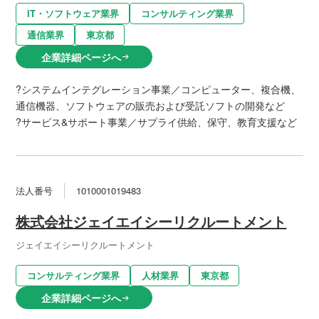
IT・ソフトウェア業界
コンサルティング業界
通信業界
東京都
企業詳細ページへ
arrow_right_alt
?システムインテグレーション事業／コンピューター、複合機、
通信機器、ソフトウェアの販売および受託ソフトの開発など
?サービス&サポート事業／サプライ供給、保守、教育支援など
法人番号
1010001019483
株式会社ジェイエイシーリクルートメント
ジェイエイシーリクルートメント
コンサルティング業界
人材業界
東京都
企業詳細ページへ
arrow_right_alt