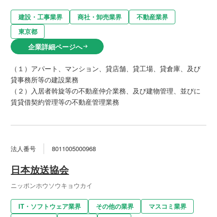
建設・工事業界
商社・卸売業界
不動産業界
東京都
企業詳細ページへ
arrow_right_alt
（１）アパート、マンション、貸店舗、貸工場、貸倉庫、及び
貸事務所等の建設業務
（２）入居者斡旋等の不動産仲介業務、及び建物管理、並びに
賃貸借契約管理等の不動産管理業務
法人番号
8011005000968
日本放送協会
ニッポンホウソウキョウカイ
IT・ソフトウェア業界
その他の業界
マスコミ業界