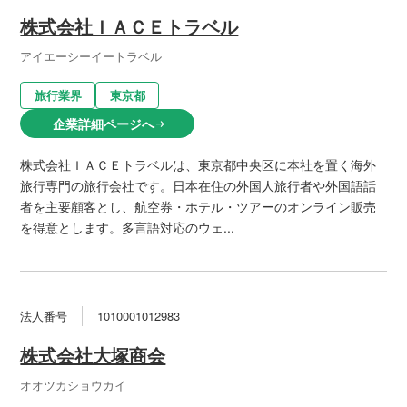
株式会社ＩＡＣＥトラベル
アイエーシーイートラベル
旅行業界
東京都
企業詳細ページへ
arrow_right_alt
株式会社ＩＡＣＥトラベルは、東京都中央区に本社を置く海外
旅行専門の旅行会社です。日本在住の外国人旅行者や外国語話
者を主要顧客とし、航空券・ホテル・ツアーのオンライン販売
を得意とします。多言語対応のウェ...
法人番号
1010001012983
株式会社大塚商会
オオツカショウカイ