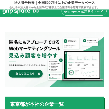
法人番号検索｜全国500万社以上の企業データベース
会社名や法人番号から全国500万社以上の企業情報を無料で検索できます。
grip space 公式サイトへ
north_east
東京都
が本社の企業一覧