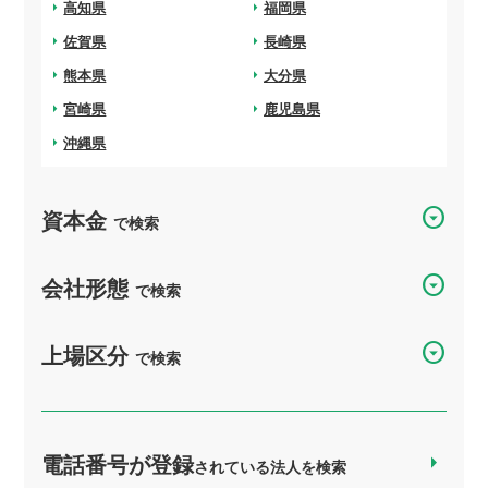
arrow_right
高知県
arrow_right
福岡県
arrow_right
佐賀県
arrow_right
長崎県
arrow_right
熊本県
arrow_right
大分県
arrow_right
宮崎県
arrow_right
鹿児島県
arrow_right
沖縄県
arrow_drop_down_circle
資本金
で検索
arrow_drop_down_circle
会社形態
で検索
arrow_drop_down_circle
上場区分
で検索
電話番号が登録
arrow_right
されている法人を検索