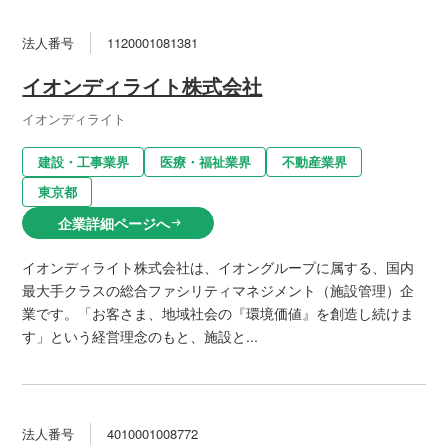
法人番号
1120001081381
イオンディライト株式会社
イオンディライト
建設・工事業界
医療・福祉業界
不動産業界
東京都
企業詳細ページへ
arrow_right_alt
イオンディライト株式会社は、イオングループに属する、国内
最大手クラスの総合ファシリティマネジメント（施設管理）企
業です。「お客さま、地域社会の『環境価値』を創造し続けま
す」という経営理念のもと、施設と...
法人番号
4010001008772