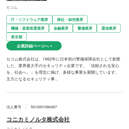
セコム
IT・ソフトウェア業界
商社・卸売業界
機械・産業装置業界
金融業界
警備業界
通信業界
東京都
企業詳細ページへ
arrow_right_alt
セコム株式会社は、1962年に日本初の警備保障会社として創業
した、業界最大手のセキュリティ企業です。「信頼される安心
を、社会へ。」を理念に掲げ、多様な事業を展開しています。
主力となるセキュリティ事...
法人番号
5010001084367
コニカミノルタ株式会社
コニカミノルタ