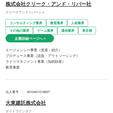
株式会社クリーク・アンド・リバー社
クリークアンドリバーシャ
コンサルティング業界
教育業界
人材業界
その他の業界
ゲーム業界
通信業界
東京都
企業詳細ページへ
arrow_right_alt
エージェンシー事業（派遣・紹介）
プロデュース事業（請負・アウトソーシング）
ライツマネジメント事業（知的財産）
教育事業
法人番号
4010401016607
大東建託株式会社
ダイトウケンタク