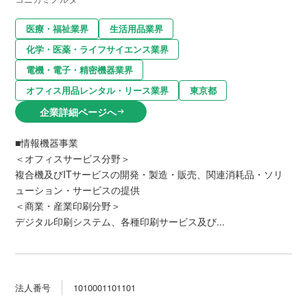
医療・福祉業界
生活用品業界
化学・医薬・ライフサイエンス業界
電機・電子・精密機器業界
オフィス用品レンタル・リース業界
東京都
企業詳細ページへ
arrow_right_alt
■情報機器事業
＜オフィスサービス分野＞
複合機及びITサービスの開発・製造・販売、関連消耗品・ソリ
ューション・サービスの提供
＜商業・産業印刷分野＞
デジタル印刷システム、各種印刷サービス及び...
法人番号
1010001101101