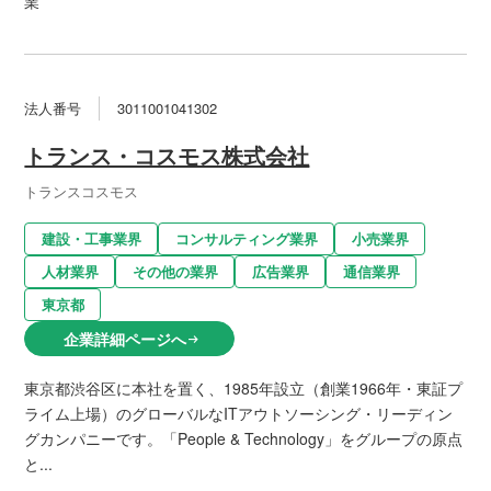
業
法人番号
3011001041302
トランス・コスモス株式会社
トランスコスモス
建設・工事業界
コンサルティング業界
小売業界
人材業界
その他の業界
広告業界
通信業界
東京都
企業詳細ページへ
arrow_right_alt
東京都渋谷区に本社を置く、1985年設立（創業1966年・東証プ
ライム上場）のグローバルなITアウトソーシング・リーディン
グカンパニーです。「People & Technology」をグループの原点
と...