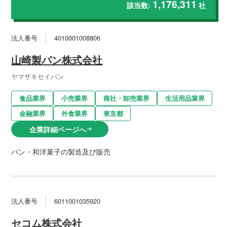
1,176,311
該当数:
社
法人番号
4010001008806
山崎製パン株式会社
ヤマザキセイパン
食品業界
小売業界
商社・卸売業界
生活用品業界
金融業界
外食業界
東京都
企業詳細ページへ
arrow_right_alt
パン・和洋菓子の製造及び販売
法人番号
6011001035920
セコム株式会社