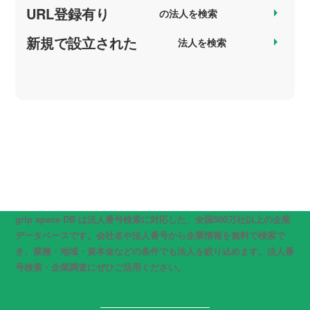
URL登録有り
arrow_right
の法人を検索
新規で設立された
arrow_right
法人を検索
grip space DB は法人番号検索に対応した、全国500万社以上の企業
データベースです。会社名や法人番号から企業情報を無料で検索で
き、業種・地域・資本金などの条件でも法人を絞り込めます。法人番
号検索・企業調査にぜひご活用ください。