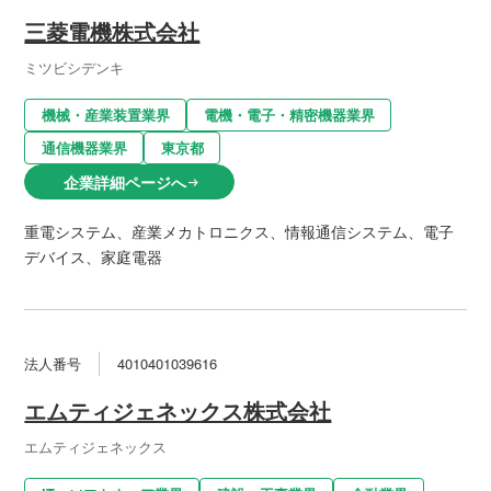
三菱電機株式会社
ミツビシデンキ
機械・産業装置業界
電機・電子・精密機器業界
通信機器業界
東京都
企業詳細ページへ
arrow_right_alt
重電システム、産業メカトロニクス、情報通信システム、電子
デバイス、家庭電器
法人番号
4010401039616
エムティジェネックス株式会社
エムティジェネックス