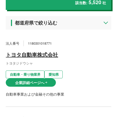
5,520
該当数:
社
都道府県で絞り込む
法人番号
1180301018771
トヨタ自動車株式会社
トヨタジドウシャ
自動車・乗り物業界
愛知県
企業詳細ページへ
arrow_right_alt
自動車事業および金融その他の事業