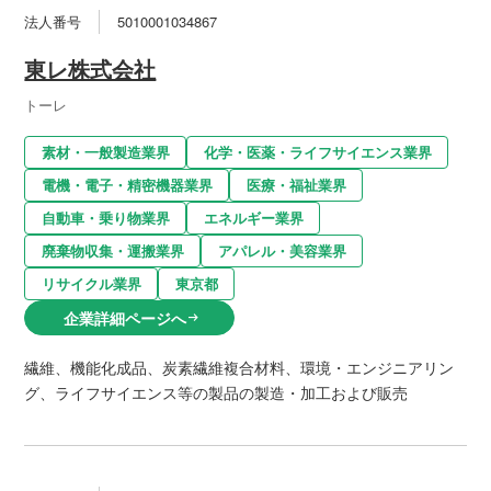
法人番号
5010001034867
東レ株式会社
トーレ
素材・一般製造業界
化学・医薬・ライフサイエンス業界
電機・電子・精密機器業界
医療・福祉業界
自動車・乗り物業界
エネルギー業界
廃棄物収集・運搬業界
アパレル・美容業界
リサイクル業界
東京都
企業詳細ページへ
arrow_right_alt
繊維、機能化成品、炭素繊維複合材料、環境・エンジニアリン
グ、ライフサイエンス等の製品の製造・加工および販売