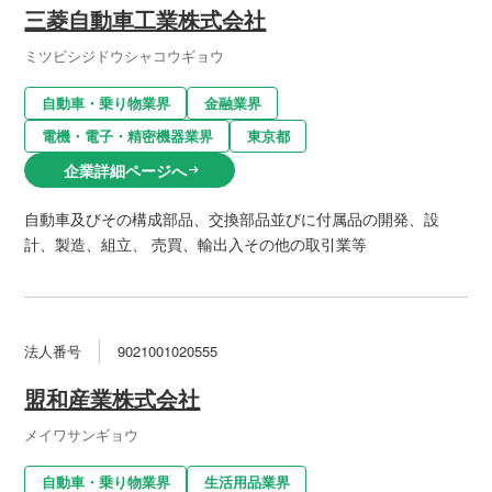
三菱自動車工業株式会社
ミツビシジドウシャコウギョウ
自動車・乗り物業界
金融業界
電機・電子・精密機器業界
東京都
企業詳細ページへ
arrow_right_alt
自動車及びその構成部品、交換部品並びに付属品の開発、設
計、製造、組立、 売買、輸出入その他の取引業等
法人番号
9021001020555
盟和産業株式会社
メイワサンギョウ
自動車・乗り物業界
生活用品業界