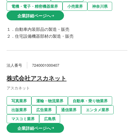
電機・電子・精密機器業界
小売業界
神奈川県
企業詳細ページへ
arrow_right_alt
１．自動車内装部品の製造・販売
２．住宅設備機器部材の製造・販売
法人番号
7240001000407
株式会社アスカネット
アスカネット
写真業界
運輸・物流業界
自動車・乗り物業界
出版業界
広告業界
通信業界
エンタメ業界
マスコミ業界
広島県
企業詳細ページへ
arrow_right_alt