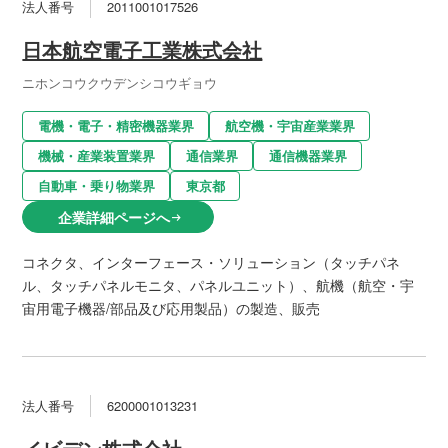
法人番号
2011001017526
日本航空電子工業株式会社
ニホンコウクウデンシコウギョウ
電機・電子・精密機器業界
航空機・宇宙産業業界
機械・産業装置業界
通信業界
通信機器業界
自動車・乗り物業界
東京都
企業詳細ページへ
arrow_right_alt
コネクタ、インターフェース・ソリューション（タッチパネ
ル、タッチパネルモニタ、パネルユニット）、航機（航空・宇
宙用電子機器/部品及び応用製品）の製造、販売
法人番号
6200001013231