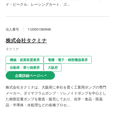
ド・ビークル、レーシングカート、ゴ...
法人番号
1120001083948
株式会社タクミナ
タクミナ
機械・産業装置業界
電機・電子・精密機器業界
自動車・乗り物業界
大阪府
企業詳細ページへ
arrow_right_alt
株式会社タクミナは、大阪府に本社を置く工業用ポンプの専門
メーカー。ダイヤフラムポンプ・ソレノイドポンプを中心とし
た精密定量ポンプを製造・販売しており、化学・食品・医薬
品・半導体・水処理などの各種プロセ...