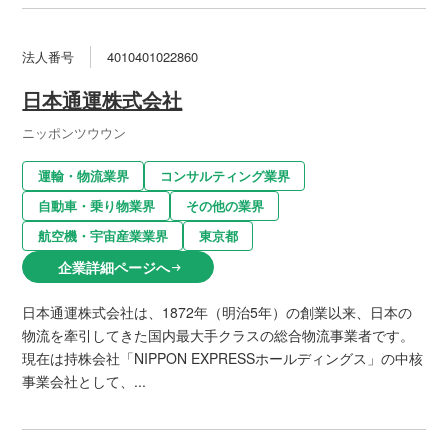
法人番号
4010401022860
日本通運株式会社
ニッポンツウウン
運輸・物流業界
コンサルティング業界
自動車・乗り物業界
その他の業界
航空機・宇宙産業業界
東京都
企業詳細ページへ
arrow_right_alt
日本通運株式会社は、1872年（明治5年）の創業以来、日本の
物流を牽引してきた国内最大手クラスの総合物流事業者です。
現在は持株会社「NIPPON EXPRESSホールディングス」の中核
事業会社として、...