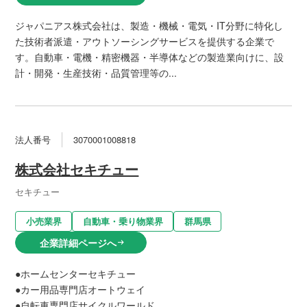
ジャパニアス株式会社は、製造・機械・電気・IT分野に特化し
た技術者派遣・アウトソーシングサービスを提供する企業で
す。自動車・電機・精密機器・半導体などの製造業向けに、設
計・開発・生産技術・品質管理等の...
法人番号
3070001008818
株式会社セキチュー
セキチュー
小売業界
自動車・乗り物業界
群馬県
企業詳細ページへ
arrow_right_alt
●ホームセンターセキチュー
●カー用品専門店オートウェイ
●自転車専門店サイクルワールド