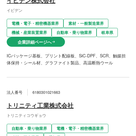
イビデン株式会社
イビデン
電機・電子・精密機器業界
素材・一般製造業界
機械・産業装置業界
自動車・乗り物業界
岐阜県
企業詳細ページへ
arrow_right_alt
ICパッケージ基板、プリント配線板、SiC-DPF、SCR、触媒担
体保持・シール材、グラファイト製品、高温断熱ウール
法人番号
6180301021663
トリニティ工業株式会社
トリニティコウギョウ
自動車・乗り物業界
電機・電子・精密機器業界