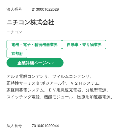
法人番号
2130001022029
ニチコン株式会社
ニチコン
電機・電子・精密機器業界
自動車・乗り物業界
京都府
企業詳細ページへ
arrow_right_alt
アルミ電解コンデンサ、フィルムコンデンサ、
正特性サーミスタ“ポジアール?”、Ｖ２Ｈシステム、
家庭用蓄電システム、ＥＶ用急速充電器、分散型電源、
スイッチング電源、機能モジュール、医療用加速器電源、...
法人番号
7010401029044