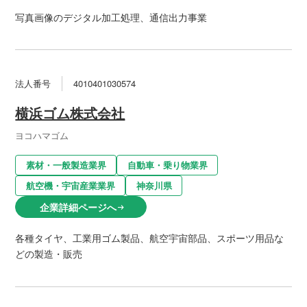
写真画像のデジタル加工処理、通信出力事業
法人番号
4010401030574
横浜ゴム株式会社
ヨコハマゴム
素材・一般製造業界
自動車・乗り物業界
航空機・宇宙産業業界
神奈川県
企業詳細ページへ
arrow_right_alt
各種タイヤ、工業用ゴム製品、航空宇宙部品、スポーツ用品な
どの製造・販売