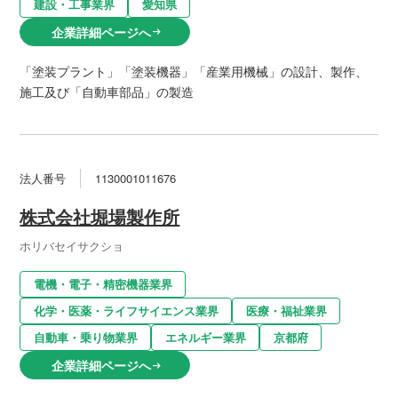
建設・工事業界
愛知県
企業詳細ページへ
arrow_right_alt
「塗装プラント」「塗装機器」「産業用機械」の設計、製作、
施工及び「自動車部品」の製造
法人番号
1130001011676
株式会社堀場製作所
ホリバセイサクショ
電機・電子・精密機器業界
化学・医薬・ライフサイエンス業界
医療・福祉業界
自動車・乗り物業界
エネルギー業界
京都府
企業詳細ページへ
arrow_right_alt