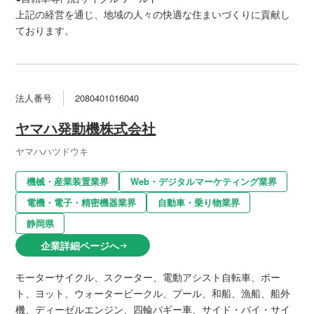
上記の経営を通じ、地域の人々の快適な住まいづくりに貢献し
ております。
法人番号
2080401016040
ヤマハ発動機株式会社
ヤマハハツドウキ
機械・産業装置業界
Web・デジタルマーケティング業界
電機・電子・精密機器業界
自動車・乗り物業界
静岡県
企業詳細ページへ
arrow_right_alt
モーターサイクル、スクーター、電動アシスト自転車、ボー
ト、ヨット、ウォータービークル、プール、和船、漁船、船外
機、ディーゼルエンジン、四輪バギー車、サイド・バイ・サイ