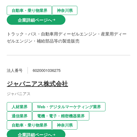
自動車・乗り物業界
神奈川県
企業詳細ページへ
arrow_right_alt
トラック・バス・自動車用ディーゼルエンジン・産業用ディー
ゼルエンジン・補給部品等の製造販売
法人番号
6020001036275
ジャパニアス株式会社
ジャパニアス
人材業界
Web・デジタルマーケティング業界
通信業界
電機・電子・精密機器業界
自動車・乗り物業界
神奈川県
企業詳細ページへ
arrow_right_alt