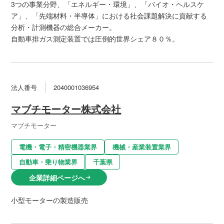
3つの事業分野、「エネルギー・環境」、「バイオ・ヘルスケ
ア」、「先端材料・半導体」における社会課題解決に貢献する
分析・計測機器の総合メーカー。
自動車排ガス測定装置では圧倒的世界シェア８０％。
法人番号
2040001036954
マブチモーター株式会社
マブチモーター
電機・電子・精密機器業界
機械・産業装置業界
自動車・乗り物業界
千葉県
企業詳細ページへ
arrow_right_alt
小型モーターの製造販売