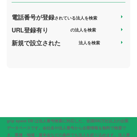
電話番号が登録
arrow_right
されている法人を検索
URL登録有り
arrow_right
の法人を検索
新規で設立された
arrow_right
法人を検索
grip space DB は法人番号検索に対応した、全国500万社以上の企業
データベースです。会社名や法人番号から企業情報を無料で検索で
き、業種・地域・資本金などの条件でも法人を絞り込めます。法人番