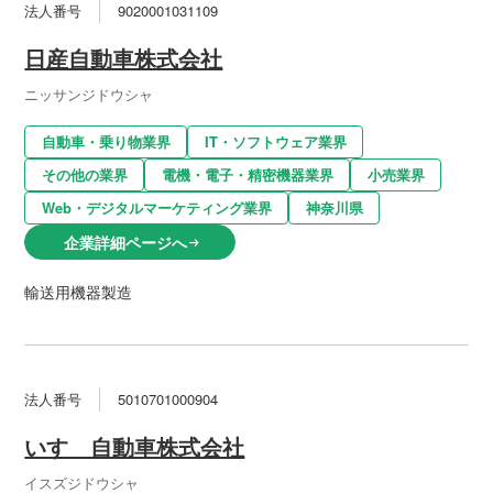
法人番号
9020001031109
日産自動車株式会社
ニッサンジドウシャ
自動車・乗り物業界
IT・ソフトウェア業界
その他の業界
電機・電子・精密機器業界
小売業界
Web・デジタルマーケティング業界
神奈川県
企業詳細ページへ
arrow_right_alt
輸送用機器製造
法人番号
5010701000904
いすゞ自動車株式会社
イスズジドウシャ