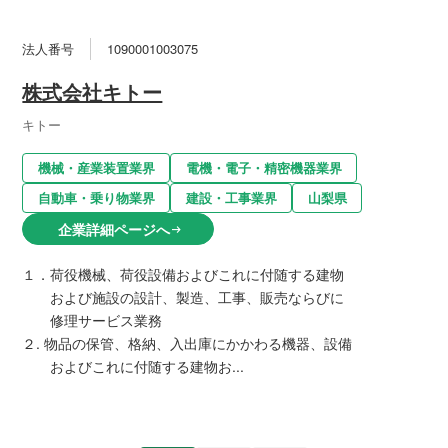
法人番号
1090001003075
株式会社キトー
キトー
機械・産業装置業界
電機・電子・精密機器業界
自動車・乗り物業界
建設・工事業界
山梨県
企業詳細ページへ
arrow_right_alt
１．荷役機械、荷役設備およびこれに付随する建物
および施設の設計、製造、工事、販売ならびに
修理サービス業務
２. 物品の保管、格納、入出庫にかかわる機器、設備
およびこれに付随する建物お...