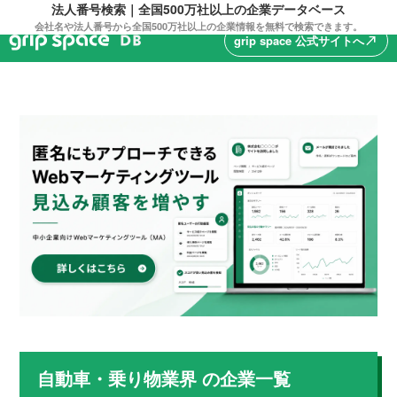
法人番号検索｜全国500万社以上の企業データベース
会社名や法人番号から全国500万社以上の企業情報を無料で検索できます。
grip space 公式サイトへ
north_east
自動車・乗り物業界
の企業一覧