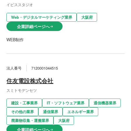
イビススタジオ
Web・デジタルマーケティング業界
大阪府
企業詳細ページへ
arrow_right_alt
WEB制作
法人番号
7120001044515
住友電設株式会社
スミトモデンセツ
建設・工事業界
IT・ソフトウェア業界
通信機器業界
その他の業界
通信業界
エネルギー業界
廃棄物収集・運搬業界
大阪府
企業詳細ページへ
arrow_right_alt