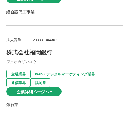
総合設備工事業
法人番号
1290001004367
株式会社福岡銀行
フクオカギンコウ
金融業界
Web・デジタルマーケティング業界
通信業界
福岡県
企業詳細ページへ
arrow_right_alt
銀行業