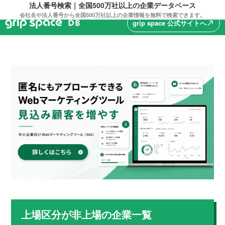
法人番号検索｜全国500万社以上の企業データベース
会社名や法人番号から全国500万社以上の企業情報を無料で検索できます。
grip space 公式サイトへ
north_east
上場区分が
非上場
の企業一覧