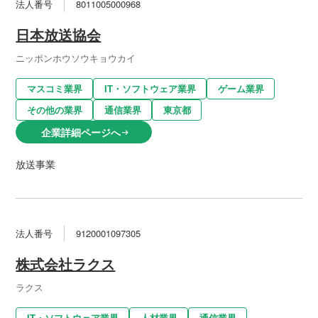
法人番号
8011005000968
日本放送協会
ニッポンホウソウキョウカイ
マスコミ業界
IT・ソフトウェア業界
ゲーム業界
その他の業界
通信業界
東京都
企業詳細ページへ
arrow_right_alt
放送事業
法人番号
9120001097305
株式会社ラクス
ラクス
IT・ソフトウェア業界
人材業界
通信業界