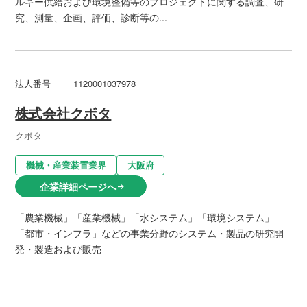
ルギー供給および環境整備等のプロジェクトに関する調査、研
究、測量、企画、評価、診断等の...
法人番号
1120001037978
株式会社クボタ
クボタ
機械・産業装置業界
大阪府
企業詳細ページへ
arrow_right_alt
「農業機械」「産業機械」「水システム」「環境システム」
「都市・インフラ」などの事業分野のシステム・製品の研究開
発・製造および販売