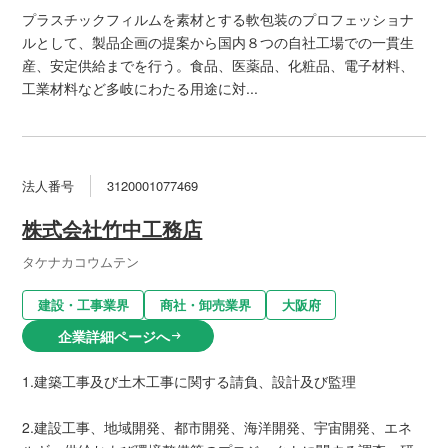
プラスチックフィルムを素材とする軟包装のプロフェッショナ
ルとして、製品企画の提案から国内８つの自社工場での一貫生
産、安定供給までを行う。食品、医薬品、化粧品、電子材料、
工業材料など多岐にわたる用途に対...
法人番号
3120001077469
株式会社竹中工務店
タケナカコウムテン
建設・工事業界
商社・卸売業界
大阪府
企業詳細ページへ
arrow_right_alt
1.建築工事及び土木工事に関する請負、設計及び監理
2.建設工事、地域開発、都市開発、海洋開発、宇宙開発、エネ