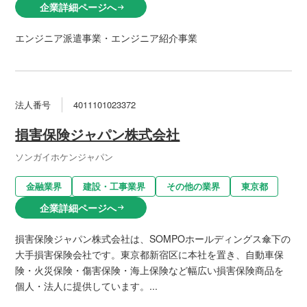
企業詳細ページへ
arrow_right_alt
エンジニア派遣事業・エンジニア紹介事業
法人番号
4011101023372
損害保険ジャパン株式会社
ソンガイホケンジャパン
金融業界
建設・工事業界
その他の業界
東京都
企業詳細ページへ
arrow_right_alt
損害保険ジャパン株式会社は、SOMPOホールディングス傘下の
大手損害保険会社です。東京都新宿区に本社を置き、自動車保
険・火災保険・傷害保険・海上保険など幅広い損害保険商品を
個人・法人に提供しています。...