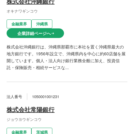
株式会社沖縄銀行
オキナワギンコウ
金融業界
沖縄県
企業詳細ページへ
arrow_right_alt
株式会社沖縄銀行は、沖縄県那覇市に本社を置く沖縄県最大の
地方銀行です。1956年設立で、沖縄県内を中心に約60店舗を展
開しています。個人・法人向け銀行業務全般に加え、投資信
託・保険販売・相続サービスな...
法人番号
1050001001231
株式会社常陽銀行
ジョウヨウギンコウ
金融業界
茨城県