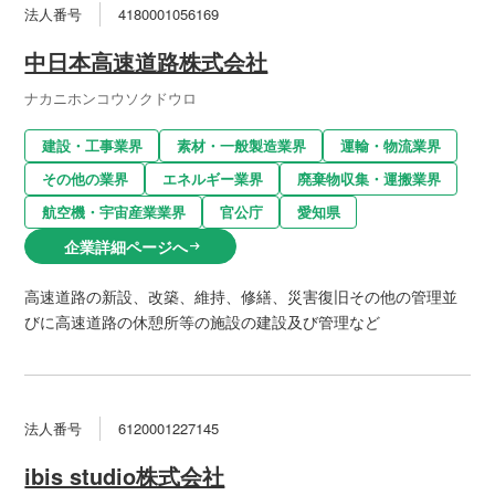
法人番号
4180001056169
中日本高速道路株式会社
ナカニホンコウソクドウロ
建設・工事業界
素材・一般製造業界
運輸・物流業界
その他の業界
エネルギー業界
廃棄物収集・運搬業界
航空機・宇宙産業業界
官公庁
愛知県
企業詳細ページへ
arrow_right_alt
高速道路の新設、改築、維持、修繕、災害復旧その他の管理並
びに高速道路の休憩所等の施設の建設及び管理など
法人番号
6120001227145
ibis studio株式会社