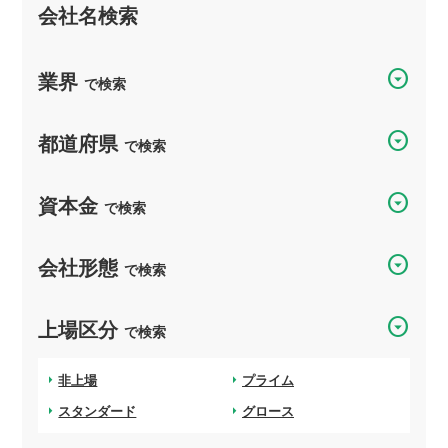
会社名検索
arrow_drop_down_circle
業界
で検索
arrow_drop_down_circle
都道府県
で検索
arrow_drop_down_circle
資本金
で検索
arrow_drop_down_circle
会社形態
で検索
arrow_drop_down_circle
上場区分
で検索
arrow_right
非上場
arrow_right
プライム
arrow_right
スタンダード
arrow_right
グロース