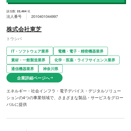
該当数:
22,464
社
法人番号
2010401044997
株式会社東芝
トウシバ
IT・ソフトウェア業界
電機・電子・精密機器業界
素材・一般製造業界
化学・医薬・ライフサイエンス業界
通信機器業界
神奈川県
企業詳細ページへ
arrow_right_alt
エネルギー・社会インフラ・電子デバイス・デジタルソリュー
ションの4つの事業領域で、さまざまな製品・サービスをグロー
バルに提供