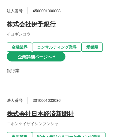
法人番号
4500001000003
株式会社伊予銀行
イヨギンコウ
金融業界
コンサルティング業界
愛媛県
企業詳細ページへ
arrow_right_alt
銀行業
法人番号
3010001033086
株式会社日本経済新聞社
ニホンケイザイシンブンシャ
出版業界
Web・デジタルマーケティング業界