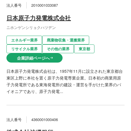
法人番号
2010001033087
日本原子力発電株式会社
ニホンゲンシリョクハツデン
エネルギー業界
廃棄物収集・運搬業界
リサイクル業界
その他の業界
東京都
企業詳細ページへ
arrow_right_alt
日本原子力発電株式会社は、1957年11月に設立された東京都台
東区上野に本社を置く原子力発電専業企業。日本初の商業用原
子力発電所である東海発電所の建設・運営を手がけた業界のパ
イオニアであり、原子力発電...
法人番号
4360001000406