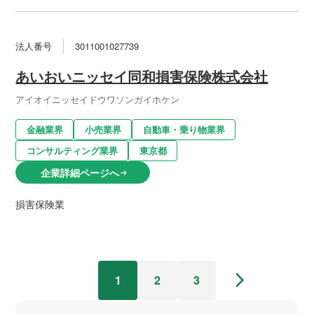
法人番号
3011001027739
あいおいニッセイ同和損害保険株式会社
アイオイニッセイドウワソンガイホケン
金融業界
小売業界
自動車・乗り物業界
コンサルティング業界
東京都
企業詳細ページへ
arrow_right_alt
損害保険業
arrow_forward_ios
1
2
3