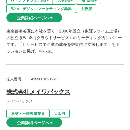
Web・デジタルマーケティング業界
大阪府
企業詳細ページへ
arrow_right_alt
東京都渋谷区に本社を置く、2000年設立（東証プライム上場）
の独立系SaaS（クラウドサービス）のリーディングカンパニー
です。「ITサービスで企業の成長を継続的に支援します」をミ
ッションに掲げ、中小企...
法人番号
4122001021273
株式会社メイワパックス
メイワパックス
素材・一般製造業界
大阪府
企業詳細ページへ
arrow_right_alt