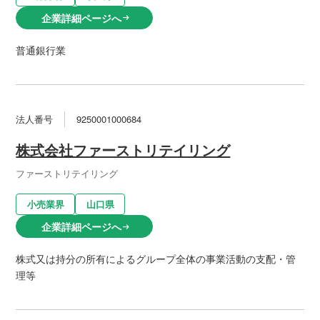
企業詳細ページへ
arrow_right_alt
普通銀行業
法人番号
9250001000684
株式会社ファーストリテイリング
ファーストリテイリング
小売業界
山口県
企業詳細ページへ
arrow_right_alt
株式又は持分の所有によるグループ全体の事業活動の支配・管
理等