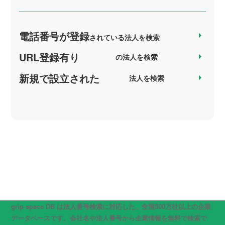
電話番号が登録
arrow_right
されている法人を検索
URL登録有り
arrow_right
の法人を検索
新規で設立された
arrow_right
法人を検索
grip space DB は法人番号検索に対応した、全国500万社以上の企業
データベースです。会社名や法人番号から企業情報を無料で検索で