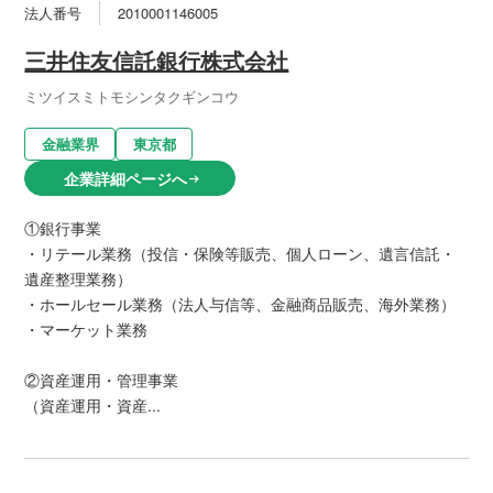
法人番号
2010001146005
三井住友信託銀行株式会社
ミツイスミトモシンタクギンコウ
金融業界
東京都
企業詳細ページへ
arrow_right_alt
①銀行事業
・リテール業務（投信・保険等販売、個人ローン、遺言信託・
遺産整理業務）
・ホールセール業務（法人与信等、金融商品販売、海外業務）
・マーケット業務
②資産運用・管理事業
（資産運用・資産...