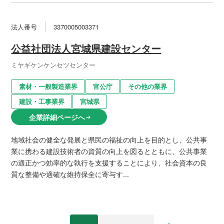
法人番号
3370005003371
公益社団法人宮城県建設センター
ミヤギケンケンセツセンター
素材・一般製造業界
官公庁
その他の業界
建設・工事業界
宮城県
企業詳細ページへ
arrow_right_alt
地域社会の健全な発展と県民の福祉の向上を目的とし、公共事
業に携わる建設技術者の資質の向上を図るとともに、公共事業
の適正かつ効率的な執行を支援することにより、社会資本の良
質な整備や適確な維持保全に寄与す...