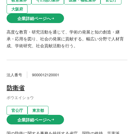
大阪府
企業詳細ページへ
arrow_right_alt
高度な教育・研究活動を通じて、学術の発展と知の創造・継
承・応用を図り、社会の発展に貢献する。幅広い分野で人材育
成、学術研究、社会貢献活動を行う。
法人番号
9000012120001
防衛省
ボウエイショウ
官公庁
東京都
企業詳細ページへ
arrow_right_alt
国の防衛に関する事務を統括する省庁。国防の維持、災害派