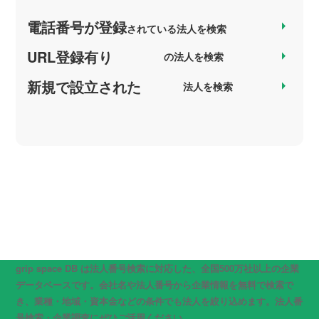
電話番号が登録
arrow_right
されている法人を検索
URL登録有り
arrow_right
の法人を検索
新規で設立された
arrow_right
法人を検索
grip space DB は法人番号検索に対応した、全国500万社以上の企業
データベースです。会社名や法人番号から企業情報を無料で検索で
き、業種・地域・資本金などの条件でも法人を絞り込めます。法人番
号検索・企業調査にぜひご活用ください。