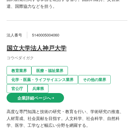
遣、国際協力などを担う。
法人番号
5140005004060
国立大学法人神戸大学
コウベダイガク
教育業界
医療・福祉業界
化学・医薬・ライフサイエンス業界
その他の業界
官公庁
兵庫県
企業詳細ページへ
arrow_right_alt
高度な専門知識と技術の研究・教育を行い、学術研究の推進、
人材育成、社会貢献を目指す。人文科学、社会科学、自然科
学、医学、工学など幅広い分野を網羅する。