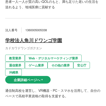
患者一人一人が質の高いQOLのもと、満ち足りた老いの生活を
送れるよう、地域医療に貢献する
法人番号
1360005005338
学校法人角川ドワンゴ学園
カドカワドワンゴガクエン
教育業界
Web・デジタルマーケティング業界
通信業界
ゲーム業界
その他の業界
官公庁
沖縄県
企業詳細ページへ
arrow_right_alt
通信制高校を運営し、VR機器・PC・スマホを活用して、自分の
ペースで高校卒業資格の取得を支援する。