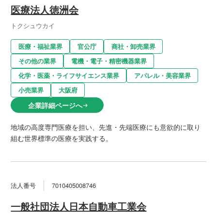
医療法人徳洲会
トクシュウカイ
医療・福祉業界
官公庁
商社・卸売業界
その他の業界
電機・電子・精密機器業界
化学・医薬・ライフサイエンス業界
アパレル・美容業界
小売業界
大阪府
企業詳細ページへ
arrow_right_alt
地域の高度専門医療を担い、先進・先端医療にも意欲的に取り
組む世界標準の医療を実践する。
法人番号
7010405008746
一般社団法人日本自動車工業会