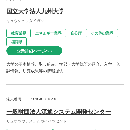
国立大学法人九州大学
キュウシュウダイガク
教育業界
エネルギー業界
官公庁
その他の業界
福岡県
企業詳細ページへ
arrow_right_alt
大学の基本情報、取り組み、学部・大学院等の紹介、入学・入
試情報、研究成果等の情報提供
法人番号
1010405010410
一般財団法人流通システム開発センター
リュウツウシステムカイハツセンター