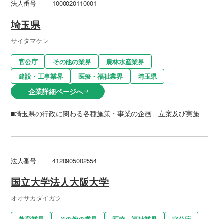
法人番号
1000020110001
埼玉県
サイタマケン
官公庁
その他の業界
農林水産業界
建設・工事業界
医療・福祉業界
埼玉県
企業詳細ページへ
arrow_right_alt
■埼玉県の行政に関わる各種施策・事業の企画、立案及び実施
法人番号
4120905002554
国立大学法人大阪大学
オオサカダイガク
教育業界
その他の業界
医療・福祉業界
官公庁