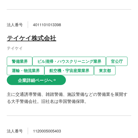
法人番号
4011101013398
テイケイ株式会社
テイケイ
警備業界
ビル清掃・ハウスクリーニング業界
官公庁
運輸・物流業界
航空機・宇宙産業業界
東京都
企業詳細ページへ
arrow_right_alt
主に交通誘導警備、雑踏警備、施設警備などの警備業を展開す
る大手警備会社。旧社名は帝国警備保障。
法人番号
1120005005403