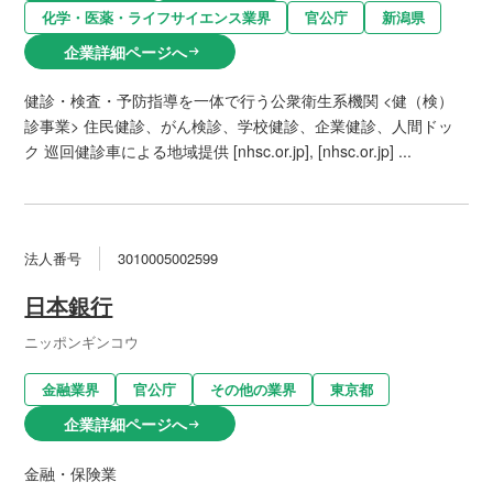
化学・医薬・ライフサイエンス業界
官公庁
新潟県
企業詳細ページへ
arrow_right_alt
健診・検査・予防指導を一体で行う公衆衛生系機関 <健（検）
診事業> 住民健診、がん検診、学校健診、企業健診、人間ドッ
ク 巡回健診車による地域提供 [nhsc.or.jp], [nhsc.or.jp] ...
法人番号
3010005002599
日本銀行
ニッポンギンコウ
金融業界
官公庁
その他の業界
東京都
企業詳細ページへ
arrow_right_alt
金融・保険業