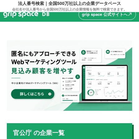
法人番号検索｜全国500万社以上の企業データベース
会社名や法人番号から全国500万社以上の企業情報を無料で検索できます。
grip space 公式サイトへ
north_east
官公庁
の企業一覧