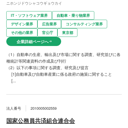
ニホンジドウシャコウギョウカイ
IT・ソフトウェア業界
自動車・乗り物業界
デザイン業界
広告業界
コンサルティング業界
その他の業界
官公庁
東京都
企業詳細ページへ
arrow_right_alt
（1）自動車の生産、輸出及び市場に関する調査、研究並びに各
種統計等関連資料の作成及び刊行
（2）以下の事項に関する調査、研究及び提言
[1]自動車及び自動車産業に係る政府の施策に関すること
[...
法人番号
2010005002559
国家公務員共済組合連合会