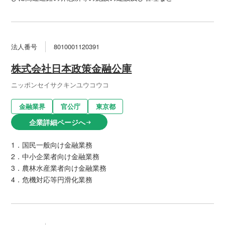
法人番号
8010001120391
株式会社日本政策金融公庫
ニッポンセイサクキンユウコウコ
金融業界
官公庁
東京都
企業詳細ページへ
arrow_right_alt
1．国民一般向け金融業務
2．中小企業者向け金融業務
3．農林水産業者向け金融業務
4．危機対応等円滑化業務