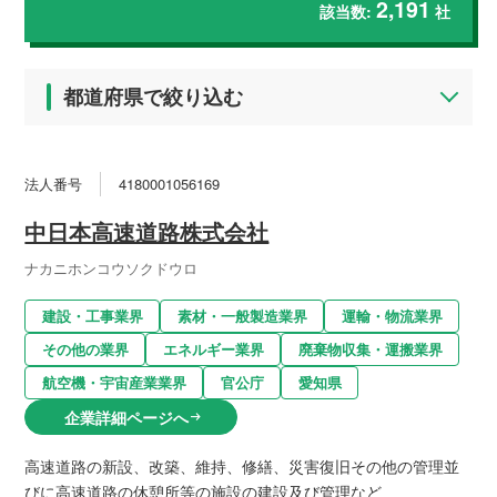
2,191
該当数:
社
都道府県で絞り込む
法人番号
4180001056169
中日本高速道路株式会社
ナカニホンコウソクドウロ
建設・工事業界
素材・一般製造業界
運輸・物流業界
その他の業界
エネルギー業界
廃棄物収集・運搬業界
航空機・宇宙産業業界
官公庁
愛知県
企業詳細ページへ
arrow_right_alt
高速道路の新設、改築、維持、修繕、災害復旧その他の管理並
びに高速道路の休憩所等の施設の建設及び管理など