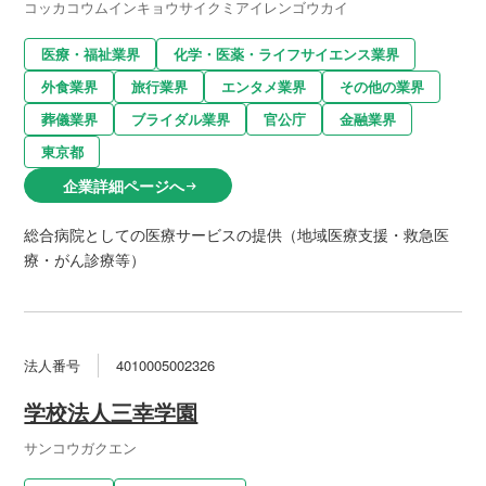
コッカコウムインキョウサイクミアイレンゴウカイ
医療・福祉業界
化学・医薬・ライフサイエンス業界
外食業界
旅行業界
エンタメ業界
その他の業界
葬儀業界
ブライダル業界
官公庁
金融業界
東京都
企業詳細ページへ
arrow_right_alt
総合病院としての医療サービスの提供（地域医療支援・救急医
療・がん診療等）
法人番号
4010005002326
学校法人三幸学園
サンコウガクエン