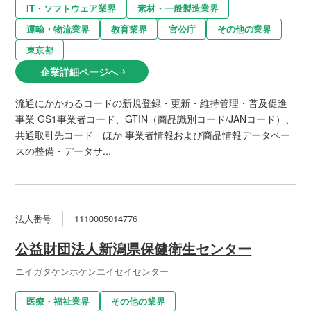
IT・ソフトウェア業界
素材・一般製造業界
運輸・物流業界
教育業界
官公庁
その他の業界
東京都
企業詳細ページへ
arrow_right_alt
流通にかかわるコードの新規登録・更新・維持管理・普及促進
事業 GS1事業者コード、GTIN（商品識別コード/JANコード）、
共通取引先コード ほか 事業者情報および商品情報データベー
スの整備・データサ...
法人番号
1110005014776
公益財団法人新潟県保健衛生センター
ニイガタケンホケンエイセイセンター
医療・福祉業界
その他の業界