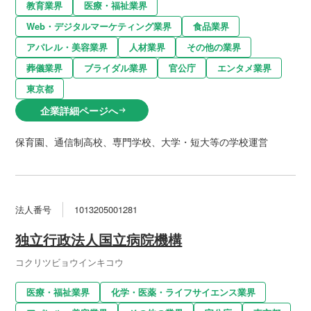
教育業界
医療・福祉業界
Web・デジタルマーケティング業界
食品業界
アパレル・美容業界
人材業界
その他の業界
葬儀業界
ブライダル業界
官公庁
エンタメ業界
東京都
企業詳細ページへ
arrow_right_alt
保育園、通信制高校、専門学校、大学・短大等の学校運営
法人番号
1013205001281
独立行政法人国立病院機構
コクリツビョウインキコウ
医療・福祉業界
化学・医薬・ライフサイエンス業界