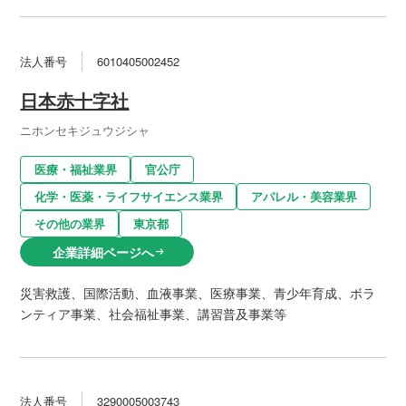
法人番号
6010405002452
日本赤十字社
ニホンセキジュウジシャ
医療・福祉業界
官公庁
化学・医薬・ライフサイエンス業界
アパレル・美容業界
その他の業界
東京都
企業詳細ページへ
arrow_right_alt
災害救護、国際活動、血液事業、医療事業、青少年育成、ボラ
ンティア事業、社会福祉事業、講習普及事業等
法人番号
3290005003743