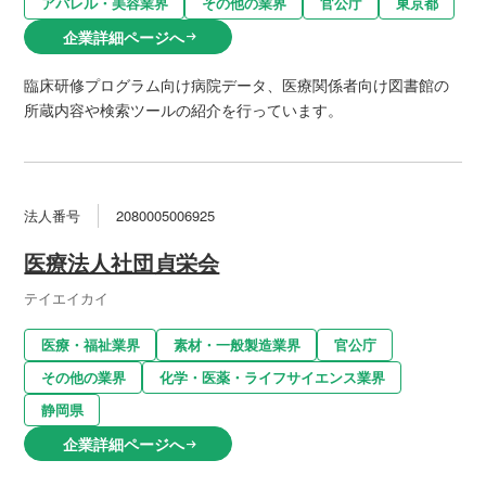
アパレル・美容業界
その他の業界
官公庁
東京都
企業詳細ページへ
arrow_right_alt
臨床研修プログラム向け病院データ、医療関係者向け図書館の
所蔵内容や検索ツールの紹介を行っています。
法人番号
2080005006925
医療法人社団貞栄会
テイエイカイ
医療・福祉業界
素材・一般製造業界
官公庁
その他の業界
化学・医薬・ライフサイエンス業界
静岡県
企業詳細ページへ
arrow_right_alt