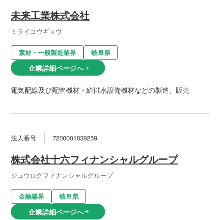
未来工業株式会社
ミライコウギョウ
素材・一般製造業界
岐阜県
企業詳細ページへ
arrow_right_alt
電気配線及び配管機材・給排水設備機材などの製造、販売
法人番号
7200001039259
株式会社十六フィナンシャルグループ
ジュウロクフィナンシャルグループ
金融業界
岐阜県
企業詳細ページへ
arrow_right_alt