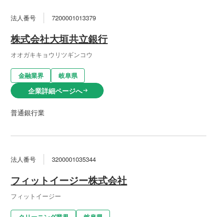
法人番号
7200001013379
株式会社大垣共立銀行
オオガキキョウリツギンコウ
金融業界
岐阜県
企業詳細ページへ
arrow_right_alt
普通銀行業
法人番号
3200001035344
フィットイージー株式会社
フィットイージー
クリーニング業界
岐阜県