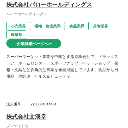
株式会社バローホールディングス
バローホールディングス
小売業界
運輸・物流業界
食品業界
外食業界
岐阜県
企業詳細ページへ
arrow_right_alt
スーパーマーケット事業を中核とする持株会社で、ドラッグス
トア、ホームセンター、スポーツクラブ、ペットショップ、書
籍・文具など多角的な事業を全国展開しています。食品から日
用品、住関連、ヘルス＆ビューティ...
法人番号
2200001011461
株式会社文溪堂
ブンケイドウ