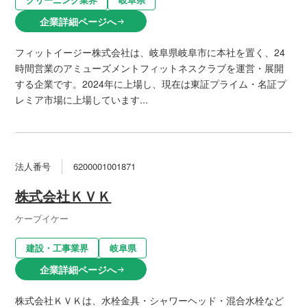
企業詳細ページへ
arrow_right_alt
フィットイージー株式会社は、岐阜県岐阜市に本社を置く、24
時間営業のアミューズメントフィットネスクラブを運営・展開
する企業です。2024年に上場し、現在は東証プライム・名証プ
レミア市場に上場しています...
法人番号
6200001001871
株式会社ＫＶＫ
ケーブイケー
建設・工事業界
岐阜県
企業詳細ページへ
arrow_right_alt
株式会社ＫＶＫは、水栓金具・シャワーヘッド・混合水栓など