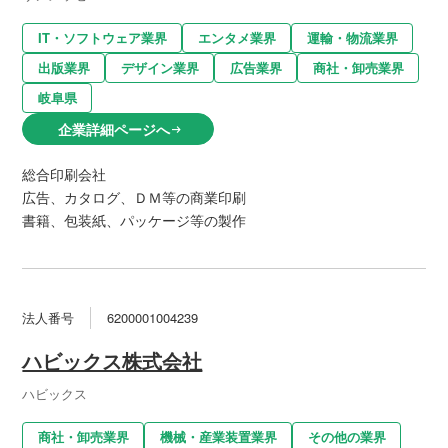
IT・ソフトウェア業界
エンタメ業界
運輸・物流業界
出版業界
デザイン業界
広告業界
商社・卸売業界
岐阜県
企業詳細ページへ
arrow_right_alt
総合印刷会社
広告、カタログ、ＤＭ等の商業印刷
書籍、包装紙、パッケージ等の製作
法人番号
6200001004239
ハビックス株式会社
ハビックス
商社・卸売業界
機械・産業装置業界
その他の業界