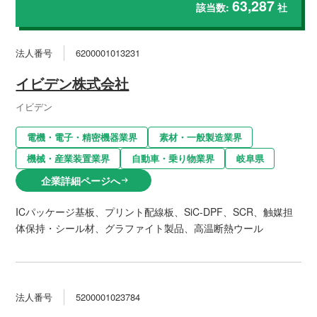
63,287
該当数:
社
法人番号
6200001013231
イビデン株式会社
イビデン
電機・電子・精密機器業界
素材・一般製造業界
機械・産業装置業界
自動車・乗り物業界
岐阜県
企業詳細ページへ
arrow_right_alt
ICパッケージ基板、プリント配線板、SiC-DPF、SCR、触媒担
体保持・シール材、グラファイト製品、高温断熱ウール
法人番号
5200001023784