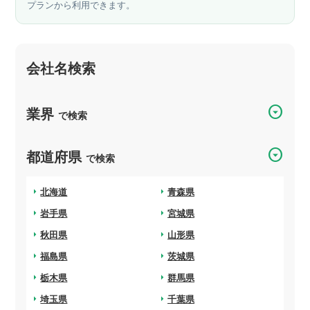
プランから利用できます。
会社名検索
arrow_drop_down_circle
業界
で検索
arrow_drop_down_circle
都道府県
で検索
arrow_right
北海道
arrow_right
青森県
arrow_right
岩手県
arrow_right
宮城県
arrow_right
秋田県
arrow_right
山形県
arrow_right
福島県
arrow_right
茨城県
arrow_right
栃木県
arrow_right
群馬県
arrow_right
埼玉県
arrow_right
千葉県