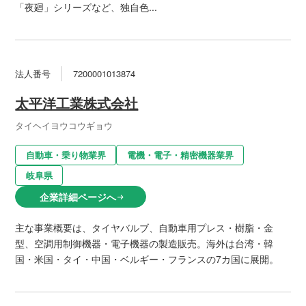
「夜廻」シリーズなど、独自色...
法人番号
7200001013874
太平洋工業株式会社
タイヘイヨウコウギョウ
自動車・乗り物業界
電機・電子・精密機器業界
岐阜県
企業詳細ページへ
arrow_right_alt
主な事業概要は、タイヤバルブ、自動車用プレス・樹脂・金
型、空調用制御機器・電子機器の製造販売。海外は台湾・韓
国・米国・タイ・中国・ベルギー・フランスの7カ国に展開。