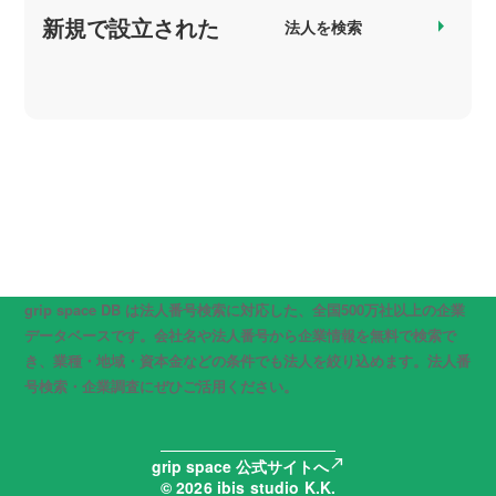
新規で設立された
arrow_right
法人を検索
grip space DB は法人番号検索に対応した、全国500万社以上の企業
データベースです。会社名や法人番号から企業情報を無料で検索で
き、業種・地域・資本金などの条件でも法人を絞り込めます。法人番
号検索・企業調査にぜひご活用ください。
north_east
grip space 公式サイトへ
© 2026 ibis studio K.K.