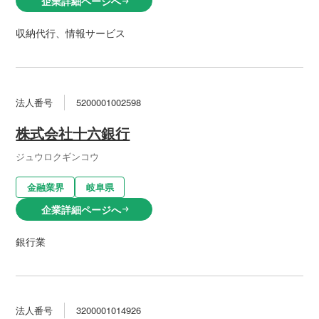
企業詳細ページへ
arrow_right_alt
収納代行、情報サービス
法人番号
5200001002598
株式会社十六銀行
ジュウロクギンコウ
金融業界
岐阜県
企業詳細ページへ
arrow_right_alt
銀行業
法人番号
3200001014926