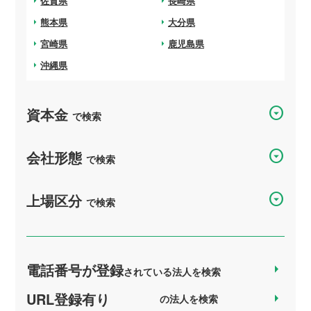
arrow_right
佐賀県
arrow_right
長崎県
arrow_right
熊本県
arrow_right
大分県
arrow_right
宮崎県
arrow_right
鹿児島県
arrow_right
沖縄県
arrow_drop_down_circle
資本金
で検索
arrow_drop_down_circle
会社形態
で検索
arrow_drop_down_circle
上場区分
で検索
電話番号が登録
arrow_right
されている法人を検索
URL登録有り
arrow_right
の法人を検索