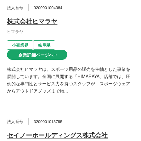
法人番号
9200001004384
株式会社ヒマラヤ
ヒマラヤ
小売業界
岐阜県
企業詳細ページへ
arrow_right_alt
株式会社ヒマラヤは、スポーツ用品の販売を主軸とした事業を
展開しています。全国に展開する「HIMARAYA」店舗では、圧
倒的な専門性とサービス力を持つスタッフが、スポーツウェア
からアウトドアグッズまで幅...
法人番号
3200001013795
セイノーホールディングス株式会社