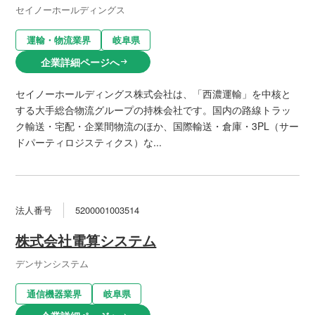
セイノーホールディングス
運輸・物流業界
岐阜県
企業詳細ページへ
arrow_right_alt
セイノーホールディングス株式会社は、「西濃運輸」を中核と
する大手総合物流グループの持株会社です。国内の路線トラッ
ク輸送・宅配・企業間物流のほか、国際輸送・倉庫・3PL（サー
ドパーティロジスティクス）な...
法人番号
5200001003514
株式会社電算システム
デンサンシステム
通信機器業界
岐阜県