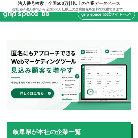
法人番号検索｜全国500万社以上の企業データベース
会社名や法人番号から全国500万社以上の企業情報を無料で検索できます。
grip space 公式サイトへ
north_east
岐阜県
が本社の企業一覧