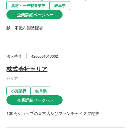
素材・一般製造業界
岐阜県
企業詳細ページへ
arrow_right_alt
紙・不織布製造販売
法人番号
4200001013662
株式会社セリア
セリア
小売業界
岐阜県
企業詳細ページへ
arrow_right_alt
100円ショップの直営店及びフランチャイズ展開等