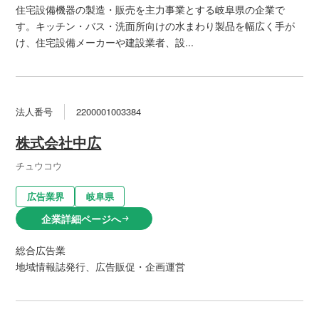
住宅設備機器の製造・販売を主力事業とする岐阜県の企業で
す。キッチン・バス・洗面所向けの水まわり製品を幅広く手が
け、住宅設備メーカーや建設業者、設...
法人番号
2200001003384
株式会社中広
チュウコウ
広告業界
岐阜県
企業詳細ページへ
arrow_right_alt
総合広告業
地域情報誌発行、広告販促・企画運営