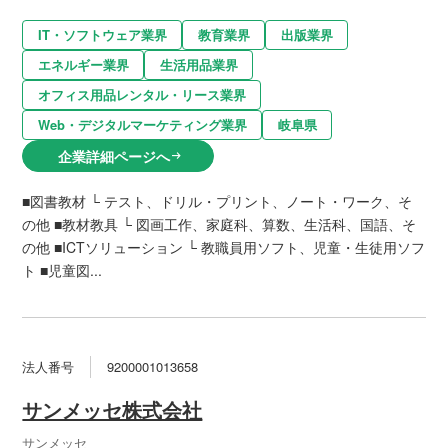
IT・ソフトウェア業界
教育業界
出版業界
エネルギー業界
生活用品業界
オフィス用品レンタル・リース業界
Web・デジタルマーケティング業界
岐阜県
企業詳細ページへ
arrow_right_alt
■図書教材 └ テスト、ドリル・プリント、ノート・ワーク、そ
の他 ■教材教具 └ 図画工作、家庭科、算数、生活科、国語、そ
の他 ■ICTソリューション └ 教職員用ソフト、児童・生徒用ソフ
ト ■児童図...
法人番号
9200001013658
サンメッセ株式会社
サンメッセ