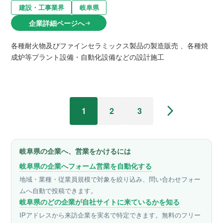
建設・工事業界
岐阜県
企業詳細ページへ
arrow_right_alt
各種耐火物及びファインセラミックス製品の製造販売 、各種焼
成炉等プラント設備・自動化設備などの設計施工
arrow_forward_ios
1
2
3
岐阜県の企業へ、営業をかけるには
岐阜県の企業へフォーム営業を自動化する
地域・業種・従業員規模で対象を絞り込み、問い合わせフォー
ムへ自動で投稿できます。
岐阜県のどの企業が自社サイトに来ているかを知る
IPアドレスから来訪企業を実名で特定できます。無料のフリー