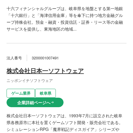
十六フィナンシャルグループは、岐阜県を地盤とする第一地銀
「十六銀行」と「海津信用金庫」等を傘下に持つ地方金融グル
ープ持株会社。預金・融資・投資信託・証券・リース等の金融
サービスを提供し、東海地区の地域...
法人番号
3200001007491
株式会社日本一ソフトウェア
ニッポンイチソフトウェア
ゲーム業界
岐阜県
企業詳細ページへ
arrow_right_alt
株式会社日本一ソフトウェアは、1993年7月に設立された岐阜
県各務原市に本社を置くゲームソフト開発・販売会社である。
シミュレーションRPG「魔界戦記ディスガイア」シリーズや