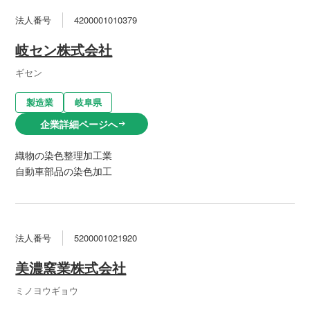
法人番号
4200001010379
岐セン株式会社
ギセン
製造業
岐阜県
企業詳細ページへ
arrow_right_alt
織物の染色整理加工業
自動車部品の染色加工
法人番号
5200001021920
美濃窯業株式会社
ミノヨウギョウ