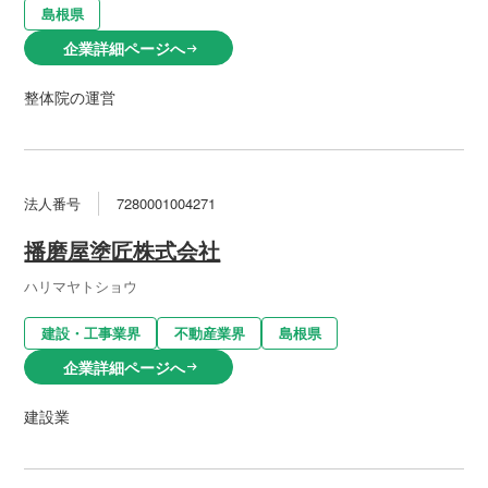
島根県
企業詳細ページへ
arrow_right_alt
整体院の運営
法人番号
7280001004271
播磨屋塗匠株式会社
ハリマヤトショウ
建設・工事業界
不動産業界
島根県
企業詳細ページへ
arrow_right_alt
建設業