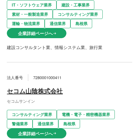
IT・ソフトウェア業界
建設・工事業界
素材・一般製造業界
コンサルティング業界
運輸・物流業界
通信業界
島根県
企業詳細ページへ
arrow_right_alt
建設コンサルタント業、情報システム業、旅行業
法人番号
7280001000411
セコム山陰株式会社
セコムサンイン
コンサルティング業界
電機・電子・精密機器業界
警備業界
通信業界
島根県
企業詳細ページへ
arrow_right_alt