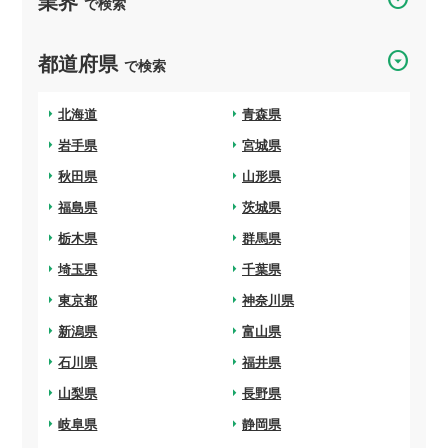
業界
で検索
arrow_drop_down_circle
都道府県
で検索
arrow_right
北海道
arrow_right
青森県
arrow_right
岩手県
arrow_right
宮城県
arrow_right
秋田県
arrow_right
山形県
arrow_right
福島県
arrow_right
茨城県
arrow_right
栃木県
arrow_right
群馬県
arrow_right
埼玉県
arrow_right
千葉県
arrow_right
東京都
arrow_right
神奈川県
arrow_right
新潟県
arrow_right
富山県
arrow_right
石川県
arrow_right
福井県
arrow_right
山梨県
arrow_right
長野県
arrow_right
岐阜県
arrow_right
静岡県