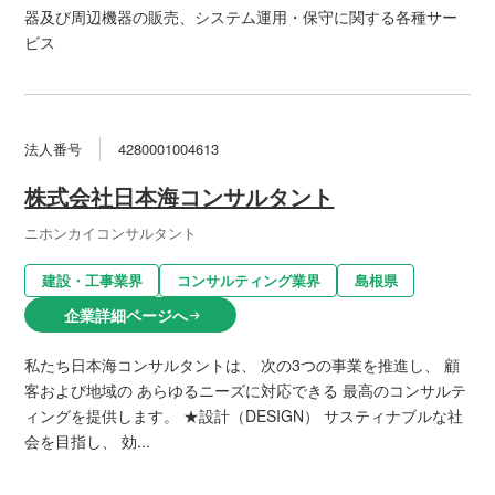
器及び周辺機器の販売、システム運用・保守に関する各種サー
ビス
法人番号
4280001004613
株式会社日本海コンサルタント
ニホンカイコンサルタント
建設・工事業界
コンサルティング業界
島根県
企業詳細ページへ
arrow_right_alt
私たち日本海コンサルタントは、 次の3つの事業を推進し、 顧
客および地域の あらゆるニーズに対応できる 最高のコンサルテ
ィングを提供します。 ★設計（DESIGN） サスティナブルな社
会を目指し、 効...