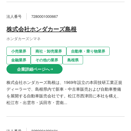
法人番号
7280001000667
株式会社ホンダカーズ島根
ホンダカーズシマネ
小売業界
商社・卸売業界
自動車・乗り物業界
金融業界
その他の業界
島根県
企業詳細ページへ
arrow_right_alt
株式会社ホンダカーズ島根は、1969年設立の本田技研工業正規
ディーラーで、島根県内で新車・中古車販売および自動車整備
を展開する自動車販売会社です。松江市西津田に本社を構え、
松江市・出雲市・浜田市・雲南...
法人番号
3280001000191