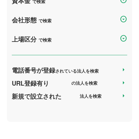
資本金
で検索
arrow_drop_down_circle
会社形態
で検索
arrow_drop_down_circle
上場区分
で検索
電話番号が登録
arrow_right
されている法人を検索
URL登録有り
arrow_right
の法人を検索
新規で設立された
arrow_right
法人を検索