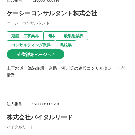
ケーシーコンサルタント株式会社
ケーシーコンサルタント
建設・工事業界
素材・一般製造業界
コンサルティング業界
島根県
企業詳細ページへ
arrow_right_alt
上下水道・漁港施設・道路・河川等の建設コンサルタント・測
量業
法人番号
3280001003731
株式会社バイタルリード
バイタルリード