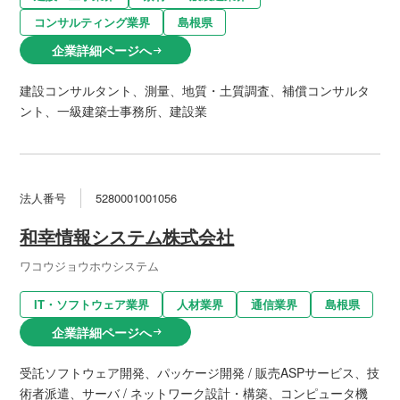
コンサルティング業界
島根県
企業詳細ページへ
arrow_right_alt
建設コンサルタント、測量、地質・土質調査、補償コンサルタ
ント、一級建築士事務所、建設業
法人番号
5280001001056
和幸情報システム株式会社
ワコウジョウホウシステム
IT・ソフトウェア業界
人材業界
通信業界
島根県
企業詳細ページへ
arrow_right_alt
受託ソフトウェア開発、パッケージ開発 / 販売ASPサービス、技
術者派遣、サーバ / ネットワーク設計・構築、コンピュータ機