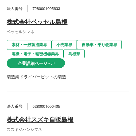
法人番号
7280001005633
株式会社ベッセル島根
ベッセルシマネ
素材・一般製造業界
小売業界
自動車・乗り物業界
電機・電子・精密機器業界
島根県
企業詳細ページへ
arrow_right_alt
製造業ドライバービットの製造
法人番号
5280001000405
株式会社スズキ自販島根
スズキジハンシマネ