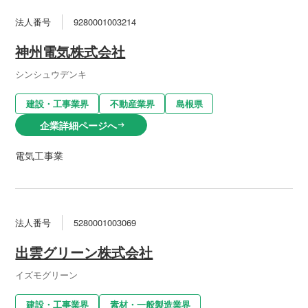
法人番号
9280001003214
神州電気株式会社
シンシュウデンキ
建設・工事業界
不動産業界
島根県
企業詳細ページへ
arrow_right_alt
電気工事業
法人番号
5280001003069
出雲グリーン株式会社
イズモグリーン
建設・工事業界
素材・一般製造業界