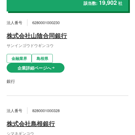
19,902
該当数:
社
法人番号
6280001000230
株式会社山陰合同銀行
サンインゴウドウギンコウ
金融業界
島根県
企業詳細ページへ
arrow_right_alt
銀行
法人番号
8280001000328
株式会社島根銀行
シマネギンコウ