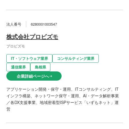
法人番号
6280001003547
株式会社プロビズモ
プロビズモ
IT・ソフトウェア業界
コンサルティング業界
通信業界
島根県
企業詳細ページへ
arrow_right_alt
アプリケーション開発・保守・運用、ITコンサルティング、IT
インフラ構築、ネットワーク保守・運用、AI・データ解析事業
／各DX支援事業、地域密着型ISPサービス「いずもネット」運
営