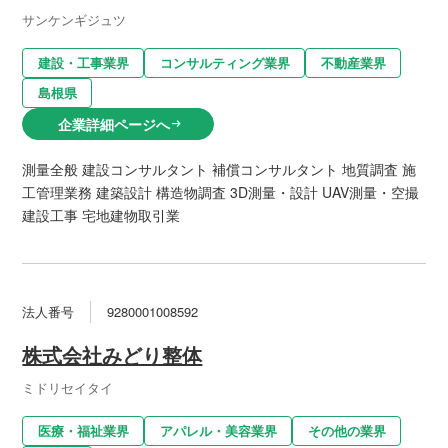
サンケンギジュツ
建設・工事業界
コンサルティング業界
不動産業界
島根県
企業詳細ページへ
arrow_right_alt
測量全般 建設コンサルタント 補償コンサルタント 地質調査 施
工管理業務 建築設計 構造物調査 3D測量・設計 UAV測量・空撮
建設工事 宅地建物取引業
法人番号
9280001008592
株式会社みどり整体
ミドリセイタイ
医療・福祉業界
アパレル・美容業界
その他の業界