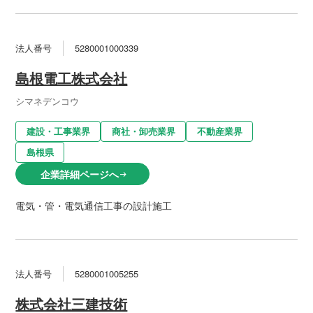
法人番号
5280001000339
島根電工株式会社
シマネデンコウ
建設・工事業界
商社・卸売業界
不動産業界
島根県
企業詳細ページへ
arrow_right_alt
電気・管・電気通信工事の設計施工
法人番号
5280001005255
株式会社三建技術