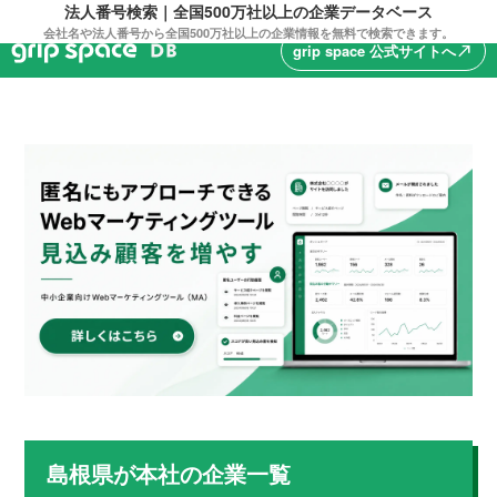
法人番号検索｜全国500万社以上の企業データベース
会社名や法人番号から全国500万社以上の企業情報を無料で検索できます。
grip space 公式サイトへ
north_east
島根県
が本社の企業一覧