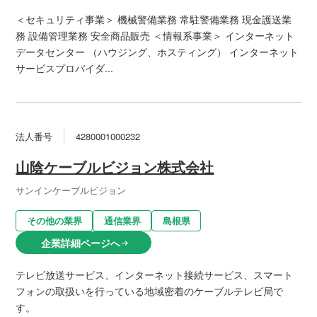
＜セキュリティ事業＞ 機械警備業務 常駐警備業務 現金護送業
務 設備管理業務 安全商品販売 ＜情報系事業＞ インターネット
データセンター （ハウジング、ホスティング） インターネット
サービスプロバイダ...
法人番号
4280001000232
山陰ケーブルビジョン株式会社
サンインケーブルビジョン
その他の業界
通信業界
島根県
企業詳細ページへ
arrow_right_alt
テレビ放送サービス、インターネット接続サービス、スマート
フォンの取扱いを行っている地域密着のケーブルテレビ局で
す。