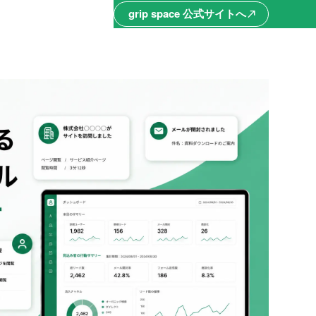
grip space 公式サイトへ
north_east