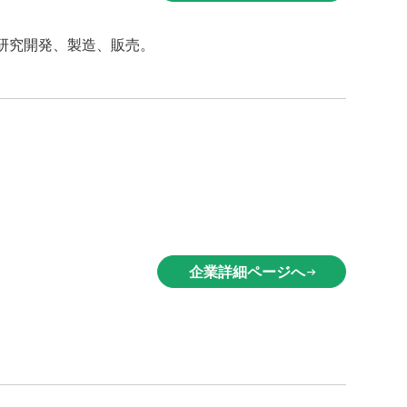
研究開発、製造、販売。
企業詳細ページへ
arrow_right_alt