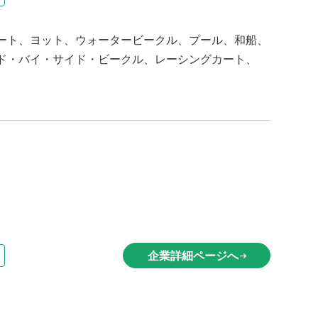
ート、ヨット、ウォータービークル、プール、和船、
ド・バイ・サイド・ビークル、レーシングカート、
企業詳細ページへ
arrow_right_alt