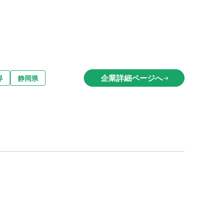
企業詳細ページへ
界
静岡県
arrow_right_alt