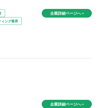
企業詳細ページへ
界
arrow_right_alt
ティング業界
企業詳細ページへ
arrow_right_alt