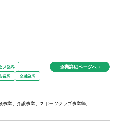
企業詳細ページへ
タメ業界
arrow_right_alt
告業界
金融業界
険事業、介護事業、スポーツクラブ事業等。