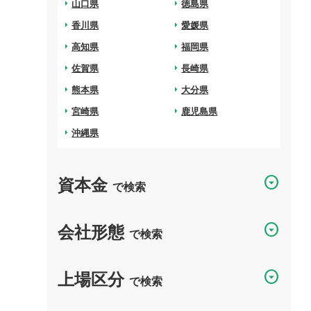
arrow_right
山口県
arrow_right
徳島県
arrow_right
香川県
arrow_right
愛媛県
arrow_right
高知県
arrow_right
福岡県
arrow_right
佐賀県
arrow_right
長崎県
arrow_right
熊本県
arrow_right
大分県
arrow_right
宮崎県
arrow_right
鹿児島県
arrow_right
沖縄県
資本金
arrow_drop_down_circle
で検索
会社形態
arrow_drop_down_circle
で検索
上場区分
arrow_drop_down_circle
で検索