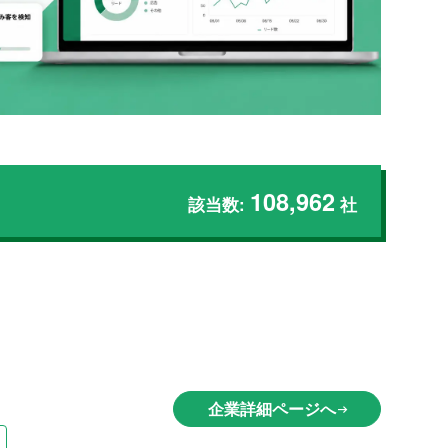
108,962
該当数:
社
企業詳細ページへ
arrow_right_alt