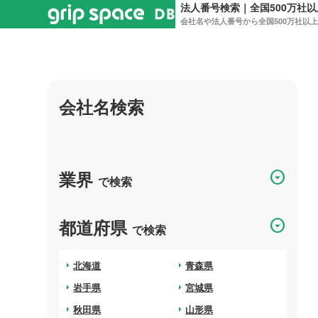
法人番号検索｜全国500万社
会社名や法人番号から全国500万社以
会社名検索
業界
arrow_drop_down_circle
で検索
都道府県
arrow_drop_down_circle
で検索
arrow_right
北海道
arrow_right
青森県
arrow_right
岩手県
arrow_right
宮城県
arrow_right
秋田県
arrow_right
山形県