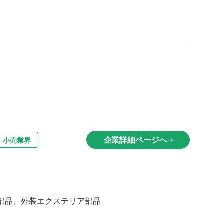
企業詳細ページへ
小売業界
arrow_right_alt
部品、外装エクステリア部品