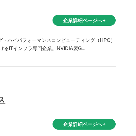
企業詳細ページへ
arrow_right_alt
グ・ハイパフォーマンスコンピューティング（HPC）
Tインフラ専門企業。NVIDIA製G...
ス
企業詳細ページへ
arrow_right_alt