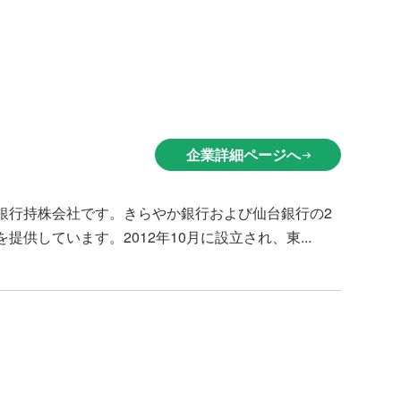
企業詳細ページへ
arrow_right_alt
銀行持株会社です。きらやか銀行および仙台銀行の2
しています。2012年10月に設立され、東...