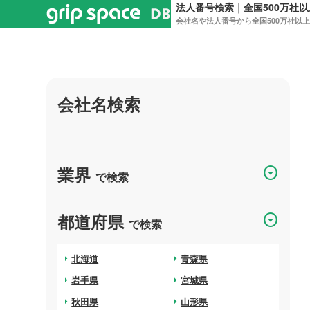
法人番号検索｜全国500万社
会社名や法人番号から全国500万社以
会社名検索
業界
arrow_drop_down_circle
で検索
都道府県
arrow_drop_down_circle
で検索
arrow_right
北海道
arrow_right
青森県
arrow_right
岩手県
arrow_right
宮城県
arrow_right
秋田県
arrow_right
山形県