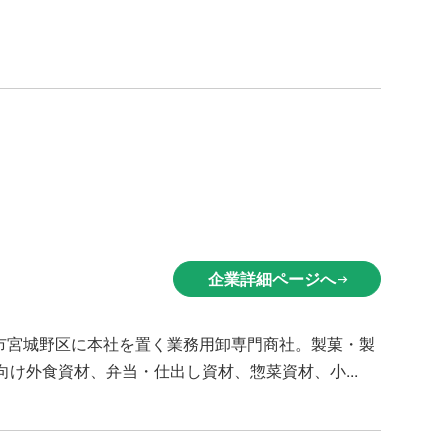
企業詳細ページへ
arrow_right_alt
台市宮城野区に本社を置く業務用卸専門商社。製菓・製
け外食資材、弁当・仕出し資材、惣菜資材、小...