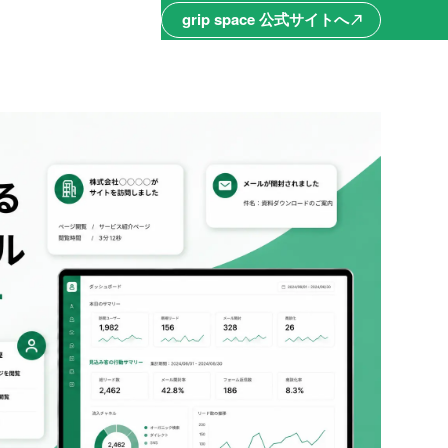
grip space 公式サイトへ
north_east