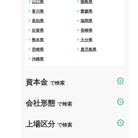
arrow_right
山口県
arrow_right
徳島県
arrow_right
香川県
arrow_right
愛媛県
arrow_right
高知県
arrow_right
福岡県
arrow_right
佐賀県
arrow_right
長崎県
arrow_right
熊本県
arrow_right
大分県
arrow_right
宮崎県
arrow_right
鹿児島県
arrow_right
沖縄県
資本金
arrow_drop_down_circle
で検索
会社形態
arrow_drop_down_circle
で検索
上場区分
arrow_drop_down_circle
で検索