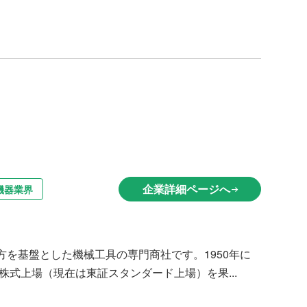
企業詳細ページへ
機器業界
arrow_right_alt
を基盤とした機械工具の専門商社です。1950年に
株式上場（現在は東証スタンダード上場）を果...