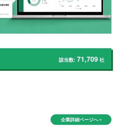
71,709
該当数:
社
企業詳細ページへ
arrow_right_alt