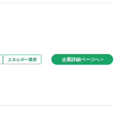
企業詳細ページへ
エネルギー業界
arrow_right_alt