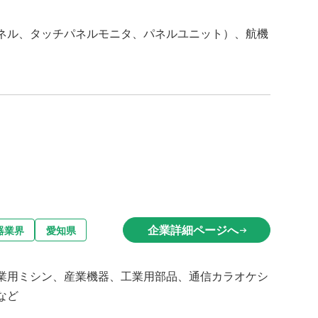
ネル、タッチパネルモニタ、パネルユニット）、航機
企業詳細ページへ
器業界
愛知県
arrow_right_alt
業用ミシン、産業機器、工業用部品、通信カラオケシ
など