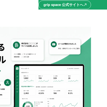
grip space 公式サイトへ
north_east