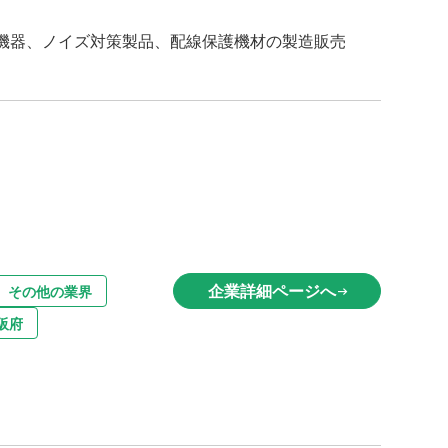
機器、ノイズ対策製品、配線保護機材の製造販売
企業詳細ページへ
その他の業界
arrow_right_alt
阪府