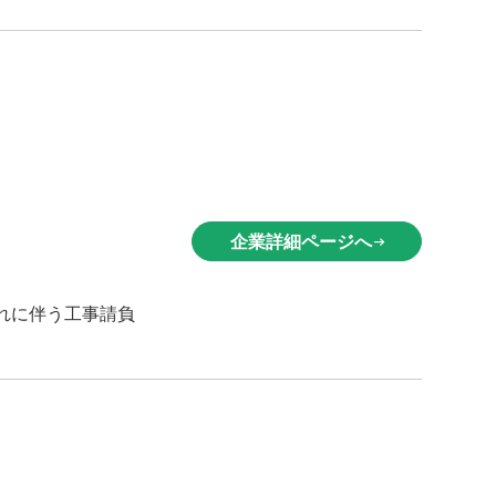
企業詳細ページへ
arrow_right_alt
れに伴う工事請負