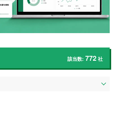
772
該当数:
社