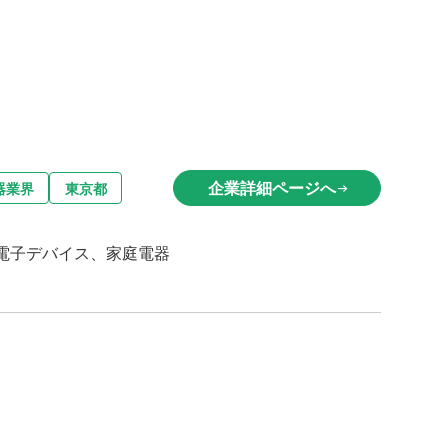
企業詳細ページへ
器業界
東京都
arrow_right_alt
電子デバイス、家庭電器