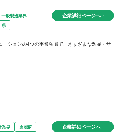
企業詳細ページへ
・一般製造業界
arrow_right_alt
川県
ューションの4つの事業領域で、さまざまな製品・サ
企業詳細ページへ
置業界
京都府
arrow_right_alt