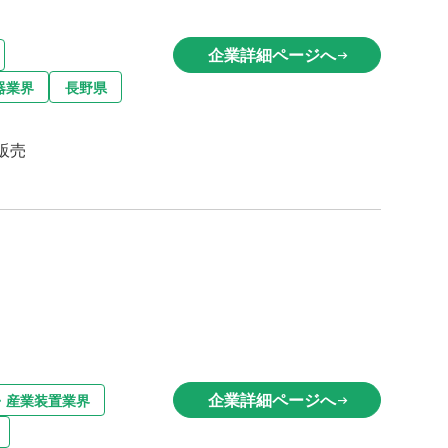
企業詳細ページへ
arrow_right_alt
器業界
長野県
販売
企業詳細ページへ
・産業装置業界
arrow_right_alt