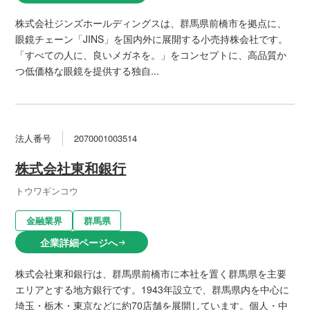
株式会社ジンズホールディングスは、群馬県前橋市を拠点に、
眼鏡チェーン「JINS」を国内外に展開する小売持株会社です。
「すべての人に、良いメガネを。」をコンセプトに、高品質か
つ低価格な眼鏡を提供する独自...
法人番号
2070001003514
株式会社東和銀行
トウワギンコウ
金融業界
群馬県
企業詳細ページへ
arrow_right_alt
株式会社東和銀行は、群馬県前橋市に本社を置く群馬県を主要
エリアとする地方銀行です。1943年設立で、群馬県内を中心に
埼玉・栃木・東京などに約70店舗を展開しています。個人・中