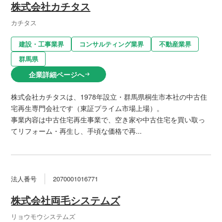
株式会社カチタス
カチタス
建設・工事業界
コンサルティング業界
不動産業界
群馬県
企業詳細ページへ
arrow_right_alt
株式会社カチタスは、1978年設立・群馬県桐生市本社の中古住
宅再生専門会社です（東証プライム市場上場）。
事業内容は中古住宅再生事業で、空き家や中古住宅を買い取っ
てリフォーム・再生し、手頃な価格で再...
法人番号
2070001016771
株式会社両毛システムズ
リョウモウシステムズ