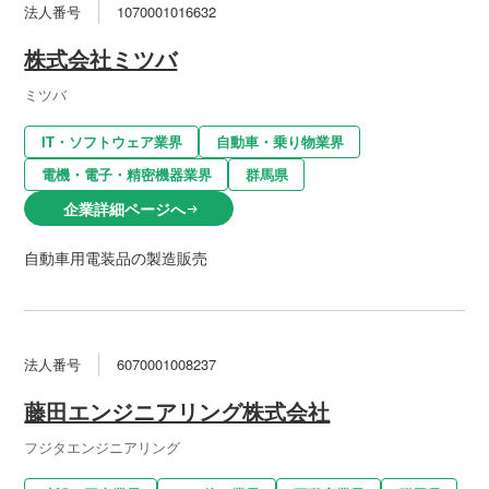
法人番号
1070001016632
株式会社ミツバ
ミツバ
IT・ソフトウェア業界
自動車・乗り物業界
電機・電子・精密機器業界
群馬県
企業詳細ページへ
arrow_right_alt
自動車用電装品の製造販売
法人番号
6070001008237
藤田エンジニアリング株式会社
フジタエンジニアリング