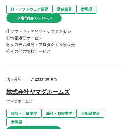
IT・ソフトウェア業界
通信業界
群馬県
企業詳細ページへ
arrow_right_alt
①ソフトウェア開発・システム販売
②情報処理サービス
③システム機器・プロダクト関連販売
④その他の情報サービス
法人番号
7120001061675
株式会社ヤマダホームズ
ヤマダホームズ
建設・工事業界
商社・卸売業界
不動産業界
群馬県