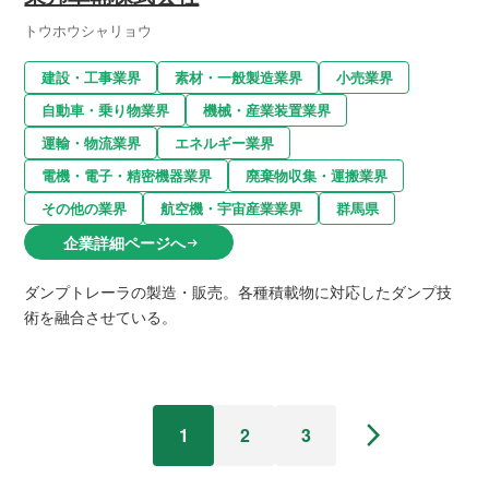
トウホウシャリョウ
建設・工事業界
素材・一般製造業界
小売業界
自動車・乗り物業界
機械・産業装置業界
運輸・物流業界
エネルギー業界
電機・電子・精密機器業界
廃棄物収集・運搬業界
その他の業界
航空機・宇宙産業業界
群馬県
企業詳細ページへ
arrow_right_alt
ダンプトレーラの製造・販売。各種積載物に対応したダンプ技
術を融合させている。
arrow_forward_ios
1
2
3