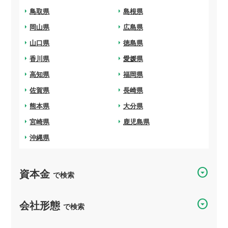
arrow_right
鳥取県
arrow_right
島根県
arrow_right
岡山県
arrow_right
広島県
arrow_right
山口県
arrow_right
徳島県
arrow_right
香川県
arrow_right
愛媛県
arrow_right
高知県
arrow_right
福岡県
arrow_right
佐賀県
arrow_right
長崎県
arrow_right
熊本県
arrow_right
大分県
arrow_right
宮崎県
arrow_right
鹿児島県
arrow_right
沖縄県
arrow_drop_down_circle
資本金
で検索
arrow_drop_down_circle
会社形態
で検索