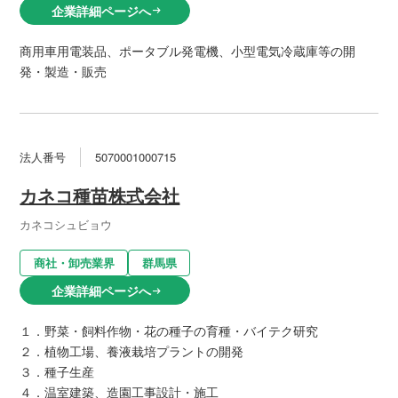
企業詳細ページへ
arrow_right_alt
商用車用電装品、ポータブル発電機、小型電気冷蔵庫等の開
発・製造・販売
法人番号
5070001000715
カネコ種苗株式会社
カネコシュビョウ
商社・卸売業界
群馬県
企業詳細ページへ
arrow_right_alt
１．野菜・飼料作物・花の種子の育種・バイテク研究
２．植物工場、養液栽培プラントの開発
３．種子生産
４．温室建築、造園工事設計・施工