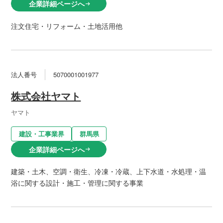
企業詳細ページへ
arrow_right_alt
注文住宅・リフォーム・土地活用他
法人番号
5070001001977
株式会社ヤマト
ヤマト
建設・工事業界
群馬県
企業詳細ページへ
arrow_right_alt
建築・土木、空調・衛生、冷凍・冷蔵、上下水道・水処理・温
浴に関する設計・施工・管理に関する事業