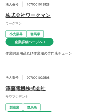
法人番号
1070001013828
株式会社ワークマン
ワークマン
小売業界
群馬県
企業詳細ページへ
arrow_right_alt
作業関連用品及び作業服の専門店チェーン
法人番号
9070001022508
澤藤電機株式会社
サワフジデンキ
製造業
群馬県