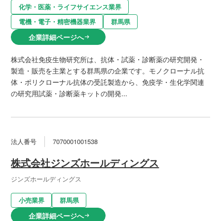
化学・医薬・ライフサイエンス業界
電機・電子・精密機器業界
群馬県
企業詳細ページへ
arrow_right_alt
株式会社免疫生物研究所は、抗体・試薬・診断薬の研究開発・
製造・販売を主業とする群馬県の企業です。モノクローナル抗
体・ポリクローナル抗体の受託製造から、免疫学・生化学関連
の研究用試薬・診断薬キットの開発...
法人番号
7070001001538
株式会社ジンズホールディングス
ジンズホールディングス
小売業界
群馬県
企業詳細ページへ
arrow_right_alt