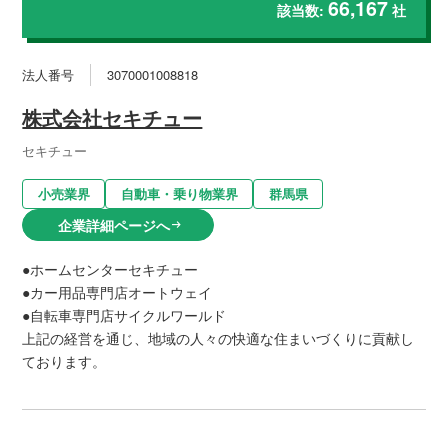
66,167
該当数:
社
法人番号
3070001008818
株式会社セキチュー
セキチュー
小売業界
自動車・乗り物業界
群馬県
企業詳細ページへ
arrow_right_alt
●ホームセンターセキチュー
●カー用品専門店オートウェイ
●自転車専門店サイクルワールド
上記の経営を通じ、地域の人々の快適な住まいづくりに貢献し
ております。