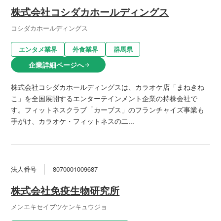
株式会社コシダカホールディングス
コシダカホールディングス
エンタメ業界
外食業界
群馬県
企業詳細ページへ
arrow_right_alt
株式会社コシダカホールディングスは、カラオケ店「まねきね
こ」を全国展開するエンターテインメント企業の持株会社で
す。フィットネスクラブ「カーブス」のフランチャイズ事業も
手がけ、カラオケ・フィットネスの二...
法人番号
8070001009687
株式会社免疫生物研究所
メンエキセイブツケンキュウジョ