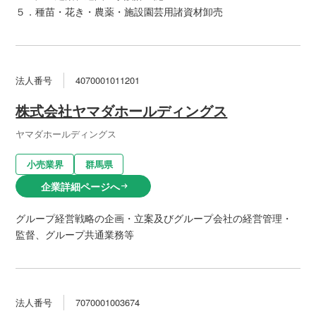
５．種苗・花き・農薬・施設園芸用諸資材卸売
法人番号
4070001011201
株式会社ヤマダホールディングス
ヤマダホールディングス
小売業界
群馬県
企業詳細ページへ
arrow_right_alt
グループ経営戦略の企画・立案及びグループ会社の経営管理・
監督、グループ共通業務等
法人番号
7070001003674