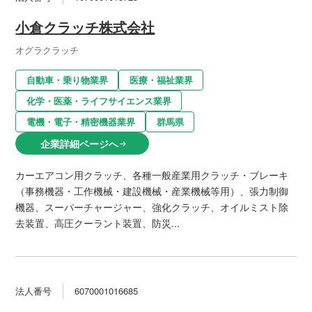
小倉クラッチ株式会社
オグラクラッチ
自動車・乗り物業界
医療・福祉業界
化学・医薬・ライフサイエンス業界
電機・電子・精密機器業界
群馬県
企業詳細ページへ
arrow_right_alt
カーエアコン用クラッチ、各種一般産業用クラッチ・ブレーキ
（事務機器・工作機械・建設機械・産業機械等用）、張力制御
機器、スーパーチャージャー、強化クラッチ、オイルミスト除
去装置、高圧クーラント装置、防災...
法人番号
6070001016685