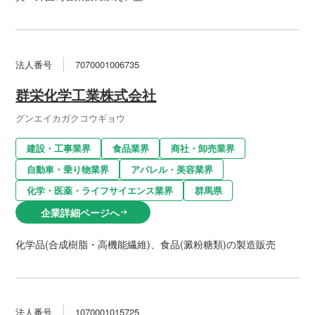
法人番号
7070001006735
群栄化学工業株式会社
グンエイカガクコウギョウ
建設・工事業界
食品業界
商社・卸売業界
自動車・乗り物業界
アパレル・美容業界
化学・医薬・ライフサイエンス業界
群馬県
企業詳細ページへ
arrow_right_alt
化学品(合成樹脂・高機能繊維)、食品(澱粉糖類)の製造販売
法人番号
1070001015725