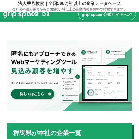
法人番号検索｜全国500万社以上の企業データベース
会社名や法人番号から全国500万社以上の企業情報を無料で検索できます。
grip space 公式サイトへ
north_east
群馬県
が本社の企業一覧