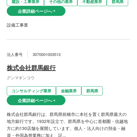
建設・工事業界
その他の業界
不動産業界
群馬県
企業詳細ページへ
arrow_right_alt
設備工事業
法人番号
3070001003513
株式会社群馬銀行
グンマギンコウ
コンサルティング業界
金融業界
群馬県
企業詳細ページへ
arrow_right_alt
株式会社群馬銀行は、群馬県前橋市に本社を置く群馬県最大の
地方銀行です。1932年設立で、群馬県を中心に首都圏・信越地
方に約130店舗を展開しています。個人・法人向けの預金・融
資・外国為替業務に加え、証...