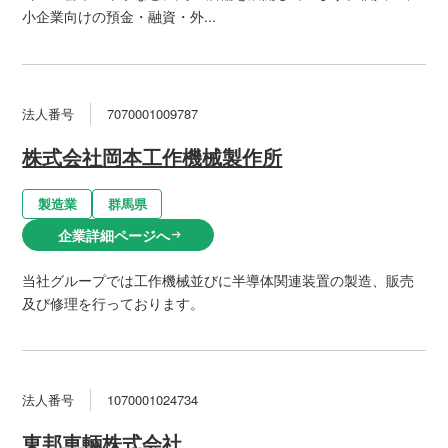
小企業向けの預金・融資・外...
法人番号
7070001009787
株式会社岡本工作機械製作所
製造業
群馬県
企業詳細ページへ
arrow_right_alt
当社グループでは工作機械並びに半導体関連装置の製造、販売
及び修理を行っております。
法人番号
1070001024734
東邦車輛株式会社