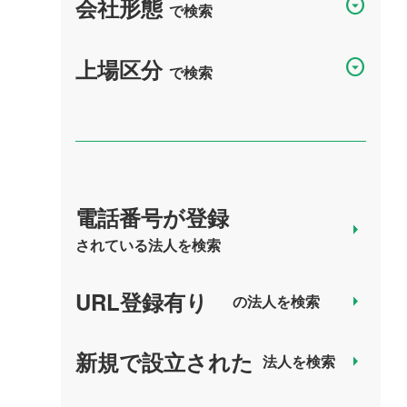
会社形態
arrow_drop_down_circle
で検索
上場区分
arrow_drop_down_circle
で検索
電話番号が登録
arrow_right
されている法人を検索
URL登録有り
arrow_right
の法人を検索
新規で設立された
arrow_right
法人を検索