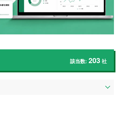
203
該当数:
社