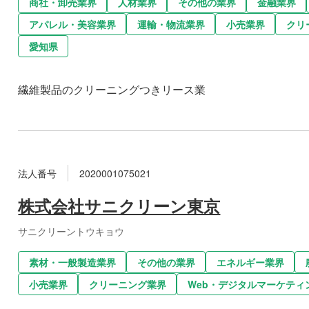
商社・卸売業界
人材業界
その他の業界
金融業界
アパレル・美容業界
運輸・物流業界
小売業界
クリ
愛知県
繊維製品のクリーニングつきリース業
法人番号
2020001075021
株式会社サニクリーン東京
サニクリーントウキョウ
素材・一般製造業界
その他の業界
エネルギー業界
小売業界
クリーニング業界
Web・デジタルマーケティ