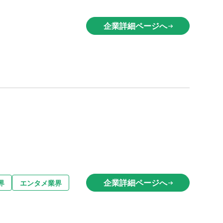
企業詳細ページへ
arrow_right_alt
企業詳細ページへ
界
エンタメ業界
arrow_right_alt