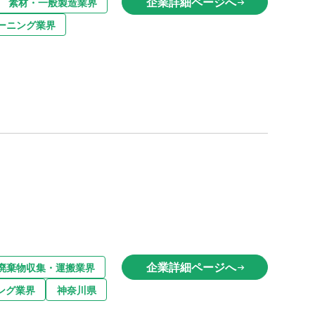
企業詳細ページへ
素材・一般製造業界
arrow_right_alt
ーニング業界
企業詳細ページへ
廃棄物収集・運搬業界
arrow_right_alt
ング業界
神奈川県