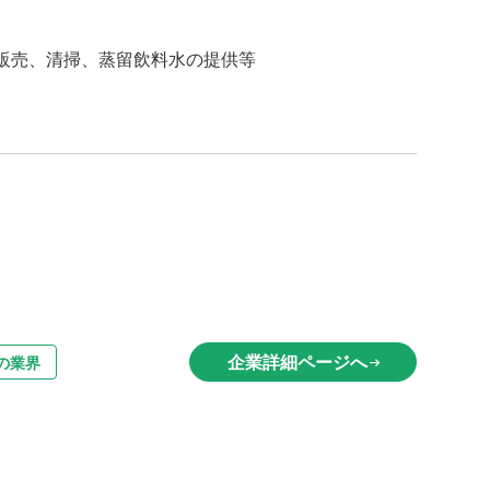
販売、清掃、蒸留飲料水の提供等
企業詳細ページへ
の業界
arrow_right_alt