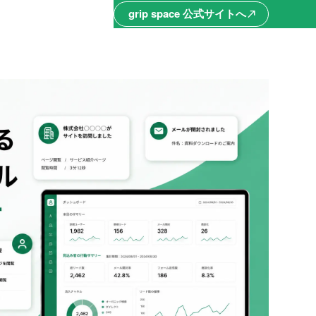
grip space 公式サイトへ
north_east