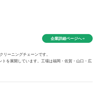
企業詳細ページへ
arrow_right_alt
のクリーニングチェーンです。
プラントを展開しています。工場は福岡・佐賀・山口・広