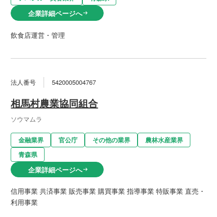
企業詳細ページへ
arrow_right_alt
飲食店運営・管理
法人番号
5420005004767
相馬村農業協同組合
ソウマムラ
金融業界
官公庁
その他の業界
農林水産業界
青森県
企業詳細ページへ
arrow_right_alt
信用事業 共済事業 販売事業 購買事業 指導事業 特販事業 直売・
利用事業