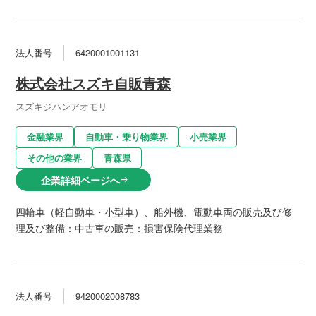
法人番号
6420001001131
株式会社スズキ自販青森
スズキジハンアオモリ
金融業界
自動車・乗り物業界
小売業界
その他の業界
青森県
企業詳細ページへ
arrow_right_alt
四輪車（軽自動車・小型車）、船外機、電動車両の販売及び修
理及び整備：中古車の販売：損害保険代理業務
法人番号
9420002008783