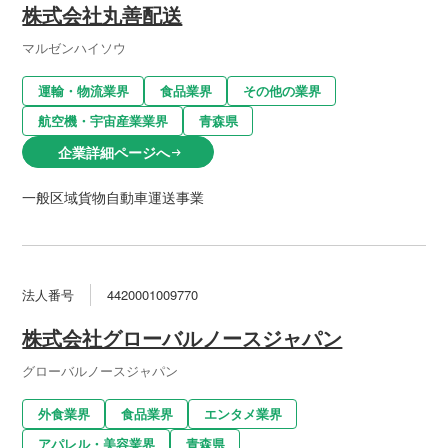
株式会社丸善配送
マルゼンハイソウ
運輸・物流業界
食品業界
その他の業界
航空機・宇宙産業業界
青森県
企業詳細ページへ
arrow_right_alt
一般区域貨物自動車運送事業
法人番号
4420001009770
株式会社グローバルノースジャパン
グローバルノースジャパン
外食業界
食品業界
エンタメ業界
アパレル・美容業界
青森県