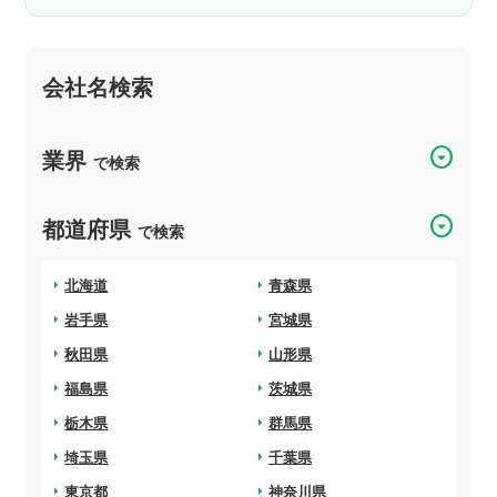
会社名検索
arrow_drop_down_circle
業界
で検索
arrow_drop_down_circle
都道府県
で検索
arrow_right
北海道
arrow_right
青森県
arrow_right
岩手県
arrow_right
宮城県
arrow_right
秋田県
arrow_right
山形県
arrow_right
福島県
arrow_right
茨城県
arrow_right
栃木県
arrow_right
群馬県
arrow_right
埼玉県
arrow_right
千葉県
arrow_right
東京都
arrow_right
神奈川県