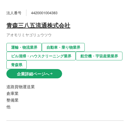
法人番号
4420001004383
青森三八五流通株式会社
アオモリミヤゴリュウツウ
運輸・物流業界
自動車・乗り物業界
ビル清掃・ハウスクリーニング業界
航空機・宇宙産業業界
青森県
企業詳細ページへ
arrow_right_alt
道路貨物運送業
倉庫業
整備業
他