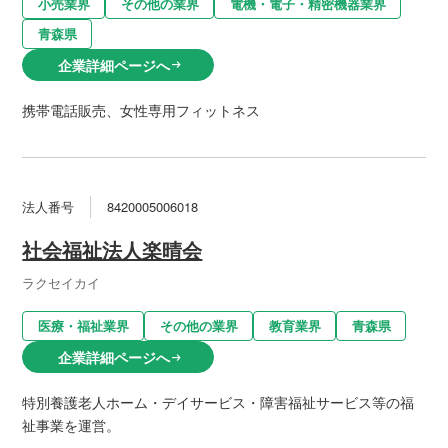
小売業界
その他の業界
電機・電子・精密機器業界
青森県
企業詳細ページへ
arrow_right_alt
携帯電話販売、女性専用フィットネス
法人番号
8420005006018
社会福祉法人楽晴会
ラクセイカイ
医療・福祉業界
その他の業界
教育業界
青森県
企業詳細ページへ
arrow_right_alt
特別養護老人ホーム・デイサービス・障害福祉サービス等の福
祉事業を運営。