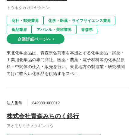
トウホクカガクヤクヒン
商社・卸売業界
化学・医薬・ライフサイエンス業界
食品業界
アパレル・美容業界
青森県
企業詳細ページへ
arrow_right_alt
東北化学薬品は、青森県弘前市を本拠とする化学薬品・試薬・
工業用化学品の専門商社。医薬・農薬・電子材料等の化学品原
料・中間体の仕入・販売を行い、東北地方の製造業・研究機関
向けに幅広い化学品を供給するスペ...
法人番号
3420001000012
株式会社青森みちのく銀行
アオモリミチノクギンコウ