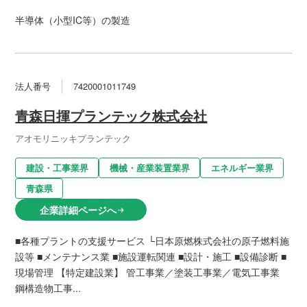
半導体（小型IC等）の製造
法人番号
7420001011749
青森日揮プランテック株式会社
アオモリニッキプランテック
建設・工事業界
機械・産業装置業界
エネルギー業界
青森県
企業詳細ページへ
arrow_right_alt
■各種プラントの支援サービス └日本原燃株式会社の原子燃料施
設等 ■メンテナンス業 ■施設運転関連 ■設計・施工 ■設備診断 ■
現場管理 【特定建設業】 管工事業／塗装工事業／電気工事業
鋼構造物工事...