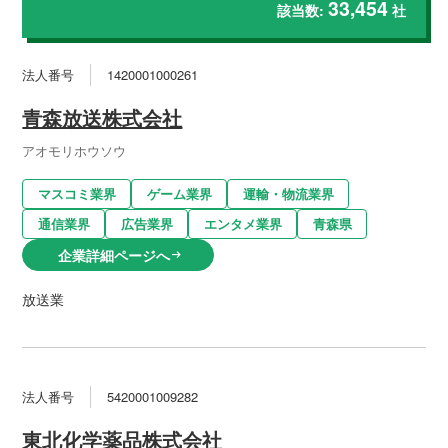
33,454
該当数:
社
法人番号
1420001000261
青森放送株式会社
アオモリホウソウ
マスコミ業界
ゲーム業界
運輸・物流業界
通信業界
広告業界
エンタメ業界
青森県
企業詳細ページへ
arrow_right_alt
放送業
法人番号
5420001009282
東北化学薬品株式会社