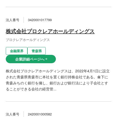
法人番号
3420001017799
株式会社プロクレアホールディングス
プロクレアホールディングス
金融業界
青森県
企業詳細ページへ
arrow_right_alt
株式会社プロクレアホールディングスは、2022年4月1日に設立
された青森県青森市に本社を置く銀行持株会社である。傘下に
青森みちのく銀行を擁し、銀行および銀行法により子会社とす
ることができる会社の経営管...
法人番号
2420001000582