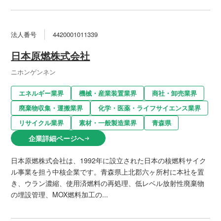
法人番号
4420001011339
日本原燃株式会社
ニホンゲンネン
エネルギー業界
機械・産業装置業界
商社・卸売業界
廃棄物収集・運搬業界
化学・医薬・ライフサイエンス業界
リサイクル業界
素材・一般製造業界
青森県
企業詳細ページへ
arrow_right_alt
日本原燃株式会社は、1992年に設立された日本の核燃料サイク
ル事業を担う中核企業です。青森県上北郡六ヶ所村に本社を置
き、ウラン濃縮、使用済燃料の再処理、低レベル放射性廃棄物
の埋設管理、MOX燃料加工の...