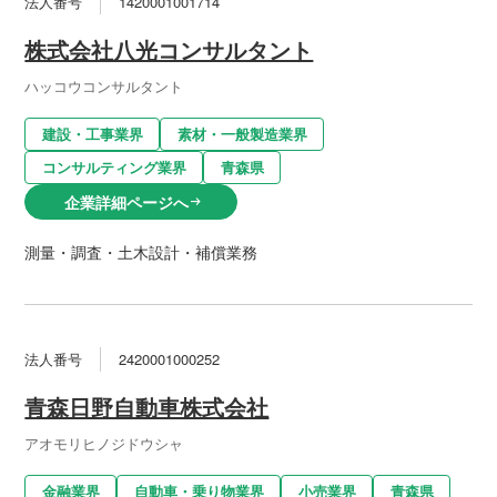
法人番号
1420001001714
株式会社八光コンサルタント
ハッコウコンサルタント
建設・工事業界
素材・一般製造業界
コンサルティング業界
青森県
企業詳細ページへ
arrow_right_alt
測量・調査・土木設計・補償業務
法人番号
2420001000252
青森日野自動車株式会社
アオモリヒノジドウシャ
金融業界
自動車・乗り物業界
小売業界
青森県