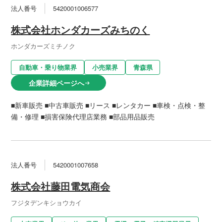
法人番号
5420001006577
株式会社ホンダカーズみちのく
ホンダカーズミチノク
自動車・乗り物業界
小売業界
青森県
企業詳細ページへ
arrow_right_alt
■新車販売 ■中古車販売 ■リース ■レンタカー ■車検・点検・整
備・修理 ■損害保険代理店業務 ■部品用品販売
法人番号
5420001007658
株式会社藤田電気商会
フジタデンキショウカイ