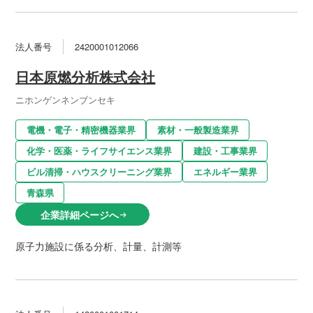
法人番号
2420001012066
日本原燃分析株式会社
ニホンゲンネンブンセキ
電機・電子・精密機器業界
素材・一般製造業界
化学・医薬・ライフサイエンス業界
建設・工事業界
ビル清掃・ハウスクリーニング業界
エネルギー業界
青森県
企業詳細ページへ
arrow_right_alt
原子力施設に係る分析、計量、計測等