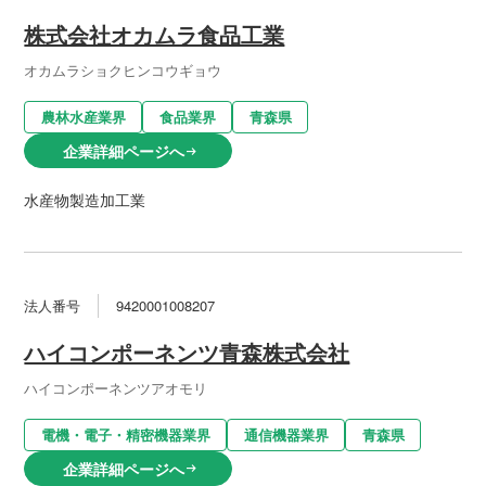
株式会社オカムラ食品工業
オカムラショクヒンコウギョウ
農林水産業界
食品業界
青森県
企業詳細ページへ
arrow_right_alt
水産物製造加工業
法人番号
9420001008207
ハイコンポーネンツ青森株式会社
ハイコンポーネンツアオモリ
電機・電子・精密機器業界
通信機器業界
青森県
企業詳細ページへ
arrow_right_alt