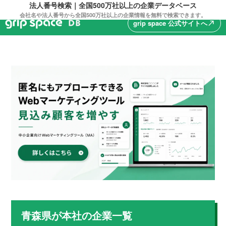
法人番号検索｜全国500万社以上の企業データベース
会社名や法人番号から全国500万社以上の企業情報を無料で検索できます。
grip space 公式サイトへ
north_east
青森県
が本社の企業一覧