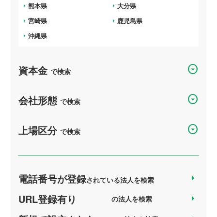
arrow_right
熊本県
arrow_right
大分県
arrow_right
宮崎県
arrow_right
鹿児島県
arrow_right
沖縄県
arrow_drop_down_circle
資本金
で検索
arrow_drop_down_circle
会社形態
で検索
arrow_drop_down_circle
上場区分
で検索
電話番号が登録
arrow_right
されている法人を検索
URL登録有り
arrow_right
の法人を検索