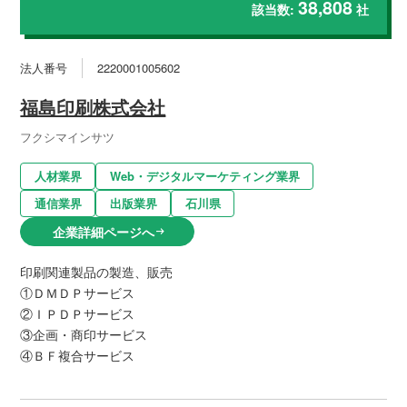
38,808
該当数:
社
法人番号
2220001005602
福島印刷株式会社
フクシマインサツ
人材業界
Web・デジタルマーケティング業界
通信業界
出版業界
石川県
企業詳細ページへ
arrow_right_alt
印刷関連製品の製造、販売
①ＤＭＤＰサービス
②ＩＰＤＰサービス
③企画・商印サービス
④ＢＦ複合サービス