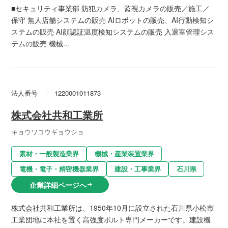
■セキュリティ事業部 防犯カメラ、監視カメラの販売／施工／
保守 無人店舗システムの販売 AIロボットの販売、AI行動検知シ
ステムの販売 AI顔認証温度検知システムの販売 入退室管理シス
テムの販売 機械...
法人番号
1220001011873
株式会社共和工業所
キョウワコウギョウショ
素材・一般製造業界
機械・産業装置業界
電機・電子・精密機器業界
建設・工事業界
石川県
企業詳細ページへ
arrow_right_alt
株式会社共和工業所は、1950年10月に設立された石川県小松市
工業団地に本社を置く高強度ボルト専門メーカーです。建設機