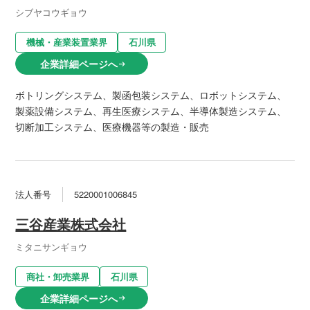
シブヤコウギョウ
機械・産業装置業界
石川県
企業詳細ページへ
arrow_right_alt
ボトリングシステム、製函包装システム、ロボットシステム、
製薬設備システム、再生医療システム、半導体製造システム、
切断加工システム、医療機器等の製造・販売
法人番号
5220001006845
三谷産業株式会社
ミタニサンギョウ
商社・卸売業界
石川県
企業詳細ページへ
arrow_right_alt