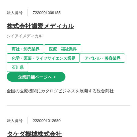
法人番号
7220001009185
株式会社歯愛メディカル
シイアイメディカル
商社・卸売業界
医療・福祉業界
化学・医薬・ライフサイエンス業界
アパレル・美容業界
石川県
企業詳細ページへ
arrow_right_alt
全国の医療機関にカタログビジネスを展開する総合商社
法人番号
2220001012680
タケダ機械株式会社