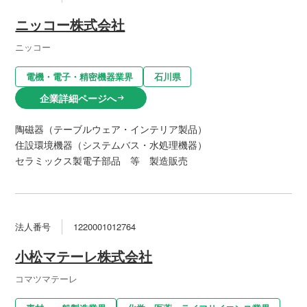
ニッコー株式会社
ニッコー
電機・電子・精密機器業界
石川県
企業詳細ページへ
arrow_right_alt
陶磁器（テーブルウェア・インテリア製品）
住設環境機器（システムバス・水処理機器）
セラミックス製電子部品 等 製造販売
法人番号
1220001012764
小松マテーレ株式会社
コマツマテーレ