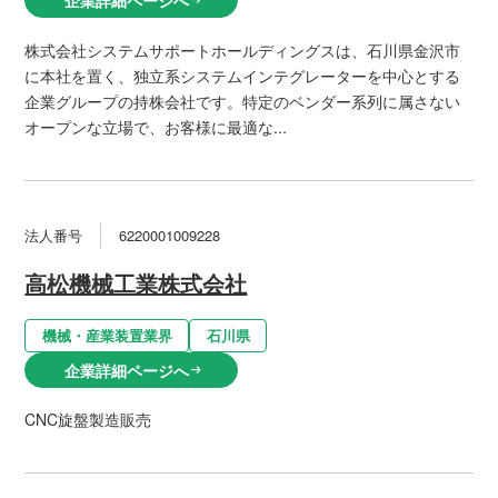
株式会社システムサポートホールディングスは、石川県金沢市
に本社を置く、独立系システムインテグレーターを中心とする
企業グループの持株会社です。特定のベンダー系列に属さない
オープンな立場で、お客様に最適な...
法人番号
6220001009228
高松機械工業株式会社
機械・産業装置業界
石川県
企業詳細ページへ
arrow_right_alt
CNC旋盤製造販売