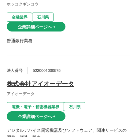
ホッコクギンコウ
金融業界
石川県
企業詳細ページへ
arrow_right_alt
普通銀行業務
法人番号
5220001000575
株式会社アイオーデータ
アイオーデータ
電機・電子・精密機器業界
石川県
企業詳細ページへ
arrow_right_alt
デジタルデバイス周辺機器及びソフトウェア、関連サービスの
開発・製造・販売