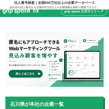
法人番号検索｜全国500万社以上の企業データベース
会社名や法人番号から全国500万社以上の企業情報を無料で検索できます。
grip space 公式サイトへ
north_east
石川県
が本社の企業一覧