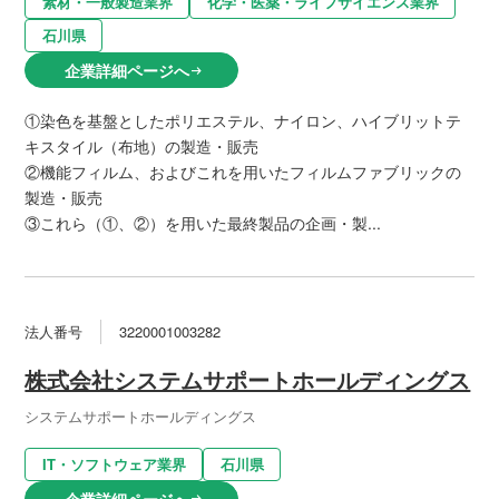
素材・一般製造業界
化学・医薬・ライフサイエンス業界
石川県
企業詳細ページへ
arrow_right_alt
①染色を基盤としたポリエステル、ナイロン、ハイブリットテ
キスタイル（布地）の製造・販売
②機能フィルム、およびこれを用いたフィルムファブリックの
製造・販売
③これら（①、②）を用いた最終製品の企画・製...
法人番号
3220001003282
株式会社システムサポートホールディングス
システムサポートホールディングス
IT・ソフトウェア業界
石川県
企業詳細ページへ
arrow_right_alt