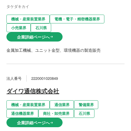
タケダキカイ
機械・産業装置業界
電機・電子・精密機器業界
小売業界
石川県
企業詳細ページへ
arrow_right_alt
金属加工機械、ユニット金型、環境機器の製造販売
法人番号
2220001020849
ダイワ通信株式会社
機械・産業装置業界
通信業界
警備業界
通信機器業界
商社・卸売業界
石川県
企業詳細ページへ
arrow_right_alt