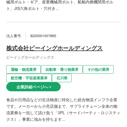
械用ボルト・ギア、産業機械用ボルト、船舶内燃機関用ボル
ト、JIS六角ボルト・穴付き...
法人番号
8220001007865
株式会社ビーイングホールディングス
ビーイングホールディングス
運輸・物流業界
自動車・乗り物業界
その他の業界
航空機・宇宙産業業界
石川県
企業詳細ページへ
arrow_right_alt
食品や日用品などの生活物資に特化した総合物流インフラ企業
です。メーカーから小売店舗まで、サプライチェーン全体の物
流業務を一括して請け負う「3PL（サードパーティ・ロジスティ
クス）」事業に強みを持ちます...