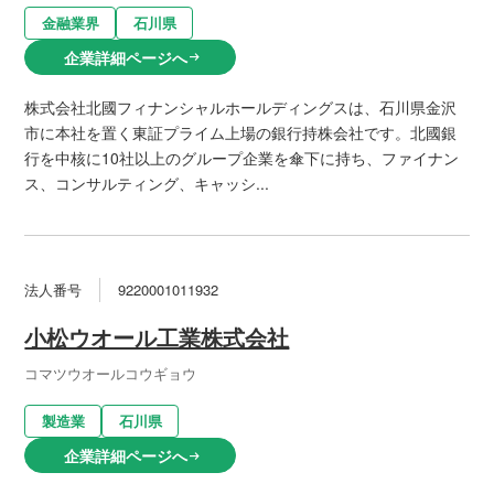
金融業界
石川県
企業詳細ページへ
arrow_right_alt
株式会社北國フィナンシャルホールディングスは、石川県金沢
市に本社を置く東証プライム上場の銀行持株会社です。北國銀
行を中核に10社以上のグループ企業を傘下に持ち、ファイナン
ス、コンサルティング、キャッシ...
法人番号
9220001011932
小松ウオール工業株式会社
コマツウオールコウギョウ
製造業
石川県
企業詳細ページへ
arrow_right_alt