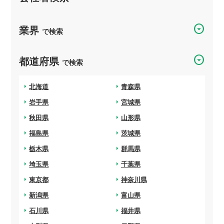
arrow_drop_down_circle
業界
で検索
arrow_drop_down_circle
都道府県
で検索
arrow_right
北海道
arrow_right
青森県
arrow_right
岩手県
arrow_right
宮城県
arrow_right
秋田県
arrow_right
山形県
arrow_right
福島県
arrow_right
茨城県
arrow_right
栃木県
arrow_right
群馬県
arrow_right
埼玉県
arrow_right
千葉県
arrow_right
東京都
arrow_right
神奈川県
arrow_right
新潟県
arrow_right
富山県
arrow_right
石川県
arrow_right
福井県