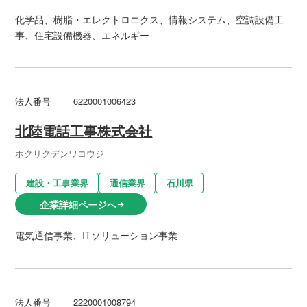
化学品、樹脂・エレクトロニクス、情報システム、空調設備工
事、住宅設備機器、エネルギー
法人番号
6220001006423
北陸電話工事株式会社
ホクリクデンワコウジ
建設・工事業界
通信業界
石川県
企業詳細ページへ
arrow_right_alt
電気通信事業、ITソリューション事業
法人番号
2220001008794