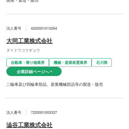
法人番号
4220001013264
大同工業株式会社
ダイドウコウギョウ
自動車・乗り物業界
機械・産業装置業界
石川県
企業詳細ページへ
arrow_right_alt
二輪車及び四輪車部品、産業機械部品等の製造・販売
法人番号
7220001003337
澁谷工業株式会社