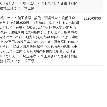
ありません。 ＜埼玉県庁＞ 埼玉県さいたま市浦和区
の勤務地区分では… 埼玉県
建築・土木 > 施工管理・設備・環境保全 > 設備保全・
2026/08/03
/ 給与:月給295,000円～ ※月給は、採用される人の民間
に応じて、在職する職員の給与と同等の額の範囲内
間の条件付採用期間（試用期間）があります。期間中の
待遇については、地方公務員法第29条の2による適用
 約33万円※地域手当を含む／32歳／職務経験10年で
を含む／42歳／職務経験20年である場合 / 勤務地:◆
しくは埼玉県内にある地域の各機関に配属となりま
ありません。 ＜埼玉県庁＞ 埼玉県さいたま市浦和区
の勤務地区分では… 埼玉県