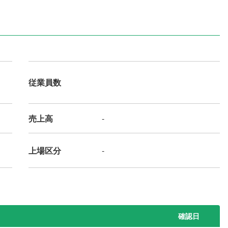
従業員数
売上高
-
上場区分
-
確認日