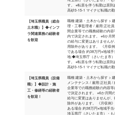
す。 ※転居を伴う転勤は原則
高砂3-15-1 マイナビ転職
職種:建築・土木から探す > 
【埼玉県職員（総合
理・工事監理者 / 雇用:正社員
土木職）】◆インフ
間企業等での職務経験の内容
ラ関連業務の経験者
内で決定されます。 ※6か
を歓迎
の給与に変更はありませんが
用除外があります。 《月収例
である場合 約38万円※地域手
地:◆埼玉県庁（さいたま市
す。 ※転居を伴う転勤は原則
高砂3-15-1 マイナビ転職
職種:建築・土木から探す > 
【埼玉県職員（設備
メンテナンス / 雇用:正社員 
職）】◆設計・施
企業等での職務経験の内容等
工・修繕等の経験者
で決定されます。 ※6か月
を歓迎！
給与に変更はありませんが、
除外があります。 《月収例》
ある場合 約38万円※地域手当
埼玉県庁（さいたま市）・も