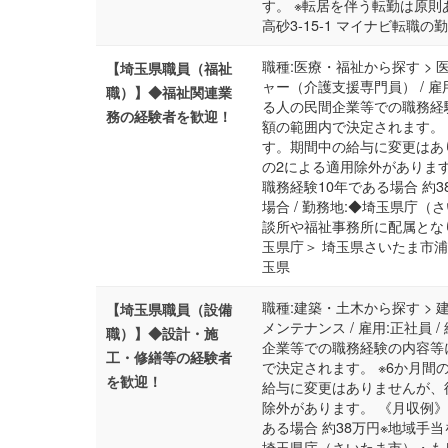
す。 ※転居を伴う転勤は原則
高砂3-15-1 マイナビ転職
職種:医療・福祉から探す > 
【埼玉県職員（福祉
ャー（介護支援専門員） / 雇用
職）】◆福祉関連業
る人の民間企業等での職務経
務の経験者を歓迎！
額の範囲内で決定されます。
す。期間中の給与に変更はあ
の2による適用除外があります
職務経験10年である場合 約
場合 / 勤務地:◆埼玉県庁
談所や福祉事務所に配属とな
玉県庁＞ 埼玉県さいたま市浦和
玉県
職種:建築・土木から探す > 
【埼玉県職員（設備
メンテナンス / 雇用:正社員 
職）】◆設計・施
企業等での職務経験の内容等
工・修繕等の経験者
で決定されます。 ※6か月
を歓迎！
給与に変更はありませんが、
除外があります。 《月収例》
ある場合 約38万円※地域手当
埼玉県庁（さいたま市）・も