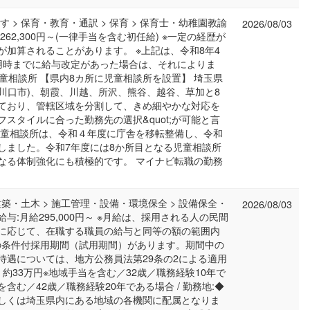
 > 保育・教育・通訳 > 保育 > 保育士・幼稚園教諭
2026/08/03
】 262,300円～(一律手当を含む初任給) ※一定の経歴が
加算されることがあります。 ※上記は、令和8年4
用時までに給与改定があった場合は、それによりま
児童相談所 【県内8カ所に児童相談所を設置】 埼玉県
(川口市)、朝霞、川越、所沢、熊谷、越谷、草加と8
ており、管轄区域を分割して、きめ細やかな対応を
イフスタイルに合った勤務先の選択&quot;が可能と言
児童相談所は、令和４年度に庁舎を移転整備し、令和
しました。令和7年度には8か所目となる児童相談所
なる体制強化にも積極的です。 マイナビ転職の勤務
建築・土木 > 施工管理・設備・環境保全 > 設備保全・
2026/08/03
/ 給与:月給295,000円～ ※月給は、採用される人の民間
に応じて、在職する職員の給与と同等の額の範囲内
間の条件付採用期間（試用期間）があります。期間中の
待遇については、地方公務員法第29条の2による適用
 約33万円※地域手当を含む／32歳／職務経験10年で
を含む／42歳／職務経験20年である場合 / 勤務地:◆
しくは埼玉県内にある地域の各機関に配属となりま