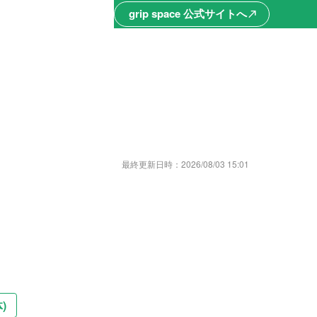
grip space 公式サイトへ
north_east
最終更新日時：
2026/08/03 15:01
)