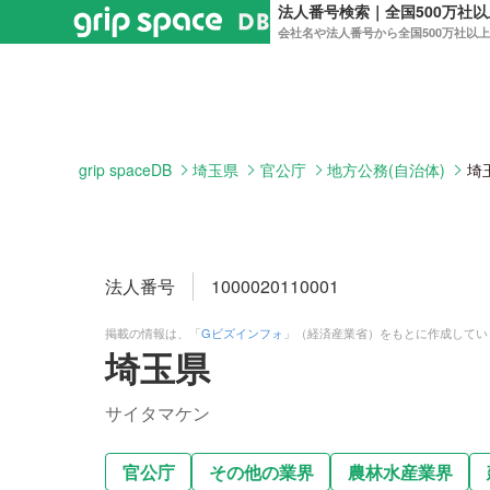
法人番号検索｜全国500万社
会社名や法人番号から全国500万社以
grip spaceDB
埼玉県
官公庁
地方公務(自治体)
埼
法人番号
1000020110001
掲載の情報は、「
Gビズインフォ
」（経済産業省）をもとに作成してい
埼玉県
サイタマケン
官公庁
その他の業界
農林水産業界