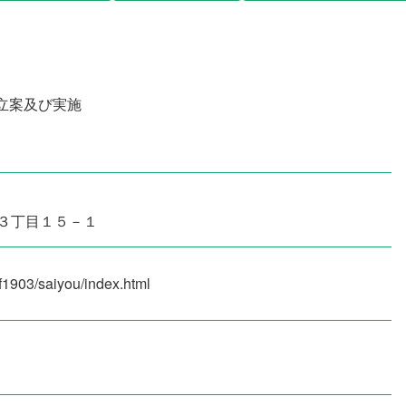
立案及び実施
３丁目１５－１
/f1903/saiyou/index.html