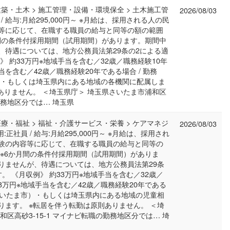
建築・土木 > 施工管理・設備・環境保全 > 土木施工管
2026/08/03
 / 給与:月給295,000円～ ※月給は、採用される人の民
等に応じて、在職する職員の給与と同等の額の範囲
月間の条件付採用期間（試用期間）があります。期間中
、待遇については、地方公務員法第29条の2による適
》 約33万円※地域手当を含む／32歳／職務経験10年
当を含む／42歳／職務経験20年である場合 / 勤務
）・もしくは埼玉県内にある地域の各機関に配属しま
ありません。 ＜埼玉県庁＞ 埼玉県さいたま市浦和区
の勤務地区分では… 埼玉県
医療・福祉 > 福祉・介護サービス・栄養 > ケアマネジ
2026/08/03
:正社員 / 給与:月給295,000円～ ※月給は、採用され
験の内容等に応じて、在職する職員の給与と同等の
 ※6か月間の条件付採用期間（試用期間）がありま
りませんが、待遇については、地方公務員法第29条
。 《月収例》 約33万円※地域手当を含む／32歳／
38万円※地域手当を含む／42歳／職務経験20年である
（さいたま市）・もしくは埼玉県内にある地域の児童相
ります。 ※転居を伴う転勤は原則ありません。 ＜埼
区高砂3-15-1 マイナビ転職の勤務地区分では… 埼