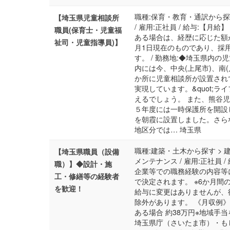
職種:保育・教育・通訳から探す
【埼玉県児童相談所
/ 雇用:正社員 / 給与:【月給
職員(保育士・児童福
ある場合は、経歴に応じた額が
祉司・児童指導員)】
月1日現在のものであり、採
す。 / 勤務地:◆埼玉県内の
内には今、中央(上尾市)、南
か所に児童相談所が設置され
実現しています。&quot;ラ
えるでしょう。 また、熊谷
５年度には一時保護所を開設
を朝霞に設置しました。さら
地区分では… 埼玉県
職種:建築・土木から探す > 
【埼玉県職員（設備
メンテナンス / 雇用:正社員 
職）】◆設計・施
企業等での職務経験の内容等
工・修繕等の経験者
で決定されます。 ※6か月
を歓迎！
給与に変更はありませんが、
除外があります。 《月収例》
ある場合 約38万円※地域手当
埼玉県庁（さいたま市）・も