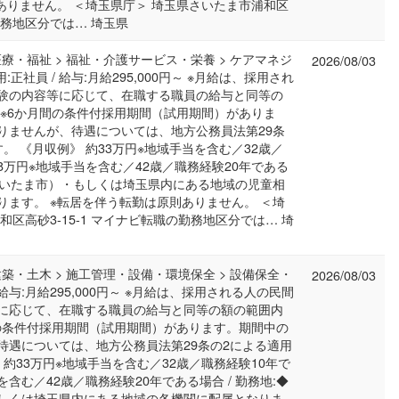
ありません。 ＜埼玉県庁＞ 埼玉県さいたま市浦和区
の勤務地区分では… 埼玉県
医療・福祉 > 福祉・介護サービス・栄養 > ケアマネジ
2026/08/03
:正社員 / 給与:月給295,000円～ ※月給は、採用され
験の内容等に応じて、在職する職員の給与と同等の
 ※6か月間の条件付採用期間（試用期間）がありま
りませんが、待遇については、地方公務員法第29条
。 《月収例》 約33万円※地域手当を含む／32歳／
38万円※地域手当を含む／42歳／職務経験20年である
（さいたま市）・もしくは埼玉県内にある地域の児童相
ります。 ※転居を伴う転勤は原則ありません。 ＜埼
区高砂3-15-1 マイナビ転職の勤務地区分では… 埼
建築・土木 > 施工管理・設備・環境保全 > 設備保全・
2026/08/03
/ 給与:月給295,000円～ ※月給は、採用される人の民間
に応じて、在職する職員の給与と同等の額の範囲内
間の条件付採用期間（試用期間）があります。期間中の
待遇については、地方公務員法第29条の2による適用
 約33万円※地域手当を含む／32歳／職務経験10年で
を含む／42歳／職務経験20年である場合 / 勤務地:◆
しくは埼玉県内にある地域の各機関に配属となりま