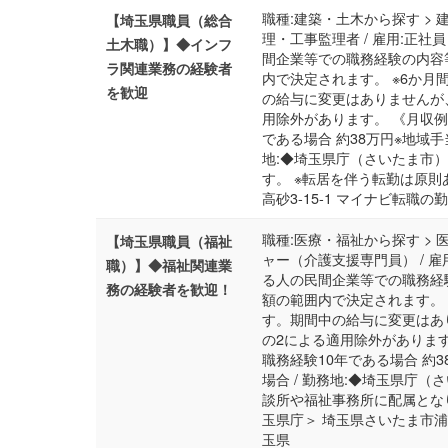
職種:建築・土木から探す > 
【埼玉県職員（総合
理・工事監理者 / 雇用:正社員
土木職）】◆インフ
間企業等での職務経験の内容
ラ関連業務の経験者
内で決定されます。 ※6か
を歓迎
の給与に変更はありませんが
用除外があります。 《月収例
である場合 約38万円※地域手
地:◆埼玉県庁（さいたま市
す。 ※転居を伴う転勤は原則
高砂3-15-1 マイナビ転職
職種:医療・福祉から探す > 
【埼玉県職員（福祉
ャー（介護支援専門員） / 雇用
職）】◆福祉関連業
る人の民間企業等での職務経
務の経験者を歓迎！
額の範囲内で決定されます。
す。期間中の給与に変更はあ
の2による適用除外があります
職務経験10年である場合 約
場合 / 勤務地:◆埼玉県庁
談所や福祉事務所に配属とな
玉県庁＞ 埼玉県さいたま市浦和
玉県