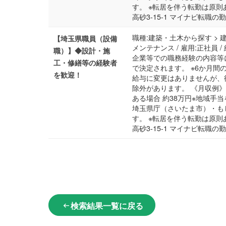
す。 ※転居を伴う転勤は原則
高砂3-15-1 マイナビ転職
職種:建築・土木から探す > 
【埼玉県職員（設備
メンテナンス / 雇用:正社員 
職）】◆設計・施
企業等での職務経験の内容等
工・修繕等の経験者
で決定されます。 ※6か月
を歓迎！
給与に変更はありませんが、
除外があります。 《月収例》
ある場合 約38万円※地域手当
埼玉県庁（さいたま市）・も
す。 ※転居を伴う転勤は原則
高砂3-15-1 マイナビ転職
検索結果一覧に戻る
arrow_left_alt