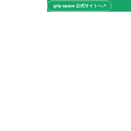
grip space 公式サイトへ
north_east