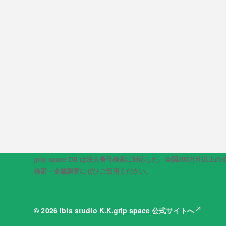
grip space DB は法人番号検索に対応した、全国50
検索・企業調査にぜひご活用ください。
north_east
© 2026 ibis studio K.K.
grip space 公式サイトへ