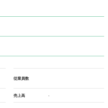
従業員数
売上高
-