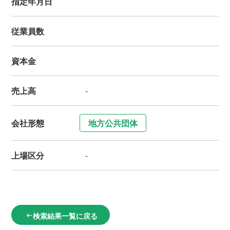
指定年月日
従業員数
資本金
売上高
-
会社形態
地方公共団体
上場区分
-
検索結果一覧に戻る
arrow_left_alt