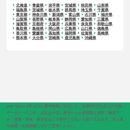
北海道
青森県
岩手県
宮城県
秋田県
山形県
福島県
茨城県
栃木県
群馬県
埼玉県
千葉県
東京都
神奈川県
新潟県
富山県
石川県
福井県
山梨県
長野県
岐阜県
静岡県
愛知県
三重県
滋賀県
京都府
大阪府
兵庫県
奈良県
和歌山県
鳥取県
島根県
岡山県
広島県
山口県
徳島県
香川県
愛媛県
高知県
福岡県
佐賀県
長崎県
熊本県
大分県
宮崎県
鹿児島県
沖縄県
grip space DB は法人番号検索に対応した、全国500万社以上の企業
データベースです。会社名や法人番号から企業情報を無料で検索で
き、業種・地域・資本金などの条件でも法人を絞り込めます。法人番
号検索・企業調査にぜひご活用ください。