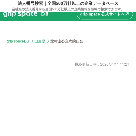
法人番号検索｜全国500万社以上の企業データベース
会社名や法人番号から全国500万社以上の企業情報を無料で検索できます。
grip space 公式サイトへ
north_east
grip spaceDB
山形県
北村山公立病院組合
最終更新日時：
2026/04/11 11:21