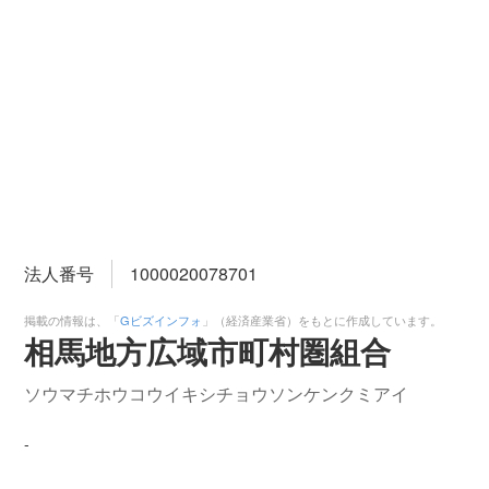
法人番号
1000020078701
掲載の情報は、「
Gビズインフォ
」（経済産業省）をもとに作成しています。
相馬地方広域市町村圏組合
ソウマチホウコウイキシチョウソンケンクミアイ
-