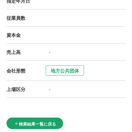
指定年月日
従業員数
資本金
売上高
-
会社形態
地方公共団体
上場区分
-
検索結果一覧に戻る
arrow_left_alt