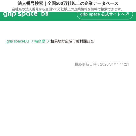
法人番号検索｜全国500万社以上の企業データベース
会社名や法人番号から全国500万社以上の企業情報を無料で検索できます。
grip space 公式サイトへ
north_east
grip spaceDB
福島県
相馬地方広域市町村圏組合
最終更新日時：
2026/04/11 11:21