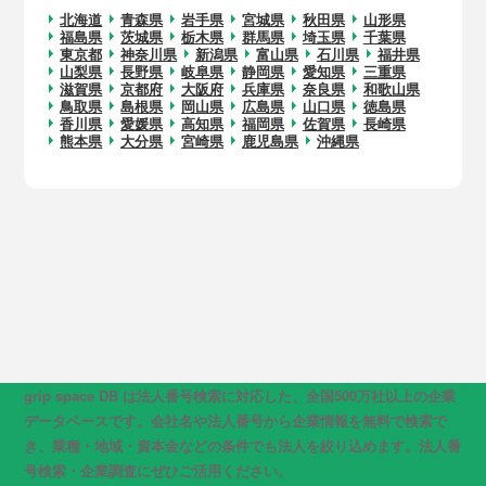
北海道
青森県
岩手県
宮城県
秋田県
山形県
福島県
茨城県
栃木県
群馬県
埼玉県
千葉県
東京都
神奈川県
新潟県
富山県
石川県
福井県
山梨県
長野県
岐阜県
静岡県
愛知県
三重県
滋賀県
京都府
大阪府
兵庫県
奈良県
和歌山県
鳥取県
島根県
岡山県
広島県
山口県
徳島県
香川県
愛媛県
高知県
福岡県
佐賀県
長崎県
熊本県
大分県
宮崎県
鹿児島県
沖縄県
grip space DB は法人番号検索に対応した、全国500万社以上の企業
データベースです。会社名や法人番号から企業情報を無料で検索で
き、業種・地域・資本金などの条件でも法人を絞り込めます。法人番
号検索・企業調査にぜひご活用ください。