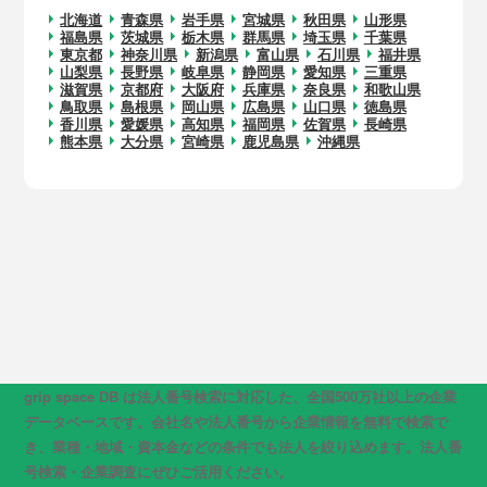
北海道
青森県
岩手県
宮城県
秋田県
山形県
福島県
茨城県
栃木県
群馬県
埼玉県
千葉県
東京都
神奈川県
新潟県
富山県
石川県
福井県
山梨県
長野県
岐阜県
静岡県
愛知県
三重県
滋賀県
京都府
大阪府
兵庫県
奈良県
和歌山県
鳥取県
島根県
岡山県
広島県
山口県
徳島県
香川県
愛媛県
高知県
福岡県
佐賀県
長崎県
熊本県
大分県
宮崎県
鹿児島県
沖縄県
grip space DB は法人番号検索に対応した、全国500万社以上の企業
データベースです。会社名や法人番号から企業情報を無料で検索で
き、業種・地域・資本金などの条件でも法人を絞り込めます。法人番
号検索・企業調査にぜひご活用ください。