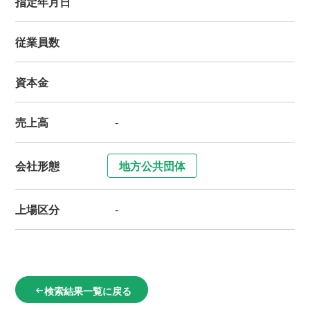
指定年月日
従業員数
資本金
売上高
-
会社形態
地方公共団体
上場区分
-
検索結果一覧に戻る
arrow_left_alt