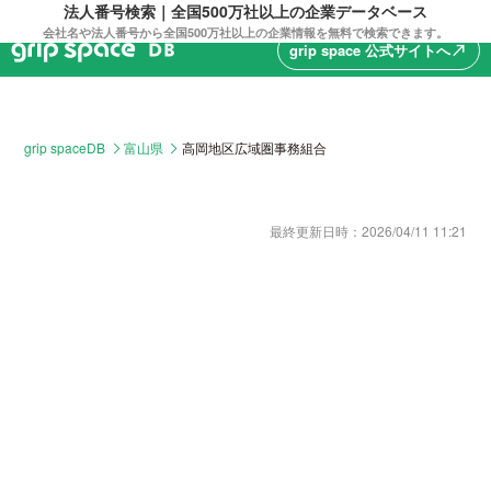
法人番号検索｜全国500万社以上の企業データベース
会社名や法人番号から全国500万社以上の企業情報を無料で検索できます。
grip space 公式サイトへ
north_east
grip spaceDB
富山県
高岡地区広域圏事務組合
最終更新日時：
2026/04/11 11:21