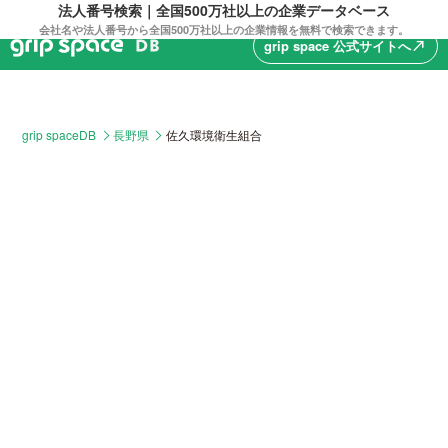
法人番号検索｜全国500万社以上の企業データベース
会社名や法人番号から全国500万社以上の企業情報を無料で検索できます。
grip space 公式サイトへ
north_east
grip spaceDB
長野県
佐久環境衛生組合