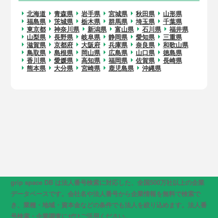
北海道
青森県
岩手県
宮城県
秋田県
山形県
福島県
茨城県
栃木県
群馬県
埼玉県
千葉県
東京都
神奈川県
新潟県
富山県
石川県
福井県
山梨県
長野県
岐阜県
静岡県
愛知県
三重県
滋賀県
京都府
大阪府
兵庫県
奈良県
和歌山県
鳥取県
島根県
岡山県
広島県
山口県
徳島県
香川県
愛媛県
高知県
福岡県
佐賀県
長崎県
熊本県
大分県
宮崎県
鹿児島県
沖縄県
grip space DB は法人番号検索に対応した、全国500万社以上の企業
データベースです。会社名や法人番号から企業情報を無料で検索で
き、業種・地域・資本金などの条件でも法人を絞り込めます。法人番
号検索・企業調査にぜひご活用ください。