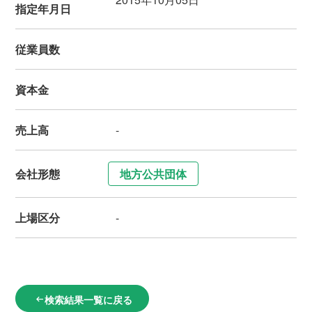
指定年月日
従業員数
資本金
売上高
-
会社形態
地方公共団体
上場区分
-
検索結果一覧に戻る
arrow_left_alt