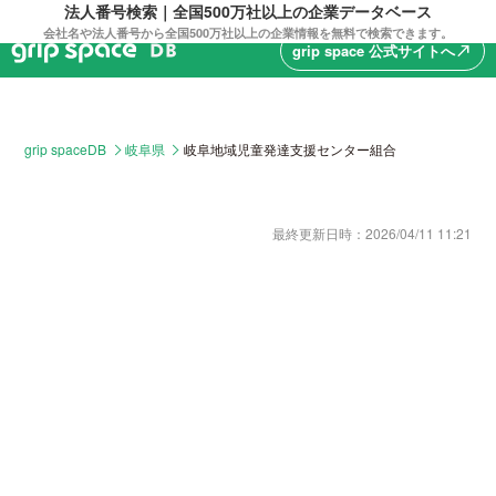
法人番号検索｜全国500万社以上の企業データベース
会社名や法人番号から全国500万社以上の企業情報を無料で検索できます。
grip space 公式サイトへ
north_east
grip spaceDB
岐阜県
岐阜地域児童発達支援センター組合
最終更新日時：
2026/04/11 11:21