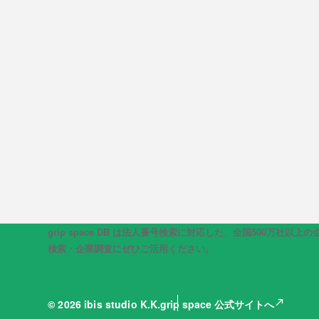
grip space DB は法人番号検索に対応した、全国50
検索・企業調査にぜひご活用ください。
north_east
© 2026 ibis studio K.K.
grip space 公式サイトへ