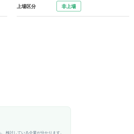
上場区分
非上場
も、検討している企業が分かります。