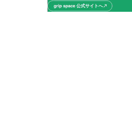
grip space 公式サイトへ
north_east