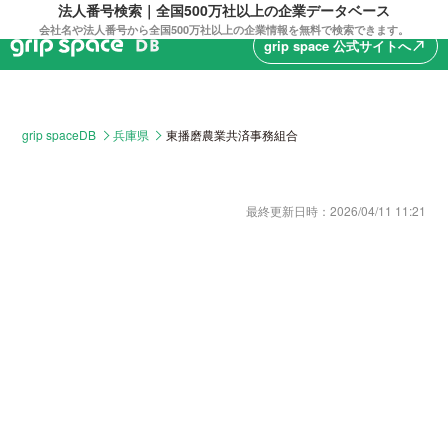
法人番号検索｜全国500万社以上の企業データベース
会社名や法人番号から全国500万社以上の企業情報を無料で検索できます。
grip space 公式サイトへ
north_east
grip spaceDB
兵庫県
東播磨農業共済事務組合
最終更新日時：
2026/04/11 11:21