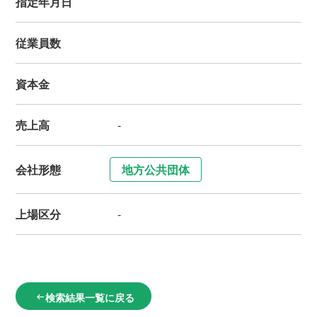
指定年月日
従業員数
資本金
売上高
-
会社形態
地方公共団体
上場区分
-
検索結果一覧に戻る
arrow_left_alt