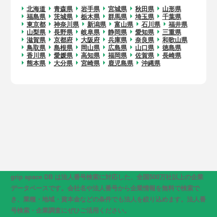
北海道
青森県
岩手県
宮城県
秋田県
山形県
福島県
茨城県
栃木県
群馬県
埼玉県
千葉県
東京都
神奈川県
新潟県
富山県
石川県
福井県
山梨県
長野県
岐阜県
静岡県
愛知県
三重県
滋賀県
京都府
大阪府
兵庫県
奈良県
和歌山県
鳥取県
島根県
岡山県
広島県
山口県
徳島県
香川県
愛媛県
高知県
福岡県
佐賀県
長崎県
熊本県
大分県
宮崎県
鹿児島県
沖縄県
grip space DB は法人番号検索に対応した、全国500万社以上の企業
データベースです。会社名や法人番号から企業情報を無料で検索で
き、業種・地域・資本金などの条件でも法人を絞り込めます。法人番
号検索・企業調査にぜひご活用ください。