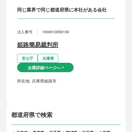
同じ業界で同じ都道府県に本社がある会社
法人番号
1000013050139
姫路簡易裁判所
官公庁
兵庫県
企業詳細ページへ
arrow_right_alt
所在地:
兵庫県姫路市
都道府県で検索