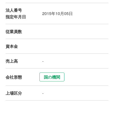
法人番号
2015年10月05日
指定年月日
従業員数
資本金
売上高
-
会社形態
国の機関
上場区分
-