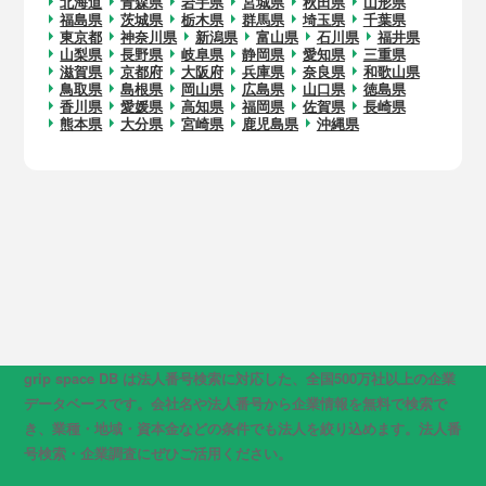
北海道
青森県
岩手県
宮城県
秋田県
山形県
福島県
茨城県
栃木県
群馬県
埼玉県
千葉県
東京都
神奈川県
新潟県
富山県
石川県
福井県
山梨県
長野県
岐阜県
静岡県
愛知県
三重県
滋賀県
京都府
大阪府
兵庫県
奈良県
和歌山県
鳥取県
島根県
岡山県
広島県
山口県
徳島県
香川県
愛媛県
高知県
福岡県
佐賀県
長崎県
熊本県
大分県
宮崎県
鹿児島県
沖縄県
grip space DB は法人番号検索に対応した、全国500万社以上の企業
データベースです。会社名や法人番号から企業情報を無料で検索で
き、業種・地域・資本金などの条件でも法人を絞り込めます。法人番
号検索・企業調査にぜひご活用ください。