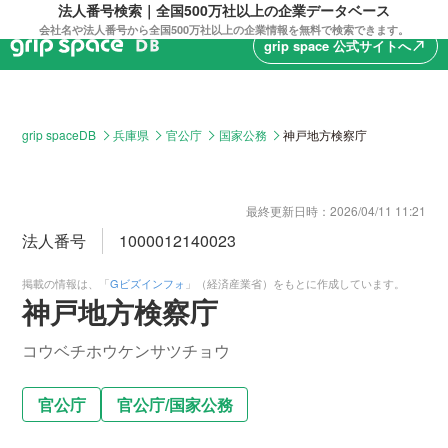
法人番号検索｜全国500万社以上の企業データベース
会社名や法人番号から全国500万社以上の企業情報を無料で検索できます。
grip space 公式サイトへ
north_east
grip spaceDB
兵庫県
官公庁
国家公務
神戸地方検察庁
最終更新日時：
2026/04/11 11:21
法人番号
1000012140023
掲載の情報は、「
Gビズインフォ
」（経済産業省）をもとに作成しています。
神戸地方検察庁
コウベチホウケンサツチョウ
官公庁
官公庁
/
国家公務