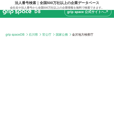
法人番号検索｜全国500万社以上の企業データベース
会社名や法人番号から全国500万社以上の企業情報を無料で検索できます。
grip space 公式サイトへ
north_east
grip spaceDB
石川県
官公庁
国家公務
金沢地方検察庁