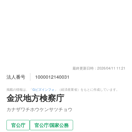
最終更新日時：
2026/04/11 11:21
法人番号
1000012140031
掲載の情報は、「
Gビズインフォ
」（経済産業省）をもとに作成しています。
金沢地方検察庁
カナザワチホウケンサツチョウ
官公庁
官公庁
/
国家公務