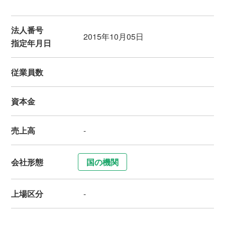
法人番号
2015年10月05日
指定年月日
従業員数
資本金
売上高
-
会社形態
国の機関
上場区分
-