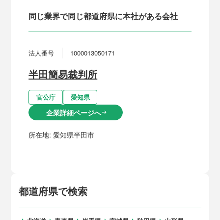
同じ業界で同じ都道府県に本社がある会社
法人番号
1000013050171
半田簡易裁判所
官公庁
愛知県
企業詳細ページへ
arrow_right_alt
所在地:
愛知県半田市
都道府県で検索