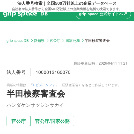
法人番号検索｜全国500万社以上の企業データベース
会社名や法人番号から全国500万社以上の企業情報を無料で検索できます。
grip space 公式サイトへ
north_east
grip spaceDB
愛知県
官公庁
国家公務
半田検察審査会
最終更新日時：
2026/04/11 11:21
法人番号
1000012160070
掲載の情報は、「
Gビズインフォ
」（経済産業省）をもとに作成しています。
半田検察審査会
ハンダケンサツシンサカイ
官公庁
官公庁
/
国家公務