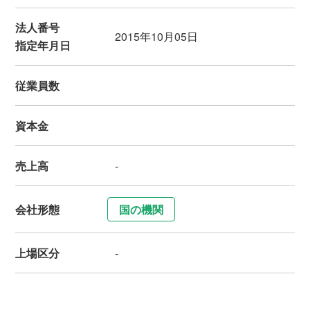
法人番号
2015年10月05日
指定年月日
従業員数
資本金
売上高
-
会社形態
国の機関
上場区分
-