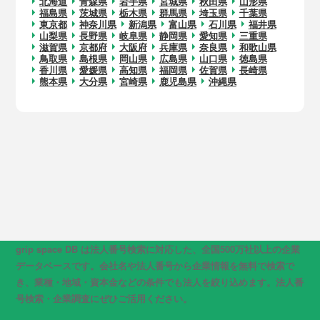
北海道
青森県
岩手県
宮城県
秋田県
山形県
福島県
茨城県
栃木県
群馬県
埼玉県
千葉県
東京都
神奈川県
新潟県
富山県
石川県
福井県
山梨県
長野県
岐阜県
静岡県
愛知県
三重県
滋賀県
京都府
大阪府
兵庫県
奈良県
和歌山県
鳥取県
島根県
岡山県
広島県
山口県
徳島県
香川県
愛媛県
高知県
福岡県
佐賀県
長崎県
熊本県
大分県
宮崎県
鹿児島県
沖縄県
grip space DB は法人番号検索に対応した、全国500万社以上の企業
データベースです。会社名や法人番号から企業情報を無料で検索で
き、業種・地域・資本金などの条件でも法人を絞り込めます。法人番
号検索・企業調査にぜひご活用ください。