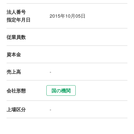
法人番号
2015年10月05日
指定年月日
従業員数
資本金
売上高
-
会社形態
国の機関
上場区分
-