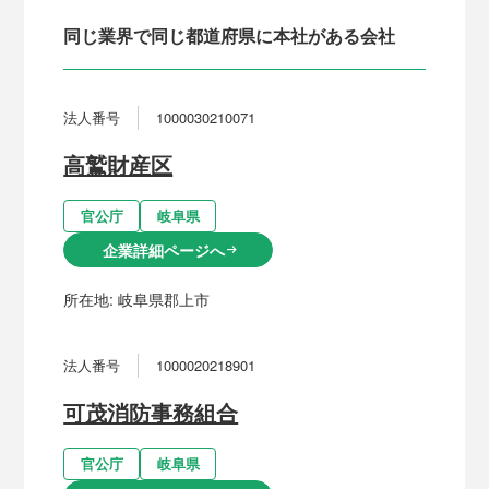
同じ業界で同じ都道府県に本社がある会社
法人番号
1000030210071
高鷲財産区
官公庁
岐阜県
企業詳細ページへ
arrow_right_alt
所在地:
岐阜県郡上市
法人番号
1000020218901
可茂消防事務組合
官公庁
岐阜県