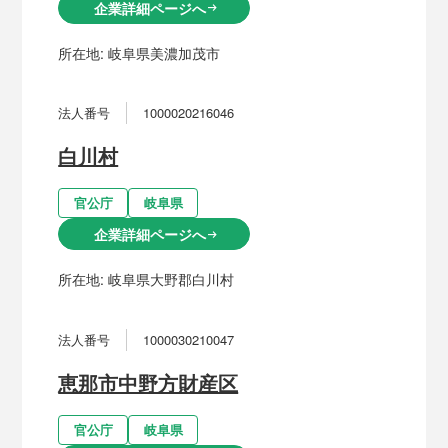
企業詳細ページへ
arrow_right_alt
所在地:
岐阜県美濃加茂市
法人番号
1000020216046
白川村
官公庁
岐阜県
企業詳細ページへ
arrow_right_alt
所在地:
岐阜県大野郡白川村
法人番号
1000030210047
恵那市中野方財産区
官公庁
岐阜県