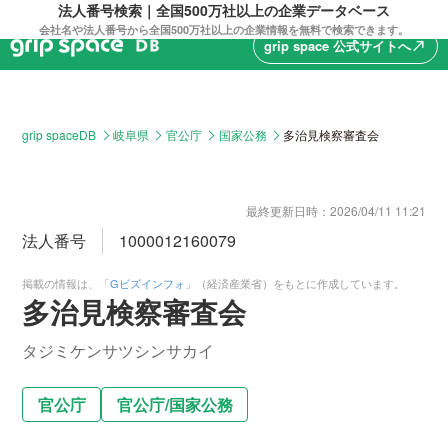
法人番号検索｜全国500万社以上の企業データベース
会社名や法人番号から全国500万社以上の企業情報を無料で検索できます。
grip space 公式サイトへ
north_east
grip spaceDB
岐阜県
官公庁
国家公務
多治見検察審査会
最終更新日時：
2026/04/11 11:21
法人番号
1000012160079
掲載の情報は、「
Gビズインフォ
」（経済産業省）をもとに作成しています。
多治見検察審査会
タジミケンサツシンサカイ
官公庁
官公庁
/
国家公務