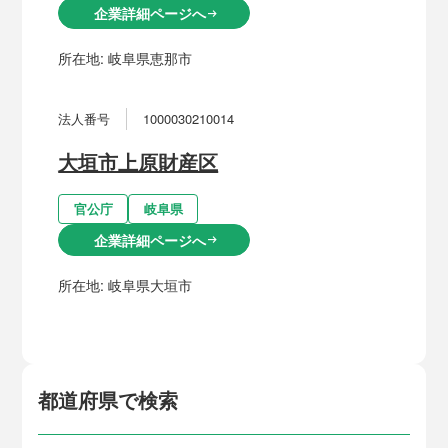
企業詳細ページへ
arrow_right_alt
所在地:
岐阜県恵那市
法人番号
1000030210014
大垣市上原財産区
官公庁
岐阜県
企業詳細ページへ
arrow_right_alt
所在地:
岐阜県大垣市
都道府県で検索