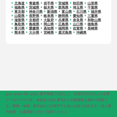
北海道
青森県
岩手県
宮城県
秋田県
山形県
福島県
茨城県
栃木県
群馬県
埼玉県
千葉県
東京都
神奈川県
新潟県
富山県
石川県
福井県
山梨県
長野県
岐阜県
静岡県
愛知県
三重県
滋賀県
京都府
大阪府
兵庫県
奈良県
和歌山県
鳥取県
島根県
岡山県
広島県
山口県
徳島県
香川県
愛媛県
高知県
福岡県
佐賀県
長崎県
熊本県
大分県
宮崎県
鹿児島県
沖縄県
grip space DB は法人番号検索に対応した、全国500万社以上の企業
データベースです。会社名や法人番号から企業情報を無料で検索で
き、業種・地域・資本金などの条件でも法人を絞り込めます。法人番
号検索・企業調査にぜひご活用ください。