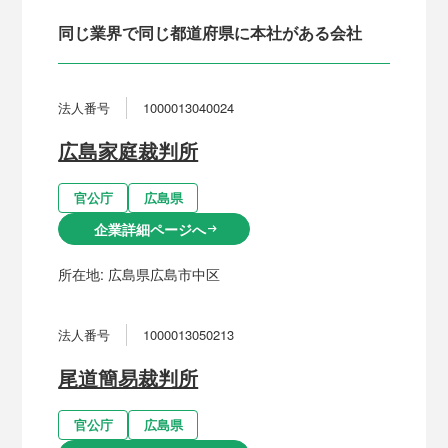
同じ業界で同じ都道府県に本社がある会社
法人番号
1000013040024
広島家庭裁判所
官公庁
広島県
企業詳細ページへ
arrow_right_alt
所在地:
広島県広島市中区
法人番号
1000013050213
尾道簡易裁判所
官公庁
広島県