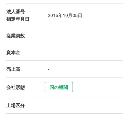
法人番号
2015年10月05日
指定年月日
従業員数
資本金
売上高
-
会社形態
国の機関
上場区分
-