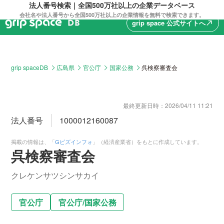
法人番号検索｜全国500万社以上の企業データベース
会社名や法人番号から全国500万社以上の企業情報を無料で検索できます。
grip space 公式サイトへ
north_east
grip spaceDB
広島県
官公庁
国家公務
呉検察審査会
最終更新日時：
2026/04/11 11:21
法人番号
1000012160087
掲載の情報は、「
Gビズインフォ
」（経済産業省）をもとに作成しています。
呉検察審査会
クレケンサツシンサカイ
官公庁
官公庁
/
国家公務