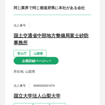
同じ業界で同じ都道府県に本社がある会社
法人番号
国土交通省中部地方整備局富士砂防
事務所
官公庁
山梨県
企業詳細ページへ
arrow_right_alt
所在地:
山梨県
法人番号
9090005001670
国立大学法人山梨大学