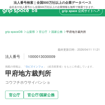
法人番号検索｜全国500万社以上の企業データベース
会社名や法人番号から全国500万社以上の企業情報を無料で検索できます。
grip space 公式サイトへ
north_east
grip spaceDB
山梨県
官公庁
国家公務
甲府地方裁判所
最終更新日時：
2026/04/11 11:21
法人番号
1000013030009
掲載の情報は、「
Gビズインフォ
」（経済産業省）をもとに作成しています。
甲府地方裁判所
コウフチホウサイバンショ
官公庁
官公庁
/
国家公務