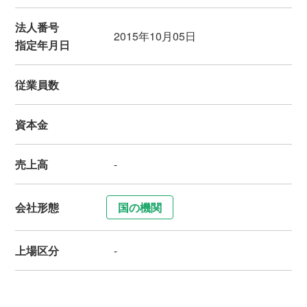
法人番号
2015年10月05日
指定年月日
従業員数
資本金
売上高
-
会社形態
国の機関
上場区分
-