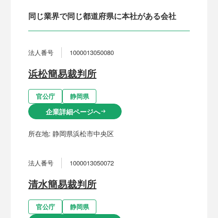
同じ業界で同じ都道府県に本社がある会社
法人番号
1000013050080
浜松簡易裁判所
官公庁
静岡県
企業詳細ページへ
arrow_right_alt
所在地:
静岡県浜松市中央区
法人番号
1000013050072
清水簡易裁判所
官公庁
静岡県