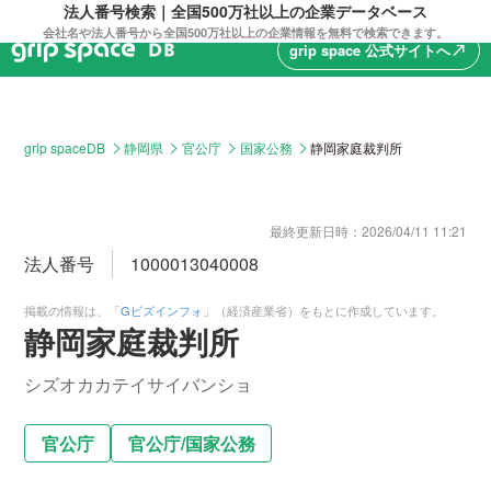
法人番号検索｜全国500万社以上の企業データベース
会社名や法人番号から全国500万社以上の企業情報を無料で検索できます。
grip space 公式サイトへ
north_east
grip spaceDB
静岡県
官公庁
国家公務
静岡家庭裁判所
最終更新日時：
2026/04/11 11:21
法人番号
1000013040008
掲載の情報は、「
Gビズインフォ
」（経済産業省）をもとに作成しています。
静岡家庭裁判所
シズオカカテイサイバンショ
官公庁
官公庁
/
国家公務