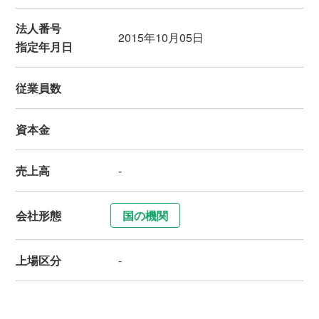
法人番号
2015年10月05日
指定年月日
従業員数
資本金
売上高
-
会社形態
国の機関
上場区分
-