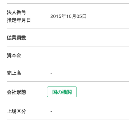
法人番号
2015年10月05日
指定年月日
従業員数
資本金
売上高
-
会社形態
国の機関
上場区分
-