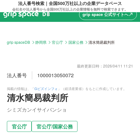
法人番号検索｜全国500万社以上の企業データベース
会社名や法人番号から全国500万社以上の企業情報を無料で検索できます。
grip space 公式サイトへ
north_east
grip spaceDB
静岡県
官公庁
国家公務
清水簡易裁判所
最終更新日時：
2026/04/11 11:21
法人番号
1000013050072
掲載の情報は、「
Gビズインフォ
」（経済産業省）をもとに作成しています。
清水簡易裁判所
シミズカンイサイバンショ
官公庁
官公庁
/
国家公務