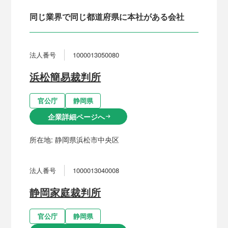
同じ業界で同じ都道府県に本社がある会社
法人番号
1000013050080
浜松簡易裁判所
官公庁
静岡県
企業詳細ページへ
arrow_right_alt
所在地:
静岡県浜松市中央区
法人番号
1000013040008
静岡家庭裁判所
官公庁
静岡県