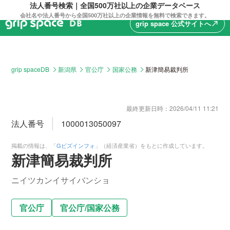
法人番号検索｜全国500万社以上の企業データベース
会社名や法人番号から全国500万社以上の企業情報を無料で検索できます。
grip space 公式サイトへ
north_east
grip spaceDB
新潟県
官公庁
国家公務
新津簡易裁判所
最終更新日時：
2026/04/11 11:21
法人番号
1000013050097
掲載の情報は、「
Gビズインフォ
」（経済産業省）をもとに作成しています。
新津簡易裁判所
ニイツカンイサイバンショ
官公庁
官公庁
/
国家公務