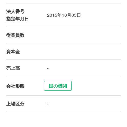
法人番号
2015年10月05日
指定年月日
従業員数
資本金
売上高
-
会社形態
国の機関
上場区分
-