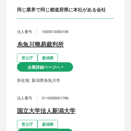
同じ業界で同じ都道府県に本社がある会社
法人番号
1000013050106
糸魚川簡易裁判所
官公庁
新潟県
企業詳細ページへ
arrow_right_alt
所在地:
新潟県糸魚川市
法人番号
3110005001789
国立大学法人新潟大学
官公庁
新潟県