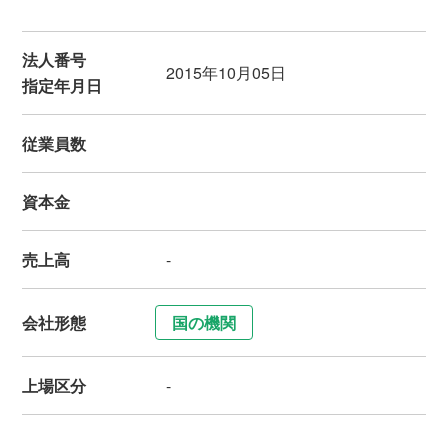
法人番号
2015年10月05日
指定年月日
従業員数
資本金
売上高
-
会社形態
国の機関
上場区分
-