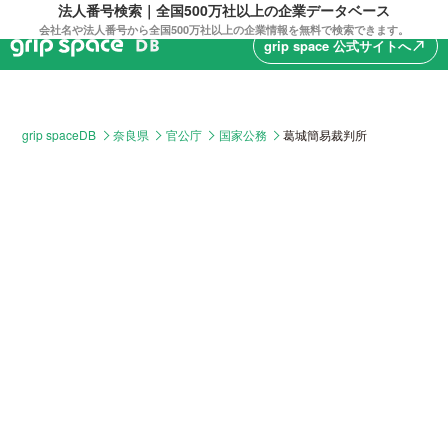
法人番号検索｜全国500万社以上の企業データベース
会社名や法人番号から全国500万社以上の企業情報を無料で検索できます。
grip space 公式サイトへ
north_east
grip spaceDB
奈良県
官公庁
国家公務
葛城簡易裁判所