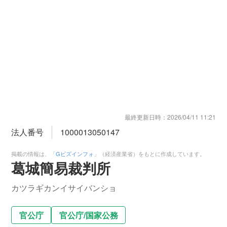
最終更新日時：
2026/04/11 11:21
法人番号
1000013050147
掲載の情報は、「
Gビズインフォ
」（経済産業省）をもとに作成しています。
葛城簡易裁判所
カツラギカンイサイバンショ
官公庁
官公庁
/
国家公務