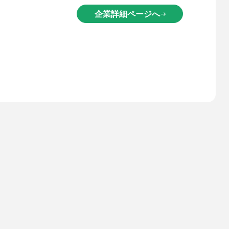
企業詳細ページへ
arrow_right_alt