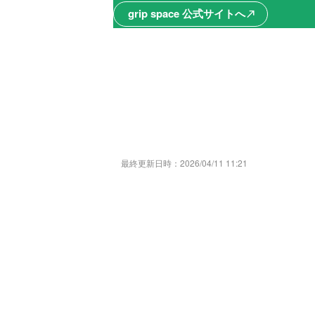
grip space 公式サイトへ
north_east
最終更新日時：
2026/04/11 11:21