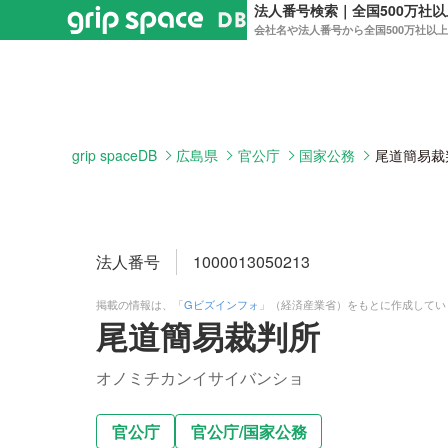
法人番号検索｜全国500万社
会社名や法人番号から全国500万社以
grip spaceDB
広島県
官公庁
国家公務
尾道簡易裁
法人番号
1000013050213
掲載の情報は、「
Gビズインフォ
」（経済産業省）をもとに作成してい
尾道簡易裁判所
オノミチカンイサイバンショ
官公庁
官公庁
/
国家公務