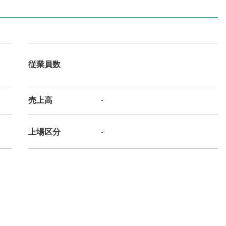
従業員数
売上高
-
上場区分
-