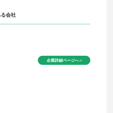
ある会社
企業詳細ページへ
arrow_right_alt