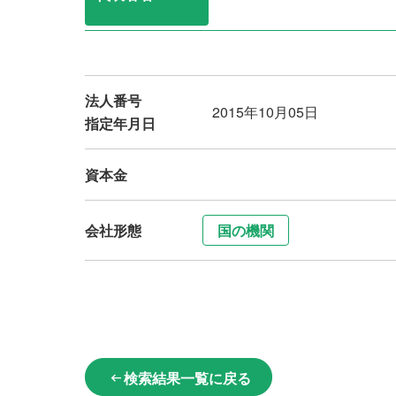
法人番号
2015年10月05日
指定年月日
資本金
会社形態
国の機関
検索結果一覧に戻る
arrow_left_alt