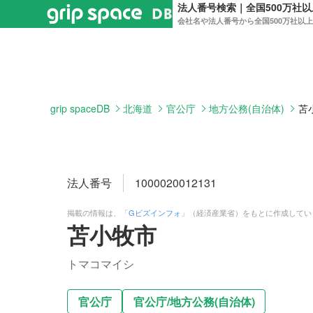
法人番号検索｜全国500万社
会社名や法人番号から全国500万社以
grip spaceDB
北海道
官公庁
地方公務(自治体)
苫
法人番号
1000020012131
掲載の情報は、「
Gビズインフォ
」（経済産業省）をもとに作成してい
苫小牧市
トマコマイシ
官公庁
官公庁
/
地方公務(自治体)