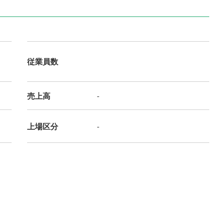
従業員数
売上高
-
上場区分
-