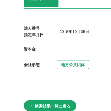
法人番号
2015年10月05日
指定年月日
資本金
会社形態
地方公共団体
検索結果一覧に戻る
arrow_left_alt