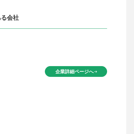
ある会社
企業詳細ページへ
arrow_right_alt