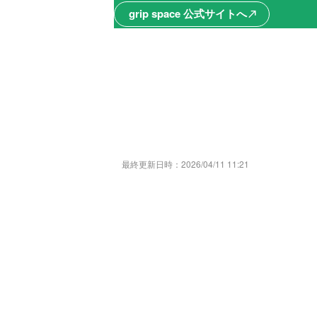
grip space 公式サイトへ
north_east
最終更新日時：
2026/04/11 11:21