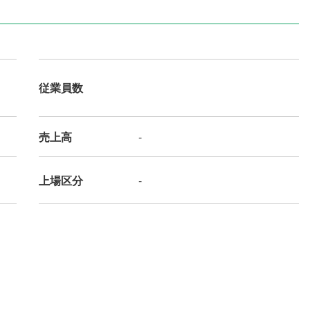
従業員数
売上高
-
上場区分
-