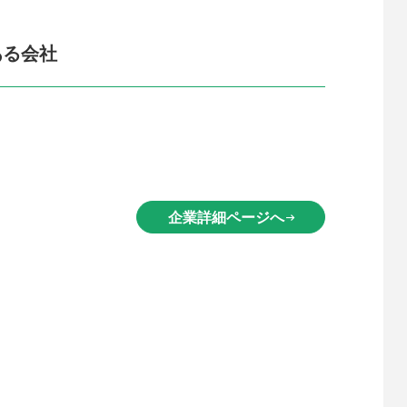
ある会社
企業詳細ページへ
arrow_right_alt