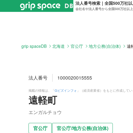
法人番号検索｜全国500万社
会社名や法人番号から全国500万社以
grip spaceDB
北海道
官公庁
地方公務(自治体)
遠
法人番号
1000020015555
掲載の情報は、「
Gビズインフォ
」（経済産業省）をもとに作成してい
遠軽町
エンガルチョウ
官公庁
官公庁
/
地方公務(自治体)