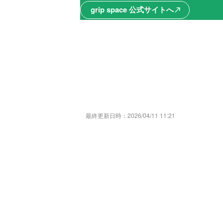
grip space 公式サイトへ
north_east
最終更新日時：
2026/04/11 11:21