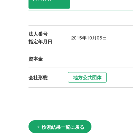
法人番号
2015年10月05日
指定年月日
資本金
会社形態
地方公共団体
検索結果一覧に戻る
arrow_left_alt