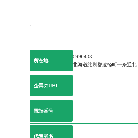
-
0990403
所在地
北海道紋別郡遠軽町一条通北
企業のURL
電話番号
代表者名