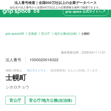
法人番号検索｜全国500万社以上の企業データベース
会社名や法人番号から全国500万社以上の企業情報を無料で検索できます。
grip space 公式サイトへ
north_east
grip spaceDB
北海道
官公庁
地方公務(自治体)
士幌町
最終更新日時：
2026/04/11 11:21
法人番号
1000020016322
掲載の情報は、「
Gビズインフォ
」（経済産業省）をもとに作成しています。
士幌町
シホロチョウ
官公庁
官公庁
/
地方公務(自治体)