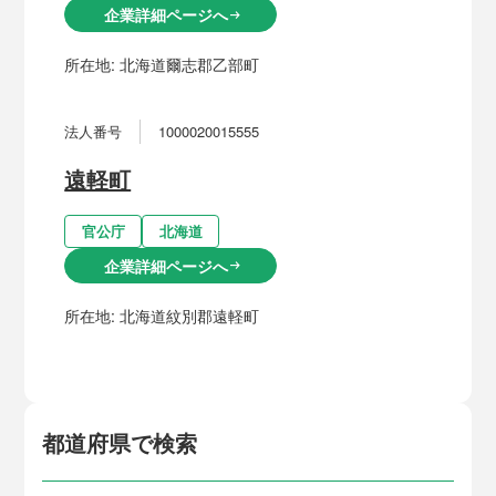
企業詳細ページへ
arrow_right_alt
所在地:
北海道爾志郡乙部町
法人番号
1000020015555
遠軽町
官公庁
北海道
企業詳細ページへ
arrow_right_alt
所在地:
北海道紋別郡遠軽町
都道府県で検索