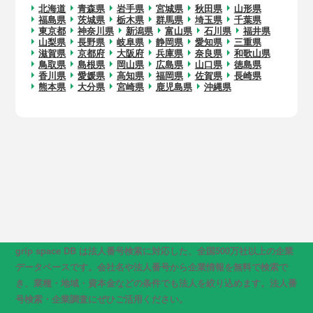
北海道
青森県
岩手県
宮城県
秋田県
山形県
福島県
茨城県
栃木県
群馬県
埼玉県
千葉県
東京都
神奈川県
新潟県
富山県
石川県
福井県
山梨県
長野県
岐阜県
静岡県
愛知県
三重県
滋賀県
京都府
大阪府
兵庫県
奈良県
和歌山県
鳥取県
島根県
岡山県
広島県
山口県
徳島県
香川県
愛媛県
高知県
福岡県
佐賀県
長崎県
熊本県
大分県
宮崎県
鹿児島県
沖縄県
grip space DB は法人番号検索に対応した、全国500万社以上の企業
データベースです。会社名や法人番号から企業情報を無料で検索で
き、業種・地域・資本金などの条件でも法人を絞り込めます。法人番
号検索・企業調査にぜひご活用ください。