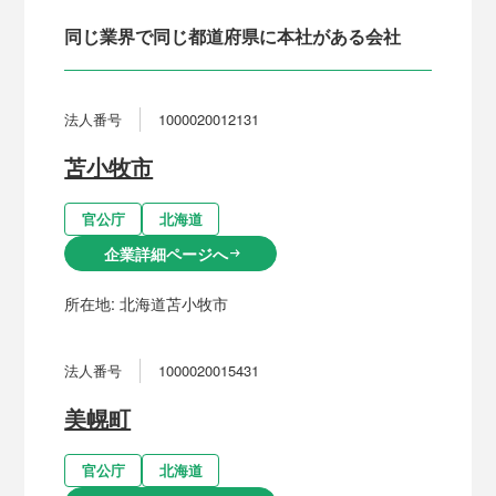
同じ業界で同じ都道府県に本社がある会社
法人番号
1000020012131
苫小牧市
官公庁
北海道
企業詳細ページへ
arrow_right_alt
所在地:
北海道苫小牧市
法人番号
1000020015431
美幌町
官公庁
北海道