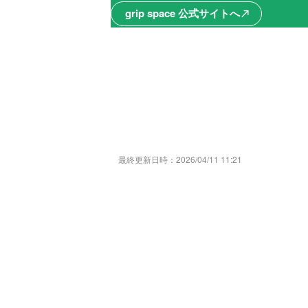
grip space 公式サイトへ
north_east
最終更新日時：
2026/04/11 11:21