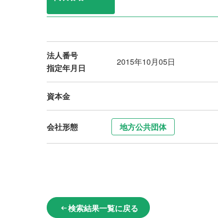
法人番号
2015年10月05日
指定年月日
資本金
会社形態
地方公共団体
検索結果一覧に戻る
arrow_left_alt