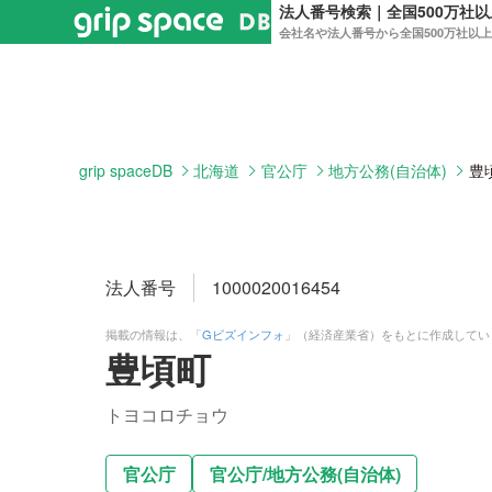
法人番号検索｜全国500万社
会社名や法人番号から全国500万社以
grip spaceDB
北海道
官公庁
地方公務(自治体)
豊
法人番号
1000020016454
掲載の情報は、「
Gビズインフォ
」（経済産業省）をもとに作成してい
豊頃町
トヨコロチョウ
官公庁
官公庁
/
地方公務(自治体)