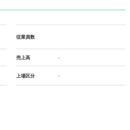
従業員数
売上高
-
上場区分
-