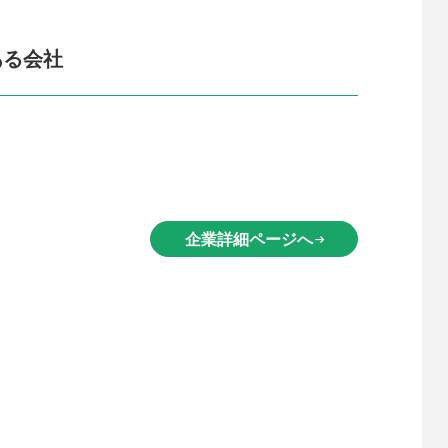
ある会社
企業詳細ページへ
arrow_right_alt