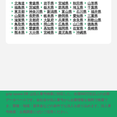
北海道
青森県
岩手県
宮城県
秋田県
山形県
福島県
茨城県
栃木県
群馬県
埼玉県
千葉県
東京都
神奈川県
新潟県
富山県
石川県
福井県
山梨県
長野県
岐阜県
静岡県
愛知県
三重県
滋賀県
京都府
大阪府
兵庫県
奈良県
和歌山県
鳥取県
島根県
岡山県
広島県
山口県
徳島県
香川県
愛媛県
高知県
福岡県
佐賀県
長崎県
熊本県
大分県
宮崎県
鹿児島県
沖縄県
grip space DB は法人番号検索に対応した、全国500万社以上の企業
データベースです。会社名や法人番号から企業情報を無料で検索で
き、業種・地域・資本金などの条件でも法人を絞り込めます。法人番
号検索・企業調査にぜひご活用ください。