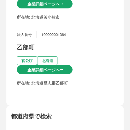
企業詳細ページへ
arrow_right_alt
所在地:
北海道苫小牧市
法人番号
1000020013641
乙部町
官公庁
北海道
企業詳細ページへ
arrow_right_alt
所在地:
北海道爾志郡乙部町
都道府県で検索