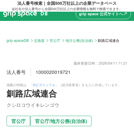
法人番号検索｜全国500万社以上の企業データベース
会社名や法人番号から全国500万社以上の企業情報を無料で検索できます。
grip space 公式サイトへ
north_east
grip spaceDB
北海道
官公庁
地方公務(自治体)
釧路広域連合
最終更新日時：
2026/04/11 11:21
法人番号
1000020019721
掲載の情報は、「
Gビズインフォ
」（経済産業省）をもとに作成しています。
釧路広域連合
クシロコウイキレンゴウ
官公庁
官公庁
/
地方公務(自治体)