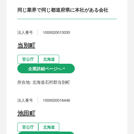
同じ業界で同じ都道府県に本社がある会社
法人番号
1000020013030
当別町
官公庁
北海道
企業詳細ページへ
arrow_right_alt
所在地:
北海道石狩郡当別町
法人番号
1000020016446
池田町
官公庁
北海道