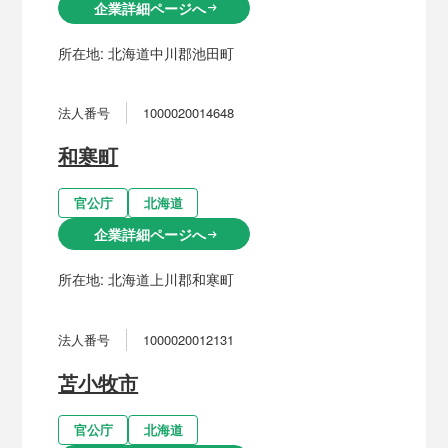
企業詳細ページへ
arrow_right_alt
所在地:
北海道中川郡池田町
法人番号
1000020014648
和寒町
官公庁
北海道
企業詳細ページへ
arrow_right_alt
所在地:
北海道上川郡和寒町
法人番号
1000020012131
苫小牧市
官公庁
北海道