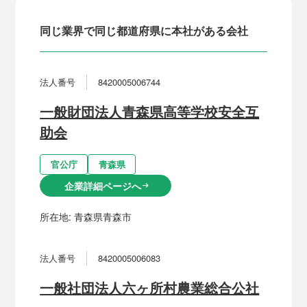
同じ業界で同じ都道府県に本社がある会社
法人番号
8420005006744
一般財団法人青森県高等学校安全互
助会
官公庁
青森県
企業詳細ページへ
arrow_right_alt
所在地:
青森県青森市
法人番号
8420005006083
一般社団法人六ヶ所村農業総合公社