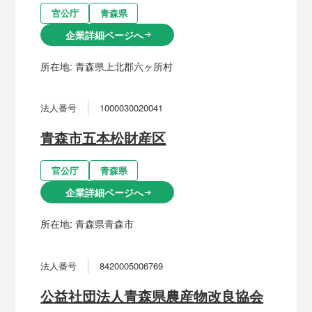
官公庁
青森県
企業詳細ページへ
arrow_right_alt
所在地:
青森県上北郡六ヶ所村
法人番号
1000030020041
青森市五本松財産区
官公庁
青森県
企業詳細ページへ
arrow_right_alt
所在地:
青森県青森市
法人番号
8420005006769
公益社団法人青森県農産物改良協会