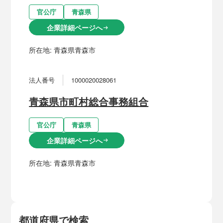
官公庁
青森県
企業詳細ページへ
arrow_right_alt
所在地:
青森県青森市
法人番号
1000020028061
青森県市町村総合事務組合
官公庁
青森県
企業詳細ページへ
arrow_right_alt
所在地:
青森県青森市
都道府県で検索