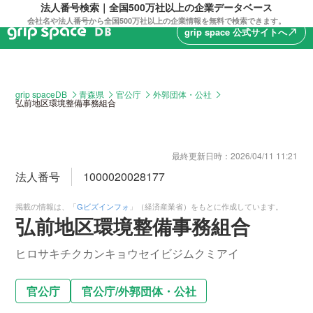
法人番号検索｜全国500万社以上の企業データベース
会社名や法人番号から全国500万社以上の企業情報を無料で検索できます。
grip space 公式サイトへ
north_east
grip spaceDB
青森県
官公庁
外郭団体・公社
弘前地区環境整備事務組合
最終更新日時：
2026/04/11 11:21
法人番号
1000020028177
掲載の情報は、「
Gビズインフォ
」（経済産業省）をもとに作成しています。
弘前地区環境整備事務組合
ヒロサキチクカンキョウセイビジムクミアイ
官公庁
官公庁
/
外郭団体・公社