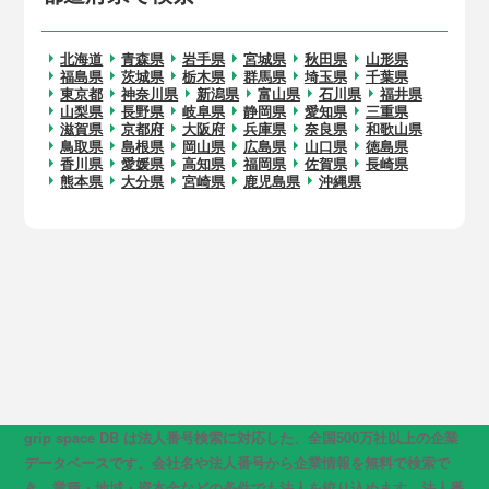
北海道
青森県
岩手県
宮城県
秋田県
山形県
福島県
茨城県
栃木県
群馬県
埼玉県
千葉県
東京都
神奈川県
新潟県
富山県
石川県
福井県
山梨県
長野県
岐阜県
静岡県
愛知県
三重県
滋賀県
京都府
大阪府
兵庫県
奈良県
和歌山県
鳥取県
島根県
岡山県
広島県
山口県
徳島県
香川県
愛媛県
高知県
福岡県
佐賀県
長崎県
熊本県
大分県
宮崎県
鹿児島県
沖縄県
grip space DB は法人番号検索に対応した、全国500万社以上の企業
データベースです。会社名や法人番号から企業情報を無料で検索で
き、業種・地域・資本金などの条件でも法人を絞り込めます。法人番