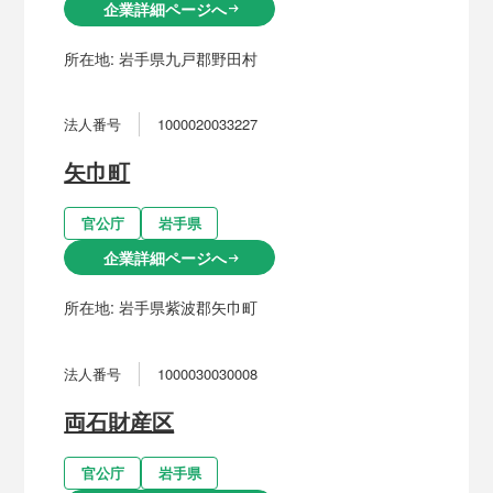
企業詳細ページへ
arrow_right_alt
所在地:
岩手県九戸郡野田村
法人番号
1000020033227
矢巾町
官公庁
岩手県
企業詳細ページへ
arrow_right_alt
所在地:
岩手県紫波郡矢巾町
法人番号
1000030030008
両石財産区
官公庁
岩手県