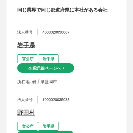
同じ業界で同じ都道府県に本社がある会社
法人番号
4000020030007
岩手県
官公庁
岩手県
企業詳細ページへ
arrow_right_alt
所在地:
岩手県盛岡市
法人番号
1000020035033
野田村
官公庁
岩手県