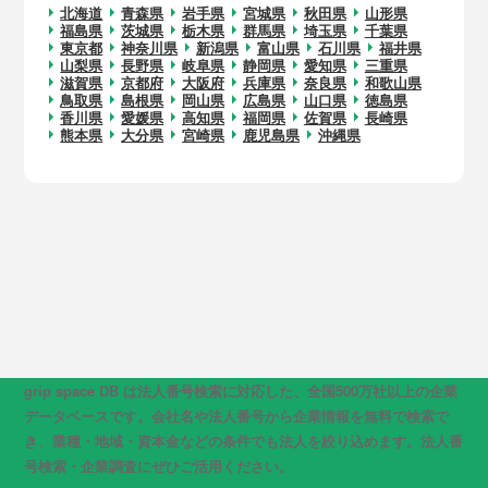
北海道
青森県
岩手県
宮城県
秋田県
山形県
福島県
茨城県
栃木県
群馬県
埼玉県
千葉県
東京都
神奈川県
新潟県
富山県
石川県
福井県
山梨県
長野県
岐阜県
静岡県
愛知県
三重県
滋賀県
京都府
大阪府
兵庫県
奈良県
和歌山県
鳥取県
島根県
岡山県
広島県
山口県
徳島県
香川県
愛媛県
高知県
福岡県
佐賀県
長崎県
熊本県
大分県
宮崎県
鹿児島県
沖縄県
grip space DB は法人番号検索に対応した、全国500万社以上の企業
データベースです。会社名や法人番号から企業情報を無料で検索で
き、業種・地域・資本金などの条件でも法人を絞り込めます。法人番
号検索・企業調査にぜひご活用ください。