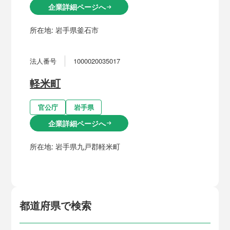
企業詳細ページへ
arrow_right_alt
所在地:
岩手県釜石市
法人番号
1000020035017
軽米町
官公庁
岩手県
企業詳細ページへ
arrow_right_alt
所在地:
岩手県九戸郡軽米町
都道府県で検索