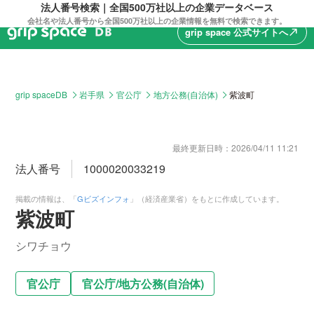
法人番号検索｜全国500万社以上の企業データベース
会社名や法人番号から全国500万社以上の企業情報を無料で検索できます。
grip space 公式サイトへ
north_east
grip spaceDB
岩手県
官公庁
地方公務(自治体)
紫波町
最終更新日時：
2026/04/11 11:21
法人番号
1000020033219
掲載の情報は、「
Gビズインフォ
」（経済産業省）をもとに作成しています。
紫波町
シワチョウ
官公庁
官公庁
/
地方公務(自治体)