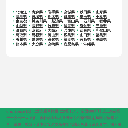
北海道
青森県
岩手県
宮城県
秋田県
山形県
福島県
茨城県
栃木県
群馬県
埼玉県
千葉県
東京都
神奈川県
新潟県
富山県
石川県
福井県
山梨県
長野県
岐阜県
静岡県
愛知県
三重県
滋賀県
京都府
大阪府
兵庫県
奈良県
和歌山県
鳥取県
島根県
岡山県
広島県
山口県
徳島県
香川県
愛媛県
高知県
福岡県
佐賀県
長崎県
熊本県
大分県
宮崎県
鹿児島県
沖縄県
grip space DB は法人番号検索に対応した、全国500万社以上の企業
データベースです。会社名や法人番号から企業情報を無料で検索で
き、業種・地域・資本金などの条件でも法人を絞り込めます。法人番