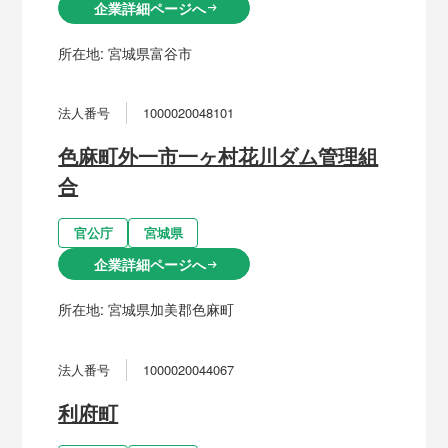
企業詳細ページへ
arrow_right_alt
所在地:
宮城県富谷市
法人番号
1000020048101
色麻町外一市一ヶ村花川ダム管理組
合
官公庁
宮城県
企業詳細ページへ
arrow_right_alt
所在地:
宮城県加美郡色麻町
法人番号
1000020044067
利府町