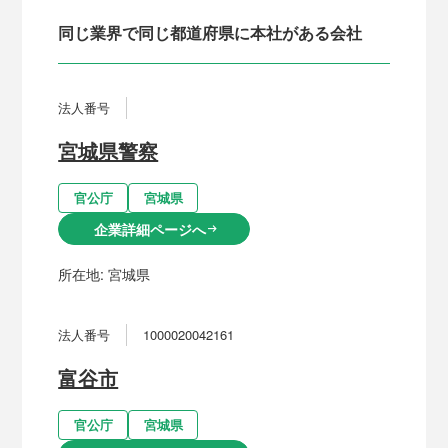
同じ業界で同じ都道府県に本社がある会社
法人番号
宮城県警察
官公庁
宮城県
企業詳細ページへ
arrow_right_alt
所在地:
宮城県
法人番号
1000020042161
富谷市
官公庁
宮城県