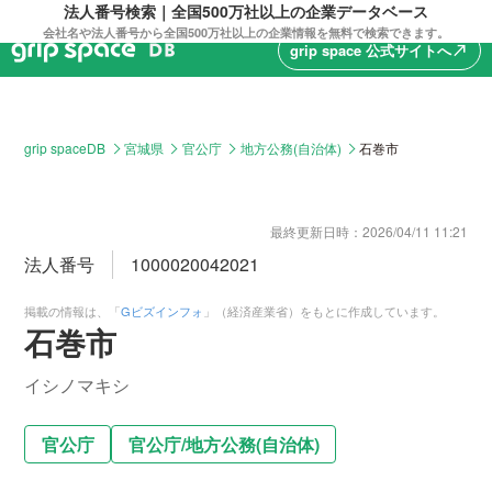
法人番号検索｜全国500万社以上の企業データベース
会社名や法人番号から全国500万社以上の企業情報を無料で検索できます。
grip space 公式サイトへ
north_east
grip spaceDB
宮城県
官公庁
地方公務(自治体)
石巻市
最終更新日時：
2026/04/11 11:21
法人番号
1000020042021
掲載の情報は、「
Gビズインフォ
」（経済産業省）をもとに作成しています。
石巻市
イシノマキシ
官公庁
官公庁
/
地方公務(自治体)