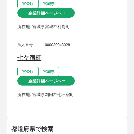
官公庁
宮城県
企業詳細ページへ
arrow_right_alt
所在地:
宮城県宮城郡利府町
法人番号
1000020043028
七ケ宿町
官公庁
宮城県
企業詳細ページへ
arrow_right_alt
所在地:
宮城県刈田郡七ヶ宿町
都道府県で検索