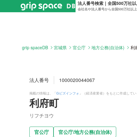
法人番号検索｜全国500万社
会社名や法人番号から全国500万社以
grip spaceDB
宮城県
官公庁
地方公務(自治体)
利
法人番号
1000020044067
掲載の情報は、「
Gビズインフォ
」（経済産業省）をもとに作成してい
利府町
リフチヨウ
官公庁
官公庁
/
地方公務(自治体)