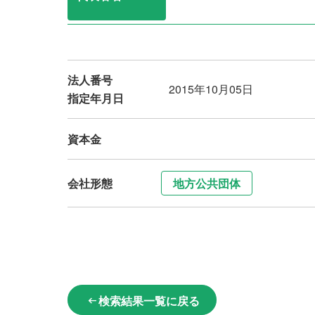
法人番号
2015年10月05日
指定年月日
資本金
会社形態
地方公共団体
検索結果一覧に戻る
arrow_left_alt