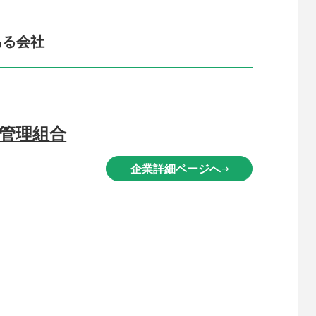
ある会社
管理組合
企業詳細ページへ
arrow_right_alt