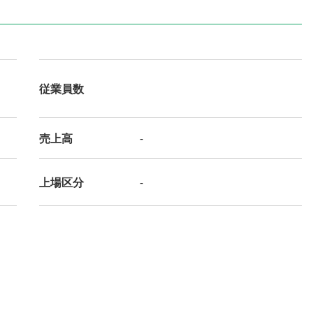
従業員数
売上高
-
上場区分
-