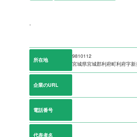
-
9810112
所在地
宮城県宮城郡利府町利府字新
企業のURL
電話番号
代表者名