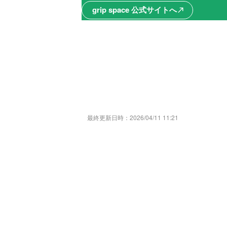
grip space 公式サイトへ
north_east
最終更新日時：
2026/04/11 11:21