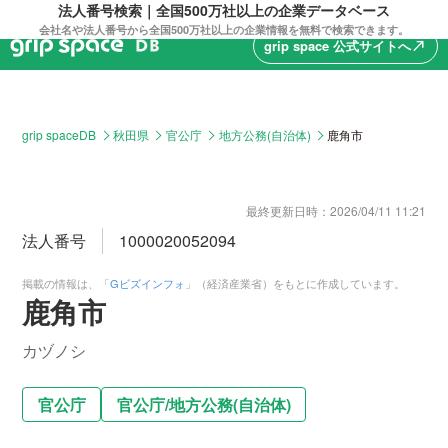
法人番号検索｜全国500万社以上の企業データベース
会社名や法人番号から全国500万社以上の企業情報を無料で検索できます。
grip space 公式サイトへ
north_east
grip spaceDB
秋田県
官公庁
地方公務(自治体)
鹿角市
最終更新日時：
2026/04/11 11:21
法人番号
1000020052094
掲載の情報は、「
Gビズインフォ
」（経済産業省）をもとに作成しています。
鹿角市
カヅノシ
官公庁
官公庁
/
地方公務(自治体)