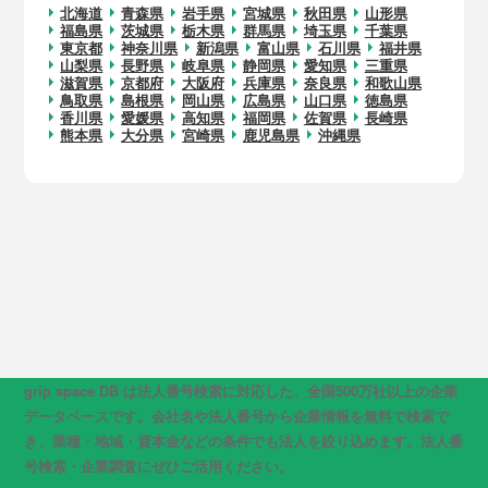
北海道
青森県
岩手県
宮城県
秋田県
山形県
福島県
茨城県
栃木県
群馬県
埼玉県
千葉県
東京都
神奈川県
新潟県
富山県
石川県
福井県
山梨県
長野県
岐阜県
静岡県
愛知県
三重県
滋賀県
京都府
大阪府
兵庫県
奈良県
和歌山県
鳥取県
島根県
岡山県
広島県
山口県
徳島県
香川県
愛媛県
高知県
福岡県
佐賀県
長崎県
熊本県
大分県
宮崎県
鹿児島県
沖縄県
grip space DB は法人番号検索に対応した、全国500万社以上の企業
データベースです。会社名や法人番号から企業情報を無料で検索で
き、業種・地域・資本金などの条件でも法人を絞り込めます。法人番
号検索・企業調査にぜひご活用ください。