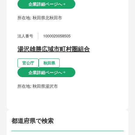
企業詳細ページへ
arrow_right_alt
所在地:
秋田県北秋田市
法人番号
1000020058505
湯沢雄勝広域市町村圏組合
官公庁
秋田県
企業詳細ページへ
arrow_right_alt
所在地:
秋田県湯沢市
都道府県で検索