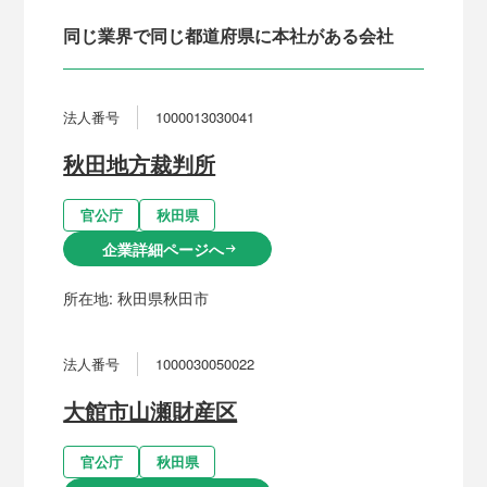
同じ業界で同じ都道府県に本社がある会社
法人番号
1000013030041
秋田地方裁判所
官公庁
秋田県
企業詳細ページへ
arrow_right_alt
所在地:
秋田県秋田市
法人番号
1000030050022
大館市山瀬財産区
官公庁
秋田県