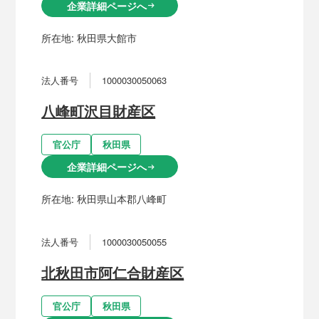
企業詳細ページへ
arrow_right_alt
所在地:
秋田県大館市
法人番号
1000030050063
八峰町沢目財産区
官公庁
秋田県
企業詳細ページへ
arrow_right_alt
所在地:
秋田県山本郡八峰町
法人番号
1000030050055
北秋田市阿仁合財産区
官公庁
秋田県