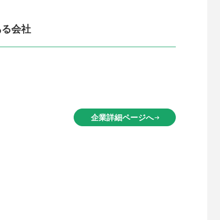
ある会社
企業詳細ページへ
arrow_right_alt