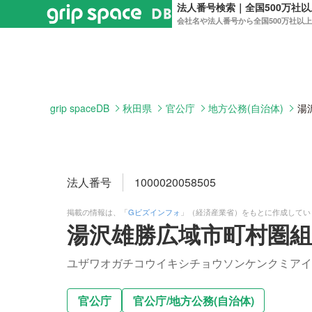
法人番号検索｜全国500万社
会社名や法人番号から全国500万社以
grip spaceDB
秋田県
官公庁
地方公務(自治体)
湯
法人番号
1000020058505
掲載の情報は、「
Gビズインフォ
」（経済産業省）をもとに作成してい
湯沢雄勝広域市町村圏組
ユザワオガチコウイキシチョウソンケンクミアイ
官公庁
官公庁
/
地方公務(自治体)