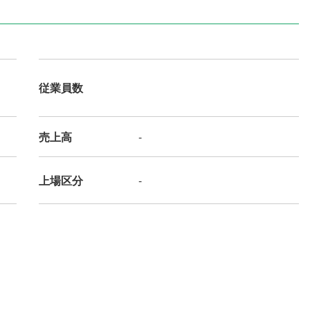
従業員数
売上高
-
上場区分
-