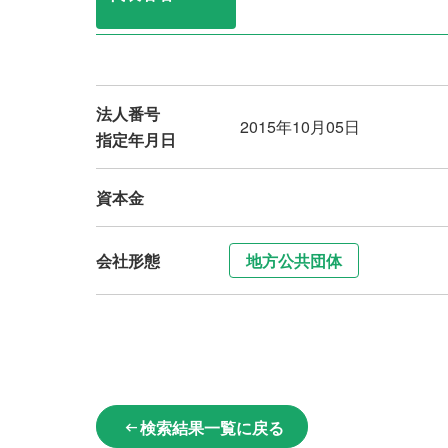
法人番号
2015年10月05日
指定年月日
資本金
会社形態
地方公共団体
検索結果一覧に戻る
arrow_left_alt