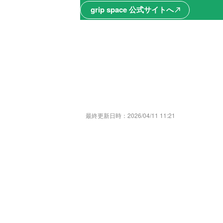
grip space 公式サイトへ
north_east
最終更新日時：
2026/04/11 11:21