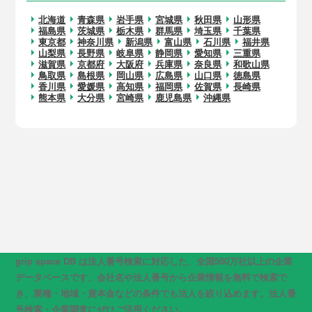
北海道
青森県
岩手県
宮城県
秋田県
山形県
福島県
茨城県
栃木県
群馬県
埼玉県
千葉県
東京都
神奈川県
新潟県
富山県
石川県
福井県
山梨県
長野県
岐阜県
静岡県
愛知県
三重県
滋賀県
京都府
大阪府
兵庫県
奈良県
和歌山県
鳥取県
島根県
岡山県
広島県
山口県
徳島県
香川県
愛媛県
高知県
福岡県
佐賀県
長崎県
熊本県
大分県
宮崎県
鹿児島県
沖縄県
grip space DB は法人番号検索に対応した、全国500万社以上の企業
データベースです。会社名や法人番号から企業情報を無料で検索で
き、業種・地域・資本金などの条件でも法人を絞り込めます。法人番
号検索・企業調査にぜひご活用ください。