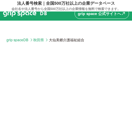
法人番号検索｜全国500万社以上の企業データベース
会社名や法人番号から全国500万社以上の企業情報を無料で検索できます。
grip space 公式サイトへ
north_east
grip spaceDB
秋田県
大仙美郷介護福祉組合