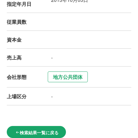
指定年月日
従業員数
資本金
売上高
-
会社形態
地方公共団体
上場区分
-
検索結果一覧に戻る
arrow_left_alt