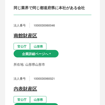
同じ業界で同じ都道府県に本社がある会社
法人番号
1000030060046
南館財産区
官公庁
山形県
企業詳細ページへ
arrow_right_alt
所在地:
山形県山形市
法人番号
1000030060021
内表財産区
官公庁
山形県