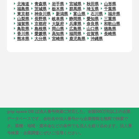
北海道
青森県
岩手県
宮城県
秋田県
山形県
福島県
茨城県
栃木県
群馬県
埼玉県
千葉県
東京都
神奈川県
新潟県
富山県
石川県
福井県
山梨県
長野県
岐阜県
静岡県
愛知県
三重県
滋賀県
京都府
大阪府
兵庫県
奈良県
和歌山県
鳥取県
島根県
岡山県
広島県
山口県
徳島県
香川県
愛媛県
高知県
福岡県
佐賀県
長崎県
熊本県
大分県
宮崎県
鹿児島県
沖縄県
grip space DB は法人番号検索に対応した、全国500万社以上の企業
データベースです。会社名や法人番号から企業情報を無料で検索で
き、業種・地域・資本金などの条件でも法人を絞り込めます。法人番
号検索・企業調査にぜひご活用ください。