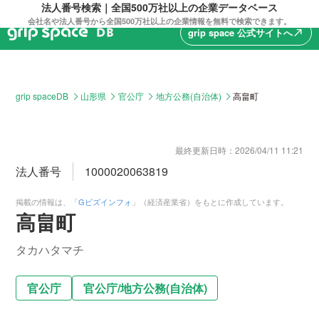
法人番号検索｜全国500万社以上の企業データベース
会社名や法人番号から全国500万社以上の企業情報を無料で検索できます。
grip space 公式サイトへ
north_east
grip spaceDB
山形県
官公庁
地方公務(自治体)
高畠町
最終更新日時：
2026/04/11 11:21
法人番号
1000020063819
掲載の情報は、「
Gビズインフォ
」（経済産業省）をもとに作成しています。
高畠町
タカハタマチ
官公庁
官公庁
/
地方公務(自治体)