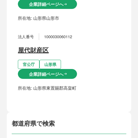
企業詳細ページへ
arrow_right_alt
所在地:
山形県山形市
法人番号
1000030060112
屋代財産区
官公庁
山形県
企業詳細ページへ
arrow_right_alt
所在地:
山形県東置賜郡高畠町
都道府県で検索