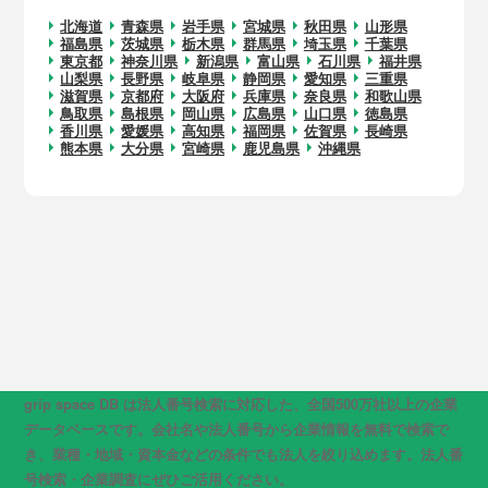
北海道
青森県
岩手県
宮城県
秋田県
山形県
福島県
茨城県
栃木県
群馬県
埼玉県
千葉県
東京都
神奈川県
新潟県
富山県
石川県
福井県
山梨県
長野県
岐阜県
静岡県
愛知県
三重県
滋賀県
京都府
大阪府
兵庫県
奈良県
和歌山県
鳥取県
島根県
岡山県
広島県
山口県
徳島県
香川県
愛媛県
高知県
福岡県
佐賀県
長崎県
熊本県
大分県
宮崎県
鹿児島県
沖縄県
grip space DB は法人番号検索に対応した、全国500万社以上の企業
データベースです。会社名や法人番号から企業情報を無料で検索で
き、業種・地域・資本金などの条件でも法人を絞り込めます。法人番
号検索・企業調査にぜひご活用ください。