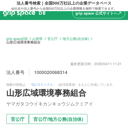
法人番号検索｜全国500万社以上の企業データベース
会社名や法人番号から全国500万社以上の企業情報を無料で検索できます。
grip space 公式サイトへ
north_east
grip spaceDB
山形県
官公庁
地方公務(自治体)
山形広域環境事務組合
最終更新日時：
2026/04/11 11:21
法人番号
1000020068314
掲載の情報は、「
Gビズインフォ
」（経済産業省）をもとに作成しています。
山形広域環境事務組合
ヤマガタコウイキカンキョウジムクミアイ
官公庁
官公庁
/
地方公務(自治体)