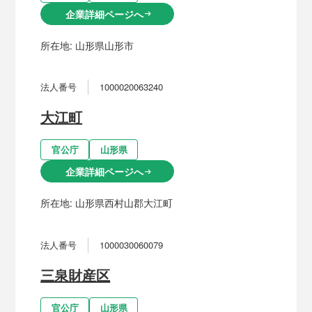
企業詳細ページへ
arrow_right_alt
所在地:
山形県山形市
法人番号
1000020063240
大江町
官公庁
山形県
企業詳細ページへ
arrow_right_alt
所在地:
山形県西村山郡大江町
法人番号
1000030060079
三泉財産区
官公庁
山形県