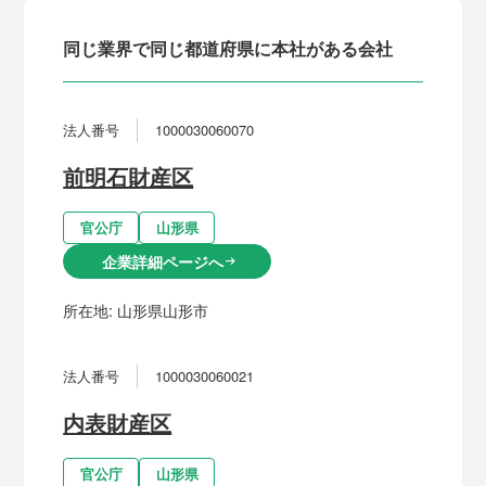
同じ業界で同じ都道府県に本社がある会社
法人番号
1000030060070
前明石財産区
官公庁
山形県
企業詳細ページへ
arrow_right_alt
所在地:
山形県山形市
法人番号
1000030060021
内表財産区
官公庁
山形県