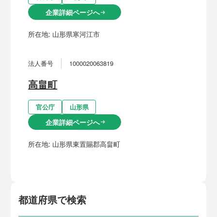
企業詳細ページへ
arrow_right_alt
所在地:
山形県寒河江市
法人番号
1000020063819
高畠町
官公庁
山形県
企業詳細ページへ
arrow_right_alt
所在地:
山形県東置賜郡高畠町
都道府県で検索