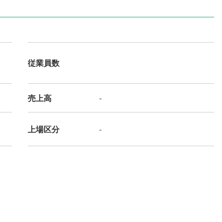
従業員数
売上高
-
上場区分
-