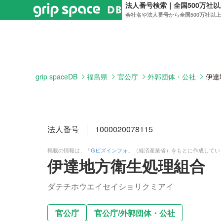
法人番号検索｜全国500万社
会社名や法人番号から全国500万社以
grip spaceDB
福島県
官公庁
外郭団体・公社
伊達
法人番号
1000020078115
掲載の情報は、「
Gビズインフォ
」（経済産業省）をもとに作成してい
伊達地方衛生処理組合
ダテチホウエイセイショリクミアイ
官公庁
官公庁
/
外郭団体・公社