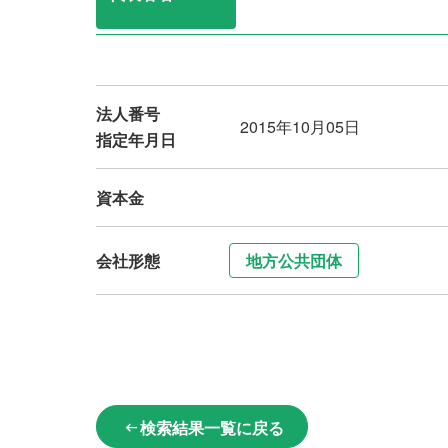
法人番号
2015年10月05日
指定年月日
資本金
会社形態
地方公共団体
検索結果一覧に戻る
arrow_left_alt