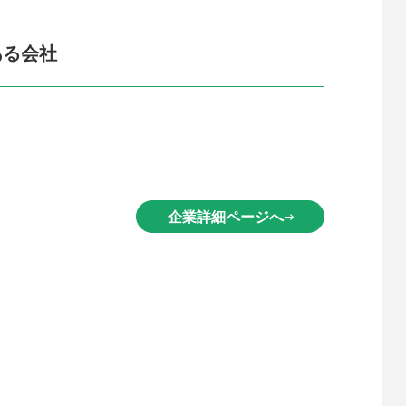
ある会社
企業詳細ページへ
arrow_right_alt