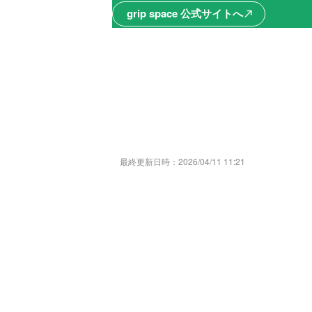
grip space 公式サイトへ
north_east
最終更新日時：
2026/04/11 11:21