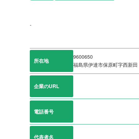
-
9600650
所在地
福島県伊達市保原町字西新田
企業のURL
電話番号
代表者名