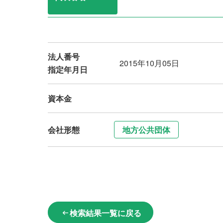
法人番号
2015年10月05日
指定年月日
資本金
会社形態
地方公共団体
検索結果一覧に戻る
arrow_left_alt