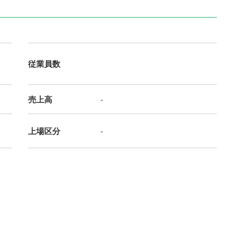
従業員数
売上高
-
上場区分
-