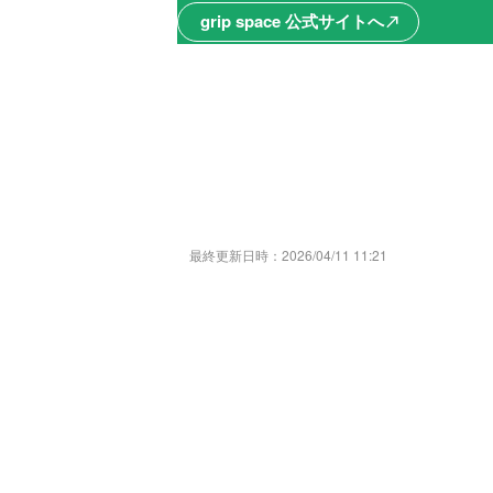
grip space 公式サイトへ
north_east
最終更新日時：
2026/04/11 11:21