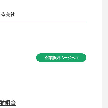
ある会社
企業詳細ページへ
arrow_right_alt
備組合