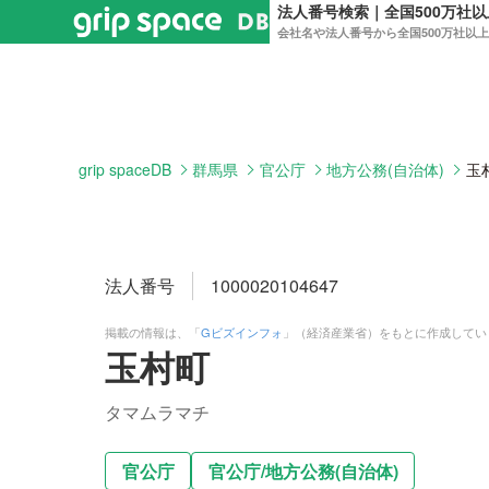
法人番号検索｜全国500万社
会社名や法人番号から全国500万社以
grip spaceDB
群馬県
官公庁
地方公務(自治体)
玉
法人番号
1000020104647
掲載の情報は、「
Gビズインフォ
」（経済産業省）をもとに作成してい
玉村町
タマムラマチ
官公庁
官公庁
/
地方公務(自治体)